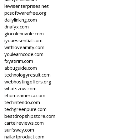
lewisenterprises.net
pcsoftwarefree.org
dailylinking.com
dnafyx.com
giocolenuvole.com
iyouessential.com
withloveamity.com
youlearncode.com
fxyatirim.com
abbuguide.com
technologyresult.com
webhostingoffers.org
whatszow.com
ehomeamerca.com
techintendo.com
techgreenpure.com
bestdropshipstore.com
cartelreviews.com
surfsway.com
nailartproduct.com