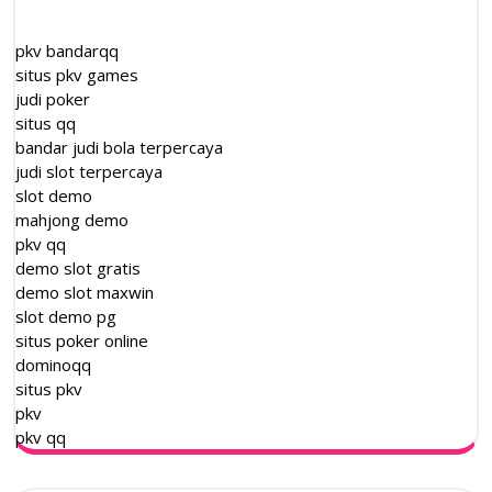
pkv bandarqq
situs pkv games
judi poker
situs qq
bandar judi bola terpercaya
judi slot terpercaya
slot demo
mahjong demo
pkv qq
demo slot gratis
demo slot maxwin
slot demo pg
situs poker online
dominoqq
situs pkv
pkv
pkv qq