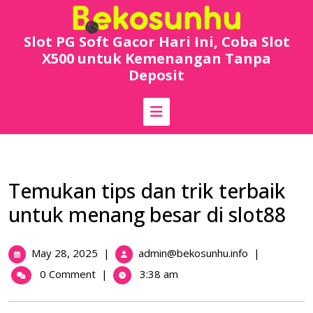
Skip
to
content
Slot PG Soft Gacor Hari Ini, Coba Slot
X500 untuk Kemenangan Tanpa
Deposit
Temukan tips dan trik terbaik
untuk menang besar di slot88
May
Temukan
May 28, 2025
|
admin@bekosunhu.info
|
28,
tips
0 Comment
|
3:38 am
2025
dan
trik