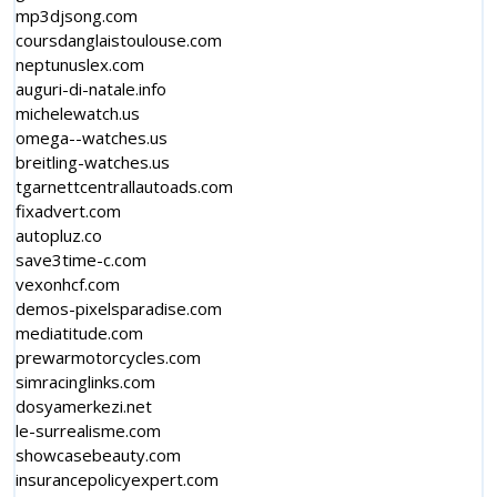
mp3djsong.com
coursdanglaistoulouse.com
neptunuslex.com
auguri-di-natale.info
michelewatch.us
omega--watches.us
breitling-watches.us
tgarnettcentrallautoads.com
fixadvert.com
autopluz.co
save3time-c.com
vexonhcf.com
demos-pixelsparadise.com
mediatitude.com
prewarmotorcycles.com
simracinglinks.com
dosyamerkezi.net
le-surrealisme.com
showcasebeauty.com
insurancepolicyexpert.com