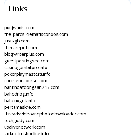
Links
punjwanis.com
the-parcs-clematiscondos.com
jusu-gb.com
thecarepet.com
blogwriterplus.com
guestpostingseo.com
casinogambitpro.info
pokerplaymasters.info
courseoncourse.com
bantinbatdongsan247.com
bahednog.info
bahenxgek.info
pertamaskre.com
threadsvideoandphotodownloader.com
techgiddy.com
usalivenetwork.com
jackpotrushonline.info