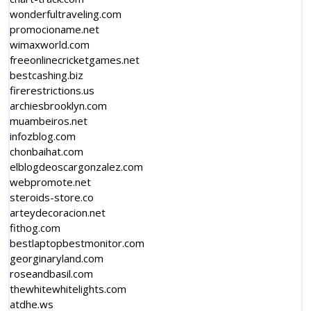
wonderfultraveling.com
promocioname.net
wimaxworld.com
freeonlinecricketgames.net
bestcashing.biz
firerestrictions.us
archiesbrooklyn.com
muambeiros.net
infozblog.com
chonbaihat.com
elblogdeoscargonzalez.com
webpromote.net
steroids-store.co
arteydecoracion.net
fithog.com
bestlaptopbestmonitor.com
georginaryland.com
roseandbasil.com
thewhitewhitelights.com
atdhe.ws