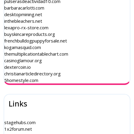
pulserasdeactividad10.com
barbaracarlotti.com
desktopmining.net
inthebleachers.net
lexapro-rx-store.com
buyskincareproducts.org
frenchbulldogpuppyforsale.net
kogamasquid.com
themultiplicationtablechart.com
casinoglamour.org
dextercoin.io
christianarticledirectory.org
5homestyle.com
Links
stagehubs.com
1x2forum.net