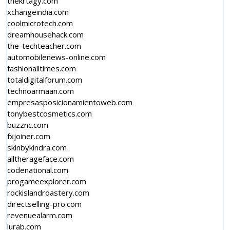
thekrtagy.com
xchangeindia.com
coolmicrotech.com
dreamhousehack.com
the-techteacher.com
automobilenews-online.com
fashionalltimes.com
totaldigitalforum.com
technoarmaan.com
empresasposicionamientoweb.com
tonybestcosmetics.com
buzznc.com
fxjoiner.com
skinbykindra.com
alltherageface.com
codenational.com
progameexplorer.com
rockislandroastery.com
directselling-pro.com
revenuealarm.com
lurab.com