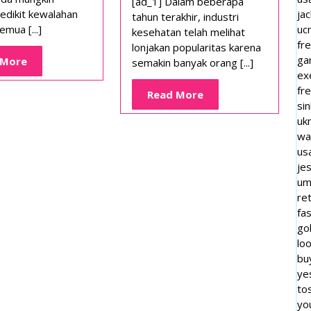
[ad_1] Dalam beberapa
permaina
edikit kewalahan
ja
tahun terakhir, industri
di
mua [...]
uc
kesehatan telah melihat
industri
fr
lonjakan popularitas karena
kesehata
ga
Read
 More
semakin banyak orang [...]
ex
More
fr
Read
Read More
si
More
uk
wa
us
je
um
re
fa
go
lo
bu
ye
to
yo