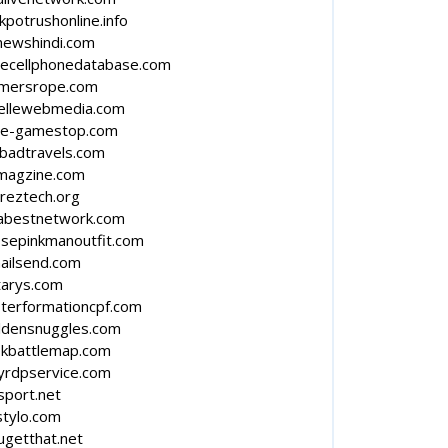
n
ckpotrushonline.info
newshindi.com
eecellphonedatabase.com
n
mersrope.com
ellewebmedia.com
ee-gamestop.com
nbadtravels.com
magzine.com
reztech.org
abestnetwork.com
ssepinkmanoutfit.com
ailsend.com
tarys.com
sterformationcpf.com
ldensnuggles.com
okbattlemap.com
yrdpservice.com
sport.net
stylo.com
ugetthat.net