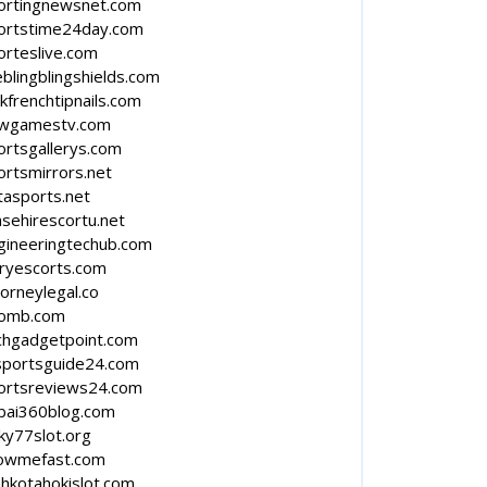
ortingnewsnet.com
ortstime24day.com
orteslive.com
eblingblingshields.com
nkfrenchtipnails.com
wgamestv.com
ortsgallerys.com
ortsmirrors.net
tasports.net
asehirescortu.net
gineeringtechub.com
rryescorts.com
torneylegal.co
omb.com
chgadgetpoint.com
sportsguide24.com
ortsreviews24.com
bai360blog.com
cky77slot.org
owmefast.com
hkotahokislot.com