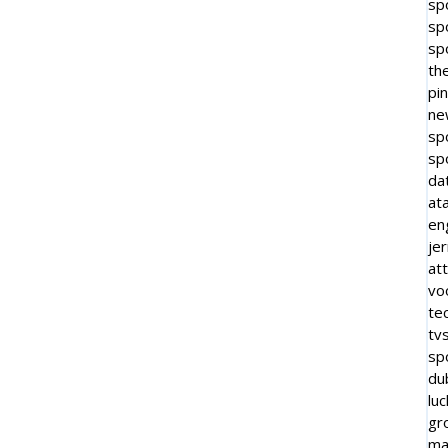
sp
sp
sp
th
pi
ne
sp
sp
da
at
en
je
at
vo
te
tv
sp
du
lu
gr
ma