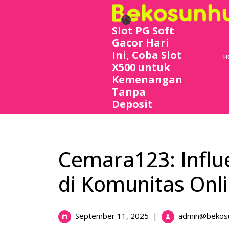
Skip
to
content
Slot PG Soft
Gacor Hari
Ini, Coba Slot
H
X500 untuk
Kemenangan
Tanpa
Deposit
Cemara123: Infl
di Komunitas Onl
September
September 11, 2025
|
admin@bekosu
11,