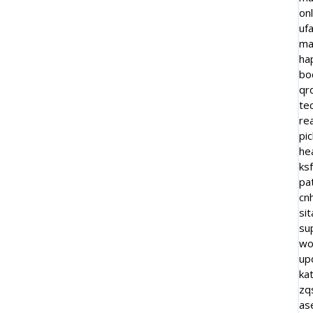
on
uf
ma
ha
bod
qr
te
re
pi
he
ks
pa
cn
si
su
wo
up
ka
zq
ase