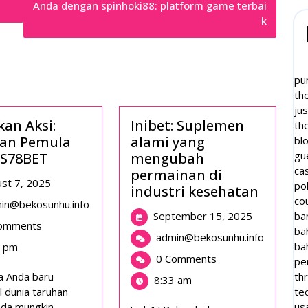
Posts
Anda dengan spinhoki88: platform game terbai
k
pu
th
ju
an Aksi:
Inibet: Suplemen
th
an Pemula
alami yang
bl
gu
 S78BET
mengubah
ca
permainan di
August
st 7, 2025
po
industri kesehatan
7,
Dapatkan
co
in@bekosunhu.info
2025
September
Aksi:
September 15, 2025
ba
omments
15,
Panduan
ba
Inibet:
admin@bekosunhu.info
2025
Pemula
ba
4 pm
Supleme
0 Comments
untuk
pe
alami
ka Anda baru
S78BET
th
yang
8:33 am
 dunia taruhan
te
menguba
Anda mungkin
us