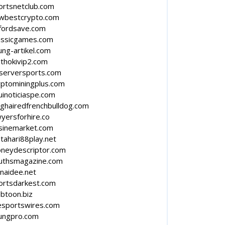
ortsnetclub.com
wbestcrypto.com
fordsave.com
lassicgames.com
ung-artikel.com
sthokivip2.com
serversports.com
yptominingplus.com
uinoticiaspe.com
nghairedfrenchbulldog.com
wyersforhire.co
sinemarket.com
tahari88play.net
neydescriptor.com
uthsmagazine.com
inaidee.net
ortsdarkest.com
btoon.biz
esportswires.com
ungpro.com