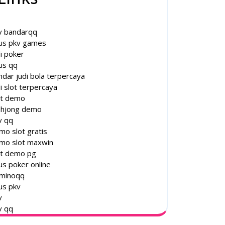
v bandarqq
tus pkv games
di poker
tus qq
ndar judi bola terpercaya
di slot terpercaya
ot demo
hjong demo
v qq
mo slot gratis
mo slot maxwin
ot demo pg
tus poker online
minoqq
tus pkv
v
v qq