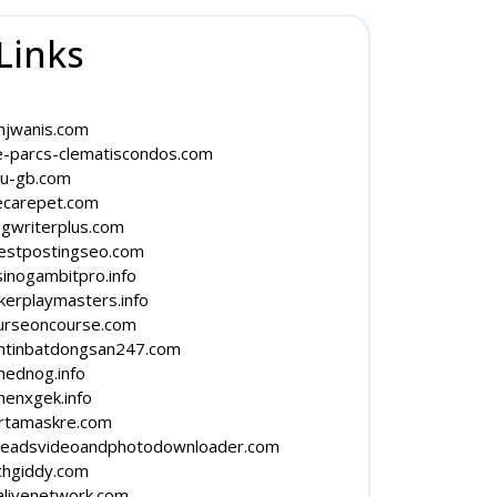
Links
njwanis.com
e-parcs-clematiscondos.com
su-gb.com
ecarepet.com
ogwriterplus.com
estpostingseo.com
sinogambitpro.info
kerplaymasters.info
urseoncourse.com
ntinbatdongsan247.com
hednog.info
henxgek.info
n
rtamaskre.com
readsvideoandphotodownloader.com
chgiddy.com
h
alivenetwork.com