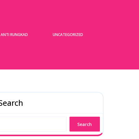
 ANTI RUNGKAD
UNCATEGORIZED
Search
Search