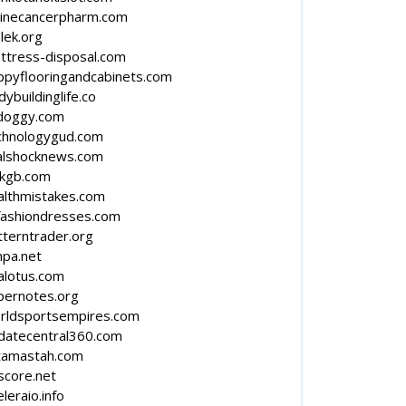
linecancerpharm.com
alek.org
ttress-disposal.com
ppyflooringandcabinets.com
ybuildinglife.co
doggy.com
chnologygud.com
alshocknews.com
ckgb.com
althmistakes.com
fashiondresses.com
tterntrader.org
hpa.net
talotus.com
pernotes.org
rldsportsempires.com
datecentral360.com
tamastah.com
score.net
leraio.info