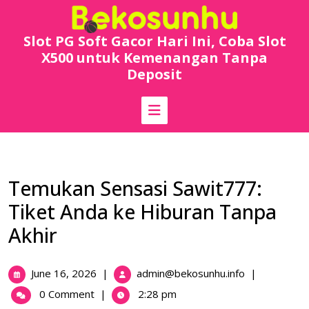
Skip
to
content
Slot PG Soft Gacor Hari Ini, Coba Slot
X500 untuk Kemenangan Tanpa
Deposit
Temukan Sensasi Sawit777:
Tiket Anda ke Hiburan Tanpa
Akhir
June
Temukan
June 16, 2026
|
admin@bekosunhu.info
|
16,
Sensasi
0 Comment
|
2:28 pm
2026
Sawit777: