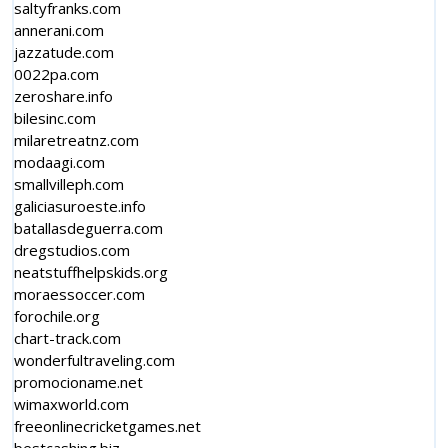
saltyfranks.com
annerani.com
jazzatude.com
0022pa.com
zeroshare.info
bilesinc.com
milaretreatnz.com
modaagi.com
smallvilleph.com
galiciasuroeste.info
batallasdeguerra.com
dregstudios.com
neatstuffhelpskids.org
moraessoccer.com
forochile.org
chart-track.com
wonderfultraveling.com
promocioname.net
wimaxworld.com
freeonlinecricketgames.net