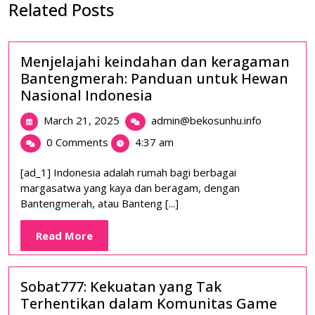
Related Posts
Menjelajahi keindahan dan keragaman
Bantengmerah: Panduan untuk Hewan
Nasional Indonesia
March
Menjelajahi
March 21, 2025
admin@bekosunhu.info
21,
keindahan
0 Comments
4:37 am
2025
dan
keragaman
[ad_1] Indonesia adalah rumah bagi berbagai
Bantengme
margasatwa yang kaya dan beragam, dengan
Panduan
Bantengmerah, atau Banteng [...]
untuk
Hewan
Read
Read More
Nasional
More
Indonesia
Sobat777: Kekuatan yang Tak
Terhentikan dalam Komunitas Game