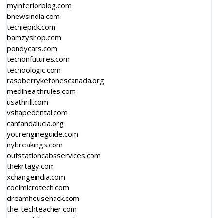
myinteriorblog.com
bnewsindia.com
techiepick.com
bamzyshop.com
pondycars.com
techonfutures.com
techoologic.com
raspberryketonescanada.org
medihealthrules.com
usathrill.com
vshapedental.com
canfandalucia.org
yourengineguide.com
nybreakings.com
outstationcabsservices.com
thekrtagy.com
xchangeindia.com
coolmicrotech.com
dreamhousehack.com
the-techteacher.com