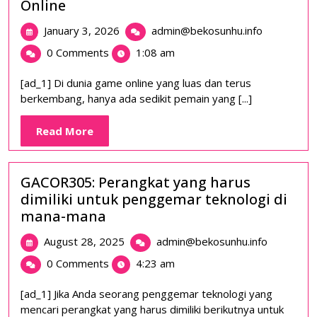
Online
January
Sobat777:
January 3, 2026
admin@bekosunhu.info
3,
Kekuatan
0 Comments
1:08 am
2026
yang
Tak
[ad_1] Di dunia game online yang luas dan terus
Terhentika
berkembang, hanya ada sedikit pemain yang [...]
dalam
Komunitas
Read
Read More
Game
More
Online
GACOR305: Perangkat yang harus
dimiliki untuk penggemar teknologi di
mana-mana
August
GACOR30
August 28, 2025
admin@bekosunhu.info
28,
Perangkat
0 Comments
4:23 am
2025
yang
harus
[ad_1] Jika Anda seorang penggemar teknologi yang
dimiliki
mencari perangkat yang harus dimiliki berikutnya untuk
untuk