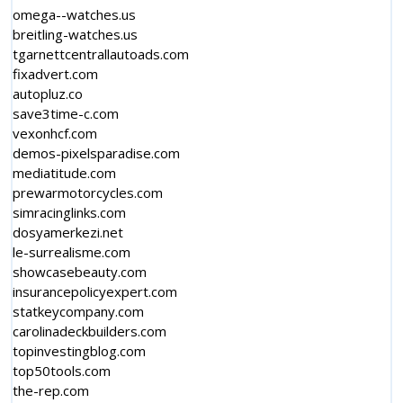
omega--watches.us
breitling-watches.us
tgarnettcentrallautoads.com
fixadvert.com
autopluz.co
save3time-c.com
vexonhcf.com
demos-pixelsparadise.com
mediatitude.com
prewarmotorcycles.com
simracinglinks.com
dosyamerkezi.net
le-surrealisme.com
showcasebeauty.com
insurancepolicyexpert.com
statkeycompany.com
carolinadeckbuilders.com
topinvestingblog.com
top50tools.com
the-rep.com