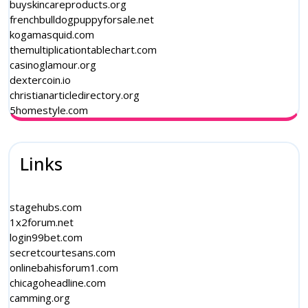
buyskincareproducts.org
frenchbulldogpuppyforsale.net
kogamasquid.com
themultiplicationtablechart.com
casinoglamour.org
dextercoin.io
christianarticledirectory.org
5homestyle.com
Links
stagehubs.com
1x2forum.net
login99bet.com
secretcourtesans.com
onlinebahisforum1.com
chicagoheadline.com
camming.org