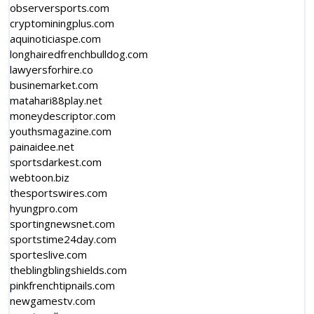
observersports.com
cryptominingplus.com
aquinoticiaspe.com
longhairedfrenchbulldog.com
lawyersforhire.co
businemarket.com
matahari88play.net
moneydescriptor.com
youthsmagazine.com
painaidee.net
sportsdarkest.com
webtoon.biz
thesportswires.com
hyungpro.com
sportingnewsnet.com
sportstime24day.com
sporteslive.com
theblingblingshields.com
pinkfrenchtipnails.com
newgamestv.com