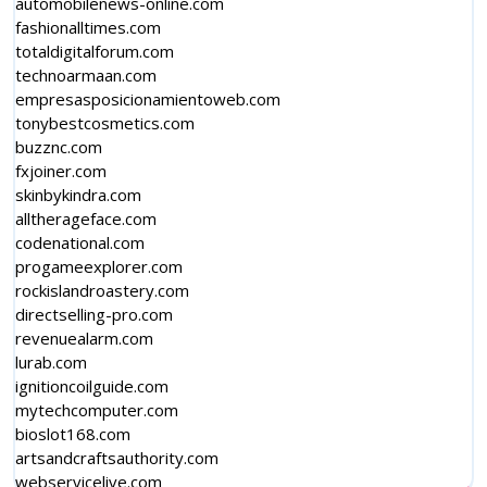
automobilenews-online.com
fashionalltimes.com
totaldigitalforum.com
technoarmaan.com
empresasposicionamientoweb.com
tonybestcosmetics.com
buzznc.com
fxjoiner.com
skinbykindra.com
alltherageface.com
codenational.com
progameexplorer.com
rockislandroastery.com
directselling-pro.com
revenuealarm.com
lurab.com
ignitioncoilguide.com
mytechcomputer.com
bioslot168.com
artsandcraftsauthority.com
webservicelive.com