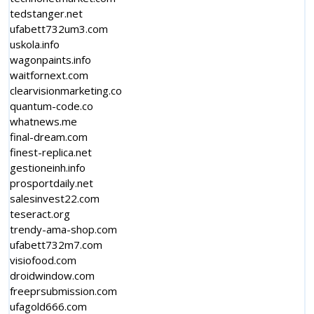
tedstanger.net
ufabett732um3.com
uskola.info
wagonpaints.info
waitfornext.com
clearvisionmarketing.co
quantum-code.co
whatnews.me
final-dream.com
finest-replica.net
gestioneinh.info
prosportdaily.net
salesinvest22.com
teseract.org
trendy-ama-shop.com
ufabett732m7.com
visiofood.com
droidwindow.com
freeprsubmission.com
ufagold666.com