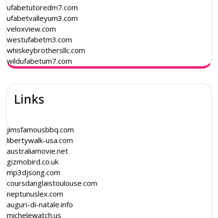
ufabetutoredm7.com
ufabetvalleyum3.com
veloxview.com
westufabetm3.com
whiskeybrothersllc.com
wildufabetum7.com
Links
jimsfamousbbq.com
libertywalk-usa.com
australiamovie.net
gizmobird.co.uk
mp3djsong.com
coursdanglaistoulouse.com
neptunuslex.com
auguri-di-natale.info
michelewatch.us