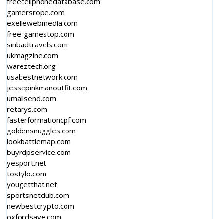
freecellphonedatabase.com
gamersrope.com
exellewebmedia.com
free-gamestop.com
sinbadtravels.com
ukmagzine.com
wareztech.org
usabestnetwork.com
jessepinkmanoutfit.com
umailsend.com
retarys.com
fasterformationcpf.com
goldensnuggles.com
lookbattlemap.com
buyrdpservice.com
yesport.net
tostylo.com
yougetthat.net
sportsnetclub.com
newbestcrypto.com
oxfordsave.com