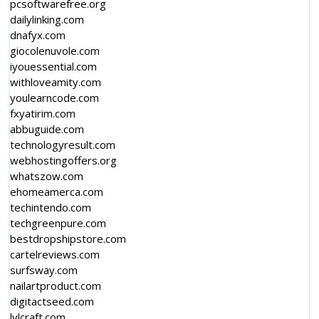
pcsoftwarefree.org
dailylinking.com
dnafyx.com
giocolenuvole.com
iyouessential.com
withloveamity.com
youlearncode.com
fxyatirim.com
abbuguide.com
technologyresult.com
webhostingoffers.org
whatszow.com
ehomeamerca.com
techintendo.com
techgreenpure.com
bestdropshipstore.com
cartelreviews.com
surfsway.com
nailartproduct.com
digitactseed.com
lvlcraft.com