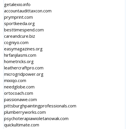
getalexio.info
accountaudittaxcon.com
prymprint.com
sportkeeda.org
besttimespend.com
careandcure.biz
cogniyo.com
easymagazines.org
hirfanjilasmi.com
hometricks.org
leathercraftpro.com
microgridpower.org
mixiqo.com
needglobe.com
ortocoach.com
passionawe.com
pittsburghpaintingprofessionals.com
plumberryworks.com
psychoterapiawioletanowak.com
quickultimate.com