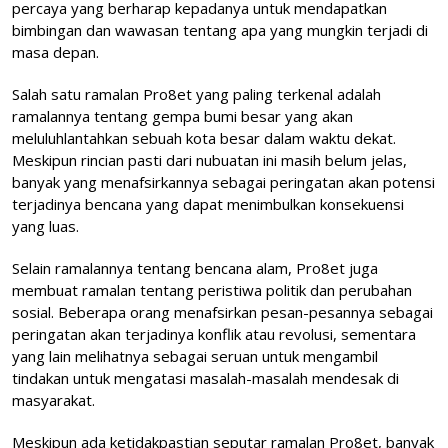
percaya yang berharap kepadanya untuk mendapatkan
bimbingan dan wawasan tentang apa yang mungkin terjadi di
masa depan.
Salah satu ramalan Pro8et yang paling terkenal adalah
ramalannya tentang gempa bumi besar yang akan
meluluhlantahkan sebuah kota besar dalam waktu dekat.
Meskipun rincian pasti dari nubuatan ini masih belum jelas,
banyak yang menafsirkannya sebagai peringatan akan potensi
terjadinya bencana yang dapat menimbulkan konsekuensi
yang luas.
Selain ramalannya tentang bencana alam, Pro8et juga
membuat ramalan tentang peristiwa politik dan perubahan
sosial. Beberapa orang menafsirkan pesan-pesannya sebagai
peringatan akan terjadinya konflik atau revolusi, sementara
yang lain melihatnya sebagai seruan untuk mengambil
tindakan untuk mengatasi masalah-masalah mendesak di
masyarakat.
Meskipun ada ketidakpastian seputar ramalan Pro8et, banyak