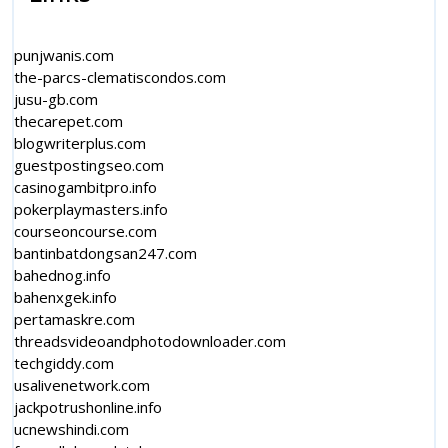
punjwanis.com
the-parcs-clematiscondos.com
jusu-gb.com
thecarepet.com
blogwriterplus.com
guestpostingseo.com
casinogambitpro.info
pokerplaymasters.info
courseoncourse.com
bantinbatdongsan247.com
bahednog.info
bahenxgek.info
pertamaskre.com
threadsvideoandphotodownloader.com
techgiddy.com
usalivenetwork.com
jackpotrushonline.info
ucnewshindi.com