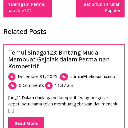
n Beragam Permai
aat Situs Taruhan
nan Ace777
Populer
Related Posts
Temui Sinaga123: Bintang Muda
Membuat Gejolak dalam Permainan
Kompetitif
December
Temui
December 31, 2025
admin@bekosunhu.info
31,
Sinaga
0 Comments
11:37 am
2025
Bintan
Muda
[ad_1] Dalam dunia game kompetitif yang bergerak
Memb
cepat, satu nama telah membuat gebrakan dan menarik
Gejola
[...]
dalam
Perma
Read
Read More
Kompet