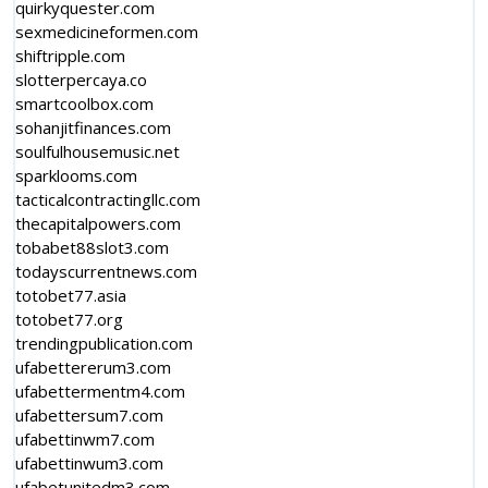
quirkyquester.com
sexmedicineformen.com
shiftripple.com
slotterpercaya.co
smartcoolbox.com
sohanjitfinances.com
soulfulhousemusic.net
sparklooms.com
tacticalcontractingllc.com
thecapitalpowers.com
tobabet88slot3.com
todayscurrentnews.com
totobet77.asia
totobet77.org
trendingpublication.com
ufabettererum3.com
ufabettermentm4.com
ufabettersum7.com
ufabettinwm7.com
ufabettinwum3.com
ufabetunitedm3.com