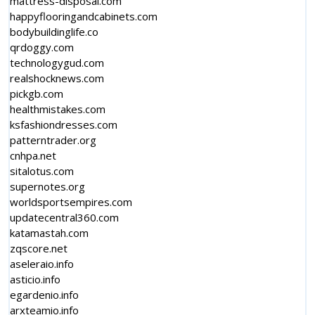
mattress-disposal.com
happyflooringandcabinets.com
bodybuildinglife.co
qrdoggy.com
technologygud.com
realshocknews.com
pickgb.com
healthmistakes.com
ksfashiondresses.com
patterntrader.org
cnhpa.net
sitalotus.com
supernotes.org
worldsportsempires.com
updatecentral360.com
katamastah.com
zqscore.net
aseleraio.info
asticio.info
egardenio.info
arxteamio.info