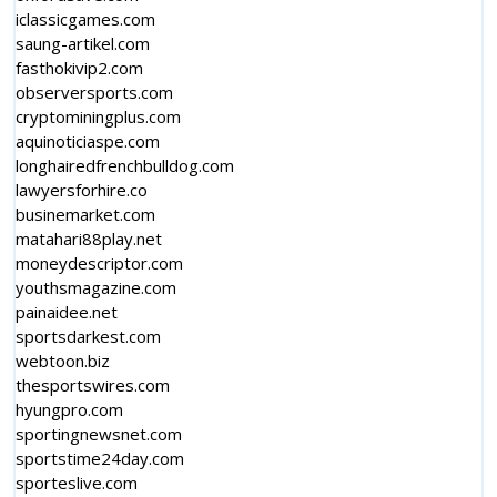
iclassicgames.com
saung-artikel.com
fasthokivip2.com
observersports.com
cryptominingplus.com
aquinoticiaspe.com
longhairedfrenchbulldog.com
lawyersforhire.co
businemarket.com
matahari88play.net
moneydescriptor.com
youthsmagazine.com
painaidee.net
sportsdarkest.com
webtoon.biz
thesportswires.com
hyungpro.com
sportingnewsnet.com
sportstime24day.com
sporteslive.com