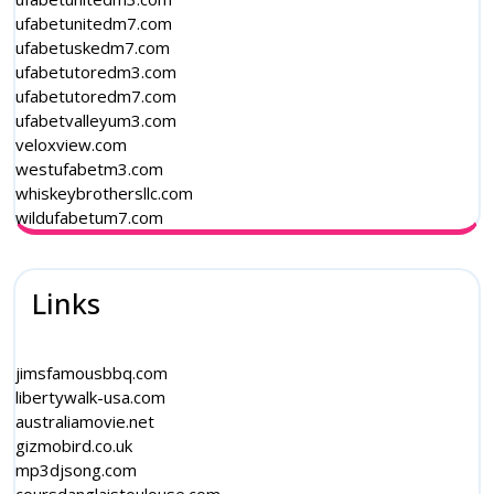
ufabetunitedm7.com
ufabetuskedm7.com
ufabetutoredm3.com
ufabetutoredm7.com
ufabetvalleyum3.com
veloxview.com
westufabetm3.com
whiskeybrothersllc.com
wildufabetum7.com
Links
jimsfamousbbq.com
libertywalk-usa.com
australiamovie.net
gizmobird.co.uk
mp3djsong.com