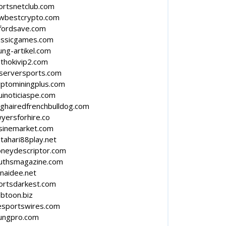
ortsnetclub.com
wbestcrypto.com
fordsave.com
lassicgames.com
ung-artikel.com
sthokivip2.com
serversports.com
yptominingplus.com
uinoticiaspe.com
nghairedfrenchbulldog.com
wyersforhire.co
sinemarket.com
tahari88play.net
neydescriptor.com
uthsmagazine.com
inaidee.net
ortsdarkest.com
btoon.biz
esportswires.com
ungpro.com