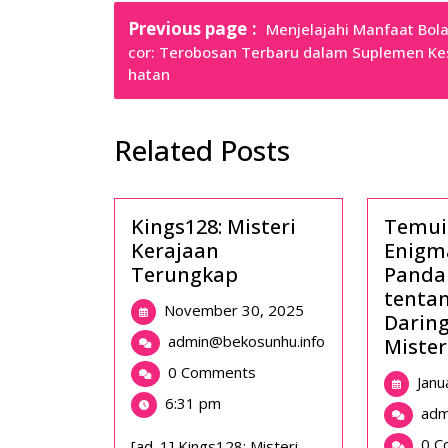
Post
Older
Previous page
Menjelajahi Manfaat Bol
navigation
Posts
cor: Terobosan Terbaru dalam Suplemen Ke
hatan
Related Posts
Kings128: Misteri
Temui
Kerajaan
Enigma
Terungkap
Panda
tenta
November
November 30, 2025
Darin
30,
Kings128:
admin@bekosunhu.info
Mister
2025
Misteri
0 Comments
Kerajaan
Janu
Terungkap
6:31 pm
adm
0 C
[ad_1] Kings128: Misteri