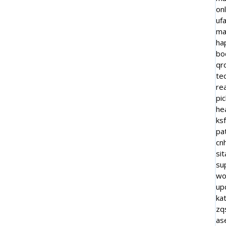
on
uf
ma
ha
bod
qr
te
re
pi
he
ks
pa
cn
si
su
wo
up
ka
zq
ase