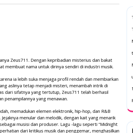
yang
misterius
dan
berbakat,
Zeus711
manya Zeus711. Dengan kepribadian misterius dan bakat
t membuat nama untuk dirinya sendiri di industri musik.
karena ia lebih suka menjaga profil rendah dan membiarkan
ang aslinya tetap menjadi misteri, menambah intrik di
as dari sifatnya yang tertutup, Zeus711 telah berhasil
dan penampilannya yang menawan.
dah, memadukan elemen elektronik, hip-hop, dan R&B
 Jejaknya menular dan melodik, dengan kait yang menarik
sebagai musisi dan produser. Lagu -lagu seperti “Midnight
 perhatian dari kritikus musik dan penggemar, menghasilkan