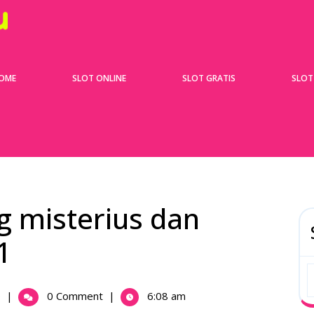
OME
SLOT ONLINE
SLOT GRATIS
SLOT
g misterius dan
1
Temui
o
|
0 Comment
|
6:08 am
musisi