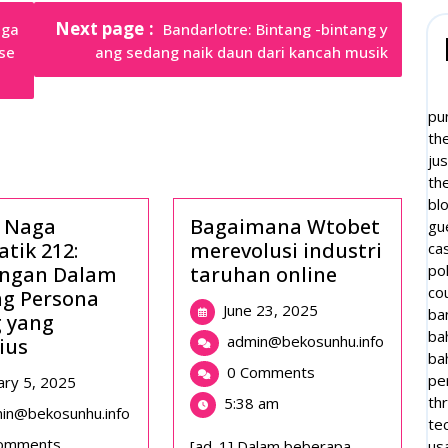
Newer
Next page
aga
Bandarlotre: Bintang -bintang y
Posts
se
ang sedang naik daun dari kancah musik
pu
th
ju
th
bl
 Naga
Bagaimana Wtobet
gu
tik 212:
merevolusi industri
ca
po
ngan Dalam
taruhan online
co
ng Persona
June
June 23, 2025
ba
g yang
23,
Bagaima
ba
admin@bekosunhu.info
ius
2025
Wtobet
ba
0 Comments
January
merevolu
pe
ary 5, 2025
5,
industri
th
5:38 am
Temui
in@bekosunhu.info
2025
taruhan
te
Naga
omments
[ad_1] Dalam beberapa
online
us