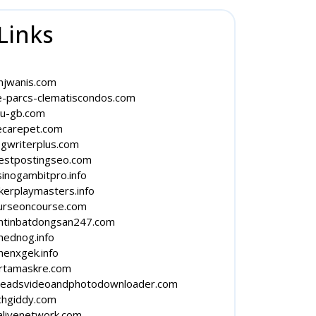
Links
njwanis.com
e-parcs-clematiscondos.com
su-gb.com
ecarepet.com
ogwriterplus.com
estpostingseo.com
sinogambitpro.info
kerplaymasters.info
urseoncourse.com
ntinbatdongsan247.com
na
hednog.info
henxgek.info
si
rtamaskre.com
readsvideoandphotodownloader.com
chgiddy.com
alivenetwork.com