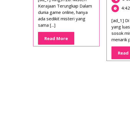
Kerajaan Terungkap Dalam
4:4
dunia game online, hanya
ada sedikit misteri yang
[ad_1] Di
sama [...]
yang luas
sosok mi
Read
Read More
menarik p
More
Read