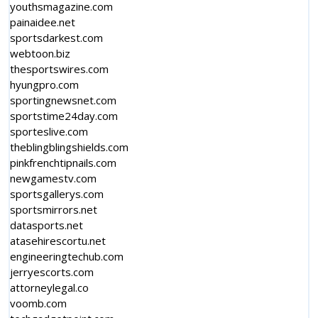
youthsmagazine.com
painaidee.net
sportsdarkest.com
webtoon.biz
thesportswires.com
hyungpro.com
sportingnewsnet.com
sportstime24day.com
sporteslive.com
theblingblingshields.com
pinkfrenchtipnails.com
newgamestv.com
sportsgallerys.com
sportsmirrors.net
datasports.net
atasehirescortu.net
engineeringtechub.com
jerryescorts.com
attorneylegal.co
voomb.com