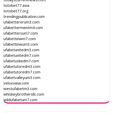
totobet77.asia
totobet77.org
trendingpublication.com
ufabettererum3.com
ufabettermentm4.com
ufabettersum7.com
ufabettinwm7.com
ufabettinwum3.com
ufabetunitedm3.com
ufabetunitedm7.com
ufabetuskedm7.com
ufabetutoredm3.com
ufabetutoredm7.com
ufabetvalleyum3.com
veloxview.com
westufabetm3.com
whiskeybrothersllc.com
wildufabetum7.com