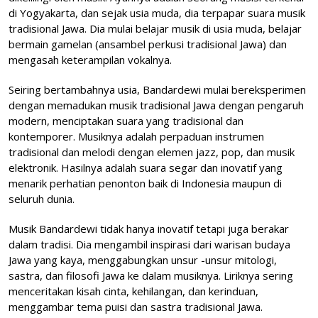
di Yogyakarta, dan sejak usia muda, dia terpapar suara musik
tradisional Jawa. Dia mulai belajar musik di usia muda, belajar
bermain gamelan (ansambel perkusi tradisional Jawa) dan
mengasah keterampilan vokalnya.
Seiring bertambahnya usia, Bandardewi mulai bereksperimen
dengan memadukan musik tradisional Jawa dengan pengaruh
modern, menciptakan suara yang tradisional dan
kontemporer. Musiknya adalah perpaduan instrumen
tradisional dan melodi dengan elemen jazz, pop, dan musik
elektronik. Hasilnya adalah suara segar dan inovatif yang
menarik perhatian penonton baik di Indonesia maupun di
seluruh dunia.
Musik Bandardewi tidak hanya inovatif tetapi juga berakar
dalam tradisi. Dia mengambil inspirasi dari warisan budaya
Jawa yang kaya, menggabungkan unsur -unsur mitologi,
sastra, dan filosofi Jawa ke dalam musiknya. Liriknya sering
menceritakan kisah cinta, kehilangan, dan kerinduan,
menggambar tema puisi dan sastra tradisional Jawa.