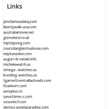
Links
jimsfamousbbq.com
libertywalk-usa.com
australiamovie.net
gizmobird.co.uk
mp3djsong.com
coursdanglaistoulouse.com
neptunuslex.com
auguri-di-natale.info
michelewatch.us
omega--watches.us
breitling-watches.us
tgarnettcentrallautoads.com
fixadvert.com
autopluz.co
save3time-c.com
vexonhcf.com
demos-pixelsparadise.com