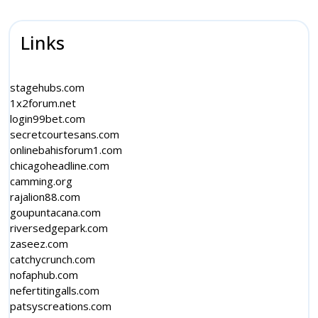
Links
stagehubs.com
1x2forum.net
login99bet.com
secretcourtesans.com
onlinebahisforum1.com
chicagoheadline.com
camming.org
rajalion88.com
goupuntacana.com
riversedgepark.com
zaseez.com
catchycrunch.com
nofaphub.com
nefertitingalls.com
patsyscreations.com