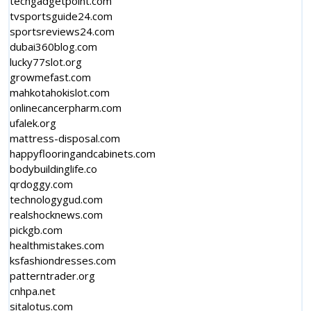
techgadgetpoint.com
tvsportsguide24.com
sportsreviews24.com
dubai360blog.com
lucky77slot.org
growmefast.com
mahkotahokislot.com
onlinecancerpharm.com
ufalek.org
mattress-disposal.com
happyflooringandcabinets.com
bodybuildinglife.co
qrdoggy.com
technologygud.com
realshocknews.com
pickgb.com
healthmistakes.com
ksfashiondresses.com
patterntrader.org
cnhpa.net
sitalotus.com