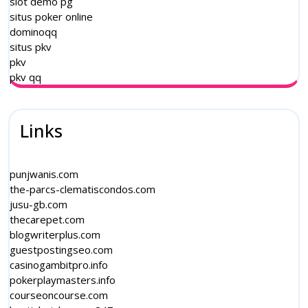
slot demo pg
situs poker online
dominoqq
situs pkv
pkv
pkv qq
Links
punjwanis.com
the-parcs-clematiscondos.com
jusu-gb.com
thecarepet.com
blogwriterplus.com
guestpostingseo.com
casinogambitpro.info
pokerplaymasters.info
courseoncourse.com