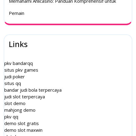
Memahami Ahlicasino: Panduan Komprehensif untuk
Pemain
Links
pkv bandarqq
situs pkv games
judi poker
situs qq
bandar judi bola terpercaya
judi slot terpercaya
slot demo
mahjong demo
pkv qq
demo slot gratis
demo slot maxwin