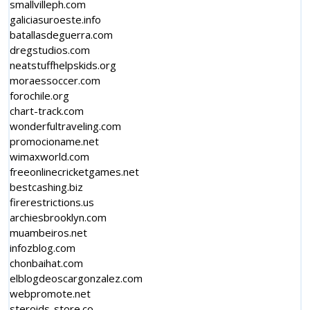
smallvilleph.com
galiciasuroeste.info
batallasdeguerra.com
dregstudios.com
neatstuffhelpskids.org
moraessoccer.com
forochile.org
chart-track.com
wonderfultraveling.com
promocioname.net
wimaxworld.com
freeonlinecricketgames.net
bestcashing.biz
firerestrictions.us
archiesbrooklyn.com
muambeiros.net
infozblog.com
chonbaihat.com
elblogdeoscargonzalez.com
webpromote.net
steroids-store.co