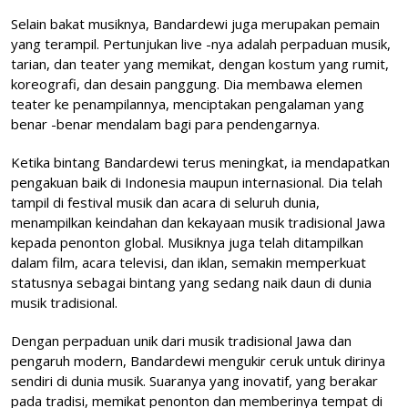
Selain bakat musiknya, Bandardewi juga merupakan pemain
yang terampil. Pertunjukan live -nya adalah perpaduan musik,
tarian, dan teater yang memikat, dengan kostum yang rumit,
koreografi, dan desain panggung. Dia membawa elemen
teater ke penampilannya, menciptakan pengalaman yang
benar -benar mendalam bagi para pendengarnya.
Ketika bintang Bandardewi terus meningkat, ia mendapatkan
pengakuan baik di Indonesia maupun internasional. Dia telah
tampil di festival musik dan acara di seluruh dunia,
menampilkan keindahan dan kekayaan musik tradisional Jawa
kepada penonton global. Musiknya juga telah ditampilkan
dalam film, acara televisi, dan iklan, semakin memperkuat
statusnya sebagai bintang yang sedang naik daun di dunia
musik tradisional.
Dengan perpaduan unik dari musik tradisional Jawa dan
pengaruh modern, Bandardewi mengukir ceruk untuk dirinya
sendiri di dunia musik. Suaranya yang inovatif, yang berakar
pada tradisi, memikat penonton dan memberinya tempat di