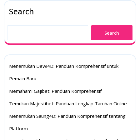
Search
Search
Menemukan Dewi4D: Panduan Komprehensif untuk
Pemain Baru
Memahami Gajibet: Panduan Komprehensif
Temukan Majestibet: Panduan Lengkap Taruhan Online
Menemukan Saung4D: Panduan Komprehensif tentang
Platform