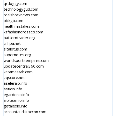
qrdoggy.com
technologygud.com
realshocknews.com
pickgb.com
healthmistakes.com
ksfashiondresses.com
patterntrader.org
cnhpa.net
sitalotus.com
supernotes.org
worldsportsempires.com
updatecentral360.com
katamastah.com
zqscore.net
aseleraio.info
asticio.info
egardenio.info
arxteamio.info
getalexio.info
accountaudittaxcon.com