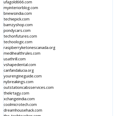
ufagold666.com
myinteriorblog.com
bnewsindia.com
techiepick.com
bamzyshop.com
pondycars.com
techonfutures.com
techoologic.com
raspberryketonescanada.org
medihealthrules.com
usathrill.com
vshapedental.com
canfandalucia.org
yourengineguide.com
nybreakings.com
outstationcabsservices.com
thekrtagy.com
xchangeindia.com
coolmicrotech.com
dreamhousehack.com
the-techteacher.com