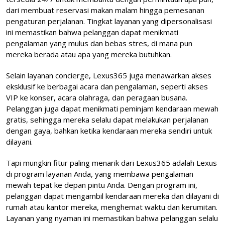
dari membuat reservasi makan malam hingga pemesanan
pengaturan perjalanan. Tingkat layanan yang dipersonalisasi
ini memastikan bahwa pelanggan dapat menikmati
pengalaman yang mulus dan bebas stres, di mana pun
mereka berada atau apa yang mereka butuhkan.
Selain layanan concierge, Lexus365 juga menawarkan akses
eksklusif ke berbagai acara dan pengalaman, seperti akses
VIP ke konser, acara olahraga, dan peragaan busana.
Pelanggan juga dapat menikmati peminjam kendaraan mewah
gratis, sehingga mereka selalu dapat melakukan perjalanan
dengan gaya, bahkan ketika kendaraan mereka sendiri untuk
dilayani.
Tapi mungkin fitur paling menarik dari Lexus365 adalah Lexus
di program layanan Anda, yang membawa pengalaman
mewah tepat ke depan pintu Anda. Dengan program ini,
pelanggan dapat mengambil kendaraan mereka dan dilayani di
rumah atau kantor mereka, menghemat waktu dan kerumitan.
Layanan yang nyaman ini memastikan bahwa pelanggan selalu