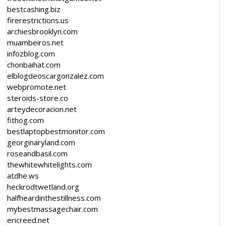
bestcashing.biz
firerestrictions.us
archiesbrooklyn.com
muambeiros.net
infozblog.com
chonbaihat.com
elblogdeoscargonzalez.com
webpromote.net
steroids-store.co
arteydecoracion.net
fithog.com
bestlaptopbestmonitor.com
georginaryland.com
roseandbasil.com
thewhitewhitelights.com
atdhe.ws
heckrodtwetland.org
halfheardinthestillness.com
mybestmassagechair.com
ericreed.net