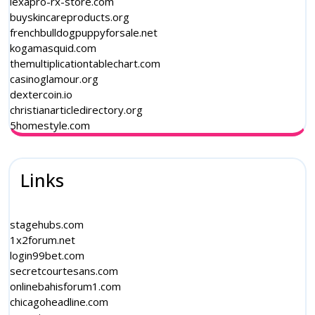
lexapro-rx-store.com
buyskincareproducts.org
frenchbulldogpuppyforsale.net
kogamasquid.com
themultiplicationtablechart.com
casinoglamour.org
dextercoin.io
christianarticledirectory.org
5homestyle.com
Links
stagehubs.com
1x2forum.net
login99bet.com
secretcourtesans.com
onlinebahisforum1.com
chicagoheadline.com