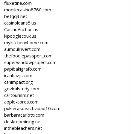
fluxetine.com
mobilecasino8760.com
betqq3.net
casinoloans5.us
CasinoAuction.us
kipooglecouk.us
mykitchennhome.com
aumoulinvert.com
thefoodiepassport.com
superwindowproject.com
papibakigrafo.com
icanhazjs.com
canimpact.org
goviralstudy.com
cartourism.net
apple-cores.com
pulserasdeactividad10.com
barbaracarlotti.com
desktopmining.net
inthebleachers.net