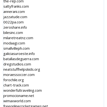
the-rep.com
saltyfranks.com
annerani.com
jazzatude.com
0022pa.com
zeroshare.info
bilesinc.com
milaretreatnz.com
modaagi.com
smallvilleph.com
galiciasuroeste.info
batallasdeguerra.com
dregstudios.com
neatstuffhelpskids.org
moraessoccer.com
forochile.org
chart-track.com
wonderfultraveling.com
promocioname.net
wimaxworld.com
freeonlinecricketgames.net