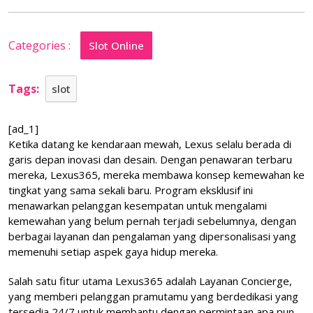
seperti
sebelumny
melihat
Categories :
Slot Online
lebih
dekat
pada
Tags:
slot
lexus365
[ad_1]
Ketika datang ke kendaraan mewah, Lexus selalu berada di
garis depan inovasi dan desain. Dengan penawaran terbaru
mereka, Lexus365, mereka membawa konsep kemewahan ke
tingkat yang sama sekali baru. Program eksklusif ini
menawarkan pelanggan kesempatan untuk mengalami
kemewahan yang belum pernah terjadi sebelumnya, dengan
berbagai layanan dan pengalaman yang dipersonalisasi yang
memenuhi setiap aspek gaya hidup mereka.
Salah satu fitur utama Lexus365 adalah Layanan Concierge,
yang memberi pelanggan pramutamu yang berdedikasi yang
tersedia 24/7 untuk membantu dengan permintaan apa pun,