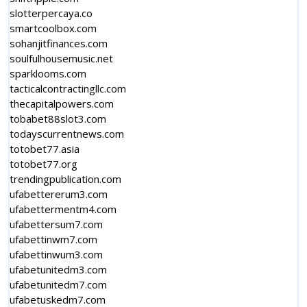
slotterpercaya.co
smartcoolbox.com
sohanjitfinances.com
soulfulhousemusic.net
sparklooms.com
tacticalcontractingllc.com
thecapitalpowers.com
tobabet88slot3.com
todayscurrentnews.com
totobet77.asia
totobet77.org
trendingpublication.com
ufabettererum3.com
ufabettermentm4.com
ufabettersum7.com
ufabettinwm7.com
ufabettinwum3.com
ufabetunitedm3.com
ufabetunitedm7.com
ufabetuskedm7.com