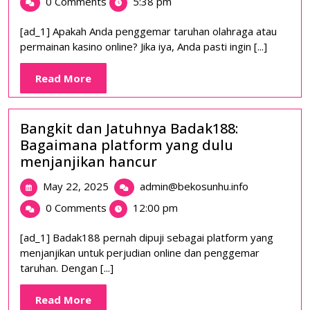
0 Comments
5:38 pm
2024
Dunia
Taruh
[ad_1] Apakah Anda penggemar taruhan olahraga atau
Online
permainan kasino online? Jika iya, Anda pasti ingin [...]
bersa
Dunia
Read
Read More
More
Bangkit dan Jatuhnya Badak188:
Bagaimana platform yang dulu
menjanjikan hancur
May
Bangkit
May 22, 2025
admin@bekosunhu.info
22,
dan
0 Comments
12:00 pm
2025
Jatuhnya
Badak188:
[ad_1] Badak188 pernah dipuji sebagai platform yang
Bagaimana
menjanjikan untuk perjudian online dan penggemar
platform
taruhan. Dengan [...]
yang
dulu
Read
Read More
menjanjikan