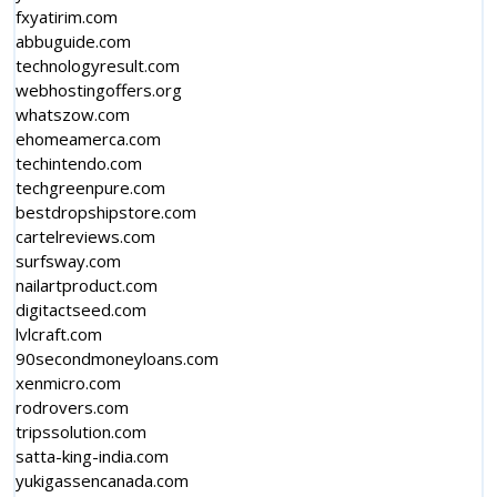
fxyatirim.com
abbuguide.com
technologyresult.com
webhostingoffers.org
whatszow.com
ehomeamerca.com
techintendo.com
techgreenpure.com
bestdropshipstore.com
cartelreviews.com
surfsway.com
nailartproduct.com
digitactseed.com
lvlcraft.com
90secondmoneyloans.com
xenmicro.com
rodrovers.com
tripssolution.com
satta-king-india.com
yukigassencanada.com