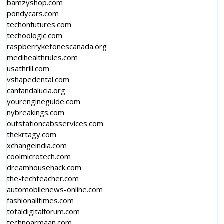
bamzyshop.com
pondycars.com
techonfutures.com
techoologic.com
raspberryketonescanada.org
medihealthrules.com
usathrill.com
vshapedental.com
canfandalucia.org
yourengineguide.com
nybreakings.com
outstationcabsservices.com
thekrtagy.com
xchangeindia.com
coolmicrotech.com
dreamhousehack.com
the-techteacher.com
automobilenews-online.com
fashionalltimes.com
totaldigitalforum.com
technoarmaan.com