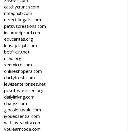
zaseez.com
catchycrunch.com
nofaphub.com
nefertitingalls.com
patsyscreations.com
income4proof.com
educaritas.org
lensajelajah.com
betflik09.net
ncaq.org
xenmicro.com
onlineshopera.com
dartyfresh.com
lewisenterprises.net
pcsoftwarefree.org
dailylinking.com
dnafyx.com
giocolenuvole.com
iyouessential.com
withloveamity.com
youlearncode.com