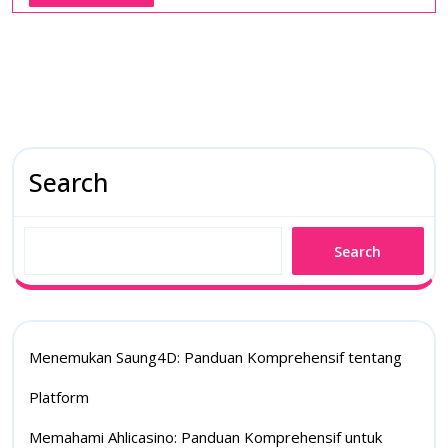
More
hancur
Search
Search
Menemukan Saung4D: Panduan Komprehensif tentang
Platform
Memahami Ahlicasino: Panduan Komprehensif untuk