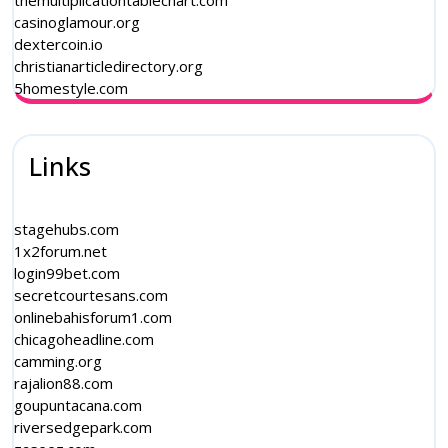
themultiplicationtablechart.com
casinoglamour.org
dextercoin.io
christianarticledirectory.org
5homestyle.com
Links
stagehubs.com
1x2forum.net
login99bet.com
secretcourtesans.com
onlinebahisforum1.com
chicagoheadline.com
camming.org
rajalion88.com
goupuntacana.com
riversedgepark.com