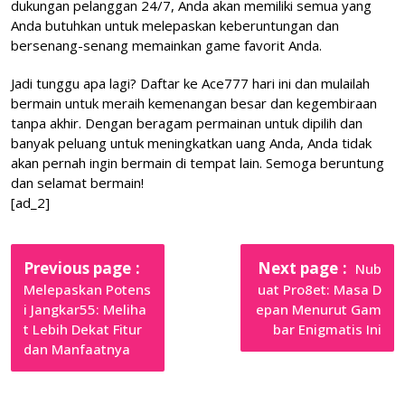
dukungan pelanggan 24/7, Anda akan memiliki semua yang
Anda butuhkan untuk melepaskan keberuntungan dan
bersenang-senang memainkan game favorit Anda.
Jadi tunggu apa lagi? Daftar ke Ace777 hari ini dan mulailah
bermain untuk meraih kemenangan besar dan kegembiraan
tanpa akhir. Dengan beragam permainan untuk dipilih dan
banyak peluang untuk meningkatkan uang Anda, Anda tidak
akan pernah ingin bermain di tempat lain. Semoga beruntung
dan selamat bermain!
[ad_2]
Post
navigation
Older
Newer
Previous page
Next page
Nub
Posts
Posts
Melepaskan Potens
uat Pro8et: Masa D
i Jangkar55: Meliha
epan Menurut Gam
t Lebih Dekat Fitur
bar Enigmatis Ini
dan Manfaatnya