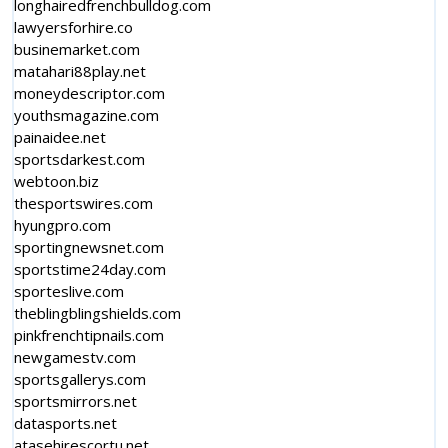
longhairedfrenchbulldog.com
lawyersforhire.co
businemarket.com
matahari88play.net
moneydescriptor.com
youthsmagazine.com
painaidee.net
sportsdarkest.com
webtoon.biz
thesportswires.com
hyungpro.com
sportingnewsnet.com
sportstime24day.com
sporteslive.com
theblingblingshields.com
pinkfrenchtipnails.com
newgamestv.com
sportsgallerys.com
sportsmirrors.net
datasports.net
atasehirescortu.net