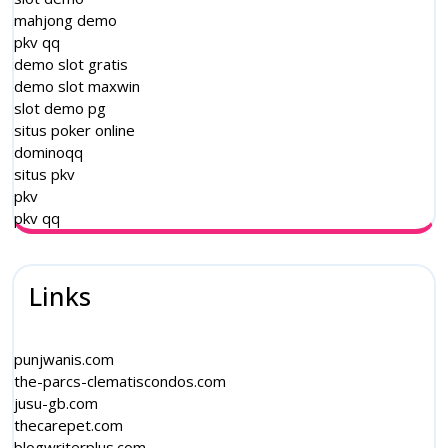
mahjong demo
pkv qq
demo slot gratis
demo slot maxwin
slot demo pg
situs poker online
dominoqq
situs pkv
pkv
pkv qq
Links
punjwanis.com
the-parcs-clematiscondos.com
jusu-gb.com
thecarepet.com
blogwriterplus.com