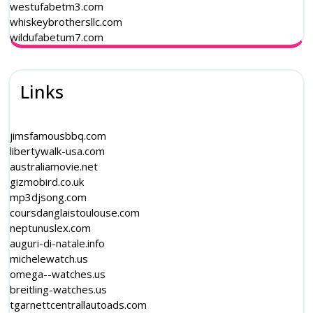
westufabetm3.com
whiskeybrothersllc.com
wildufabetum7.com
Links
jimsfamousbbq.com
libertywalk-usa.com
australiamovie.net
gizmobird.co.uk
mp3djsong.com
coursdanglaistoulouse.com
neptunuslex.com
auguri-di-natale.info
michelewatch.us
omega--watches.us
breitling-watches.us
tgarnettcentrallautoads.com