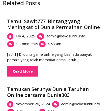
Related Posts
Temui Sawit777: Bintang yang
Meningkat di Dunia Permainan Online
July
Temui
July 4, 2025
admin@bekosunhu.info
4,
Sawit777:
0 Comments
4:53 am
2025
Bintang
yang
[ad_1] Di dunia game online yang luas, ada banyak
Meningkat
pemain yang telah membuat nama untuk [...]
di
Dunia
Read
Read More
Permainan
More
Online
Temukan Serunya Dunia Taruhan
Online bersama Dunia303
November
Temuk
November 26, 2024
admin@bekosunhu.info
26,
Serun