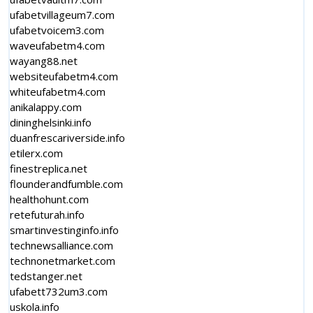
ufabetvillageum7.com
ufabetvoicem3.com
waveufabetm4.com
wayang88.net
websiteufabetm4.com
whiteufabetm4.com
anikalappy.com
dininghelsinki.info
duanfrescariverside.info
etilerx.com
finestreplica.net
flounderandfumble.com
healthohunt.com
retefuturah.info
smartinvestinginfo.info
technewsalliance.com
technonetmarket.com
tedstanger.net
ufabett732um3.com
uskola.info