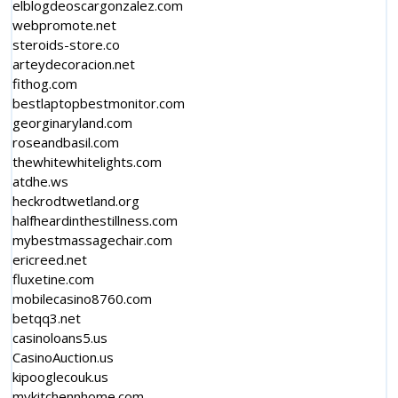
elblogdeoscargonzalez.com
webpromote.net
steroids-store.co
arteydecoracion.net
fithog.com
bestlaptopbestmonitor.com
georginaryland.com
roseandbasil.com
thewhitewhitelights.com
atdhe.ws
heckrodtwetland.org
halfheardinthestillness.com
mybestmassagechair.com
ericreed.net
fluxetine.com
mobilecasino8760.com
betqq3.net
casinoloans5.us
CasinoAuction.us
kipooglecouk.us
mykitchennhome.com