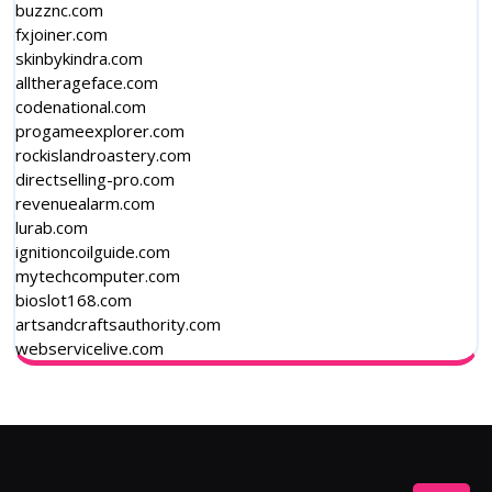
buzznc.com
fxjoiner.com
skinbykindra.com
alltherageface.com
codenational.com
progameexplorer.com
rockislandroastery.com
directselling-pro.com
revenuealarm.com
lurab.com
ignitioncoilguide.com
mytechcomputer.com
bioslot168.com
artsandcraftsauthority.com
webservicelive.com