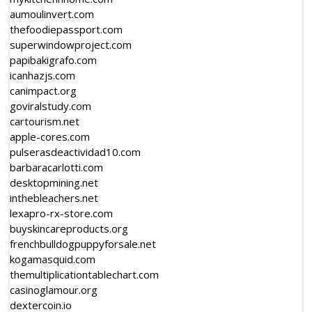
aumoulinvert.com
thefoodiepassport.com
superwindowproject.com
papibakigrafo.com
icanhazjs.com
canimpact.org
goviralstudy.com
cartourism.net
apple-cores.com
pulserasdeactividad10.com
barbaracarlotti.com
desktopmining.net
inthebleachers.net
lexapro-rx-store.com
buyskincareproducts.org
frenchbulldogpuppyforsale.net
kogamasquid.com
themultiplicationtablechart.com
casinoglamour.org
dextercoin.io