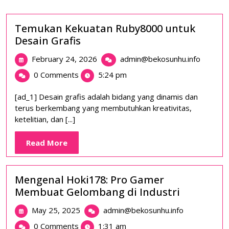
Temukan Kekuatan Ruby8000 untuk
Desain Grafis
February
Temuka
February 24, 2026
admin@bekosunhu.info
24,
Kekuata
0 Comments
5:24 pm
2026
Ruby80
untuk
[ad_1] Desain grafis adalah bidang yang dinamis dan
Desain
terus berkembang yang membutuhkan kreativitas,
Grafis
ketelitian, dan [...]
Read
Read More
More
Mengenal Hoki178: Pro Gamer
Membuat Gelombang di Industri
May
Mengenal
May 25, 2025
admin@bekosunhu.info
25,
Hoki178:
0 Comments
1:31 am