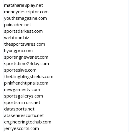
matahari88play.net
moneydescriptor.com
youthsmagazine.com
painaidee.net
sportsdarkest.com
webtoon.biz
thesportswires.com
hyungpro.com
sportingnewsnet.com
sportstime24day.com
sporteslive.com
theblingblingshields.com
pinkfrenchtipnails.com
newgamestv.com
sportsgallerys.com
sportsmirrors.net
datasports.net
atasehirescortu.net
engineeringtechub.com
jerryescorts.com