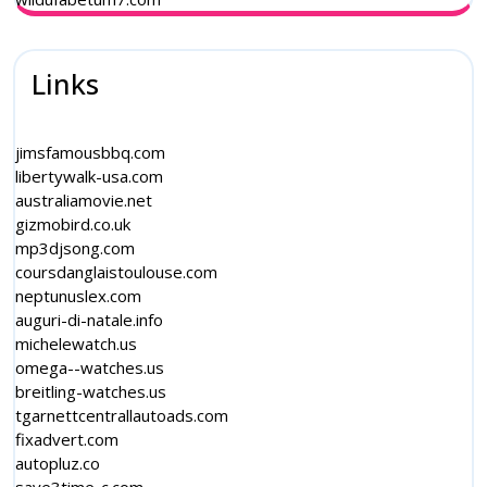
Links
jimsfamousbbq.com
libertywalk-usa.com
australiamovie.net
gizmobird.co.uk
mp3djsong.com
coursdanglaistoulouse.com
neptunuslex.com
auguri-di-natale.info
michelewatch.us
omega--watches.us
breitling-watches.us
tgarnettcentrallautoads.com
fixadvert.com
autopluz.co