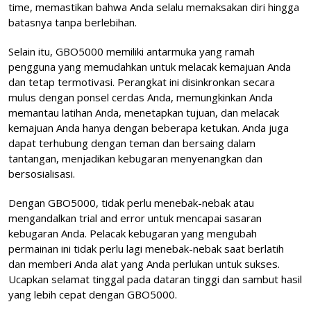
time, memastikan bahwa Anda selalu memaksakan diri hingga
batasnya tanpa berlebihan.
Selain itu, GBO5000 memiliki antarmuka yang ramah
pengguna yang memudahkan untuk melacak kemajuan Anda
dan tetap termotivasi. Perangkat ini disinkronkan secara
mulus dengan ponsel cerdas Anda, memungkinkan Anda
memantau latihan Anda, menetapkan tujuan, dan melacak
kemajuan Anda hanya dengan beberapa ketukan. Anda juga
dapat terhubung dengan teman dan bersaing dalam
tantangan, menjadikan kebugaran menyenangkan dan
bersosialisasi.
Dengan GBO5000, tidak perlu menebak-nebak atau
mengandalkan trial and error untuk mencapai sasaran
kebugaran Anda. Pelacak kebugaran yang mengubah
permainan ini tidak perlu lagi menebak-nebak saat berlatih
dan memberi Anda alat yang Anda perlukan untuk sukses.
Ucapkan selamat tinggal pada dataran tinggi dan sambut hasil
yang lebih cepat dengan GBO5000.