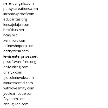
nefertitingalls.com
patsyscreations.com
income4proof.com
educaritas.org
lensajelajah.com
betflik09.net
ncaq.org
xenmicro.com
onlineshopera.com
dartyfresh.com
lewisenterprises.net
pcsoftwarefree.org
dailylinking.com
dnafyx.com
giocolenuvole.com
iyouessential.com
withloveamity.com
youlearncode.com
fxyatirim.com
abbuguide.com