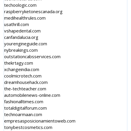
techoologic.com
raspberryketonescanada.org
medihealthrules.com
usathrill.com
vshapedental.com
canfandalucia.org
yourengineguide.com
nybreakings.com
outstationcabsservices.com
thekrtagy.com
xchangeindia.com
coolmicrotech.com
dreamhousehack.com
the-techteacher.com
automobilenews-online.com
fashionalltimes.com
totaldigitalforum.com
technoarmaan.com
empresasposicionamientoweb.com
tonybestcosmetics.com