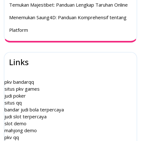
Temukan Majestibet: Panduan Lengkap Taruhan Online
Menemukan Saung4D: Panduan Komprehensif tentang
Platform
Links
pkv bandarqq
situs pkv games
judi poker
situs qq
bandar judi bola terpercaya
judi slot terpercaya
slot demo
mahjong demo
pkv qq