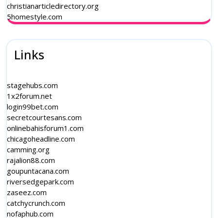
christianarticledirectory.org
5homestyle.com
Links
stagehubs.com
1x2forum.net
login99bet.com
secretcourtesans.com
onlinebahisforum1.com
chicagoheadline.com
camming.org
rajalion88.com
goupuntacana.com
riversedgepark.com
zaseez.com
catchycrunch.com
nofaphub.com