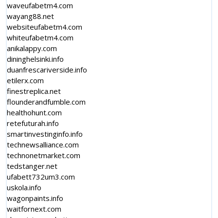
waveufabetm4.com
wayang88.net
websiteufabetm4.com
whiteufabetm4.com
anikalappy.com
dininghelsinki.info
duanfrescariverside.info
etilerx.com
finestreplica.net
flounderandfumble.com
healthohunt.com
retefuturah.info
smartinvestinginfo.info
technewsalliance.com
technonetmarket.com
tedstanger.net
ufabett732um3.com
uskola.info
wagonpaints.info
waitfornext.com