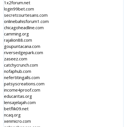
1x2forum.net
login99bet.com
secretcourtesans.com
onlinebahisforum1.com
chicagoheadline.com
camming.org
rajalion88.com
goupuntacana.com
riversedgepark.com
zaseez.com
catchycrunch.com
nofaphub.com
nefertitingalls.com
patsyscreations.com
income4proof.com
educaritas.org
lensajelajah.com
betflik09.net
ncaq.org
xenmicro.com