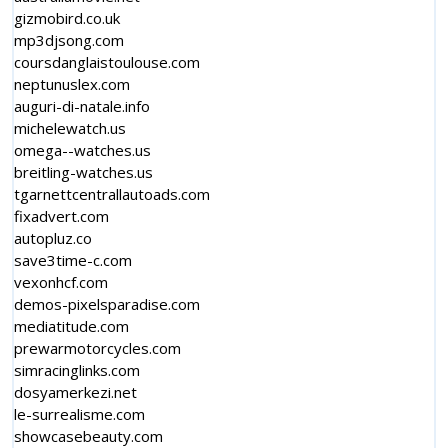
gizmobird.co.uk
mp3djsong.com
coursdanglaistoulouse.com
neptunuslex.com
auguri-di-natale.info
michelewatch.us
omega--watches.us
breitling-watches.us
tgarnettcentrallautoads.com
fixadvert.com
autopluz.co
save3time-c.com
vexonhcf.com
demos-pixelsparadise.com
mediatitude.com
prewarmotorcycles.com
simracinglinks.com
dosyamerkezi.net
le-surrealisme.com
showcasebeauty.com