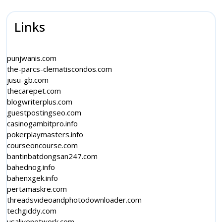
Links
punjwanis.com
the-parcs-clematiscondos.com
jusu-gb.com
thecarepet.com
blogwriterplus.com
guestpostingseo.com
casinogambitpro.info
pokerplaymasters.info
courseoncourse.com
bantinbatdongsan247.com
bahednog.info
bahenxgek.info
pertamaskre.com
threadsvideoandphotodownloader.com
techgiddy.com
usalivenetwork.com