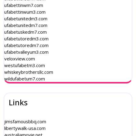
ufabettinwm7.com
ufabettinwum3.com
ufabetunitedm3.com
ufabetunitedm7.com
ufabetuskedm7.com
ufabetutoredm3.com
ufabetutoredm7.com
ufabetvalleyum3.com
veloxview.com
westufabetm3.com
whiskeybrothersllc.com
wildufabetum7.com
Links
jimsfamousbbq.com
libertywalk-usa.com
australiamovie.net