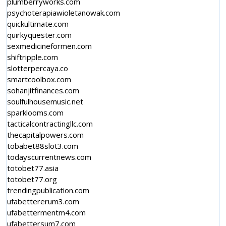
plumberryworks.com
psychoterapiawioletanowak.com
quickultimate.com
quirkyquester.com
sexmedicineformen.com
shiftripple.com
slotterpercaya.co
smartcoolbox.com
sohanjitfinances.com
soulfulhousemusic.net
sparklooms.com
tacticalcontractingllc.com
thecapitalpowers.com
tobabet88slot3.com
todayscurrentnews.com
totobet77.asia
totobet77.org
trendingpublication.com
ufabettererum3.com
ufabettermentm4.com
ufabettersum7.com