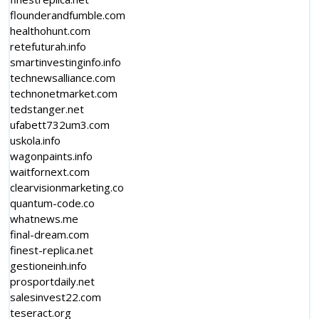
flounderandfumble.com
healthohunt.com
retefuturah.info
smartinvestinginfo.info
technewsalliance.com
technonetmarket.com
tedstanger.net
ufabett732um3.com
uskola.info
wagonpaints.info
waitfornext.com
clearvisionmarketing.co
quantum-code.co
whatnews.me
final-dream.com
finest-replica.net
gestioneinh.info
prosportdaily.net
salesinvest22.com
teseract.org