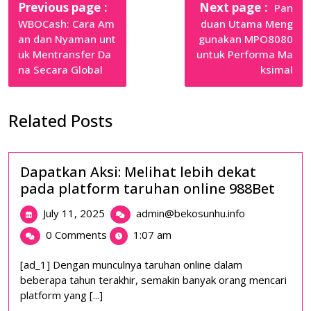
navigation
Older
Newer
Previous page
Next page
Pan
Posts
Posts
WBOCash: Cara Am
duan Utama Meng
an dan Nyaman unt
gunakan MPO8080
uk Mentransfer Da
untuk Performa Ma
na Secara Global
ksimal
Related Posts
Dapatkan Aksi: Melihat lebih dekat
pada platform taruhan online 988Bet
July
Dapatkan
July 11, 2025
admin@bekosunhu.info
11,
Aksi:
0 Comments
1:07 am
2025
Melihat
lebih
[ad_1] Dengan munculnya taruhan online dalam
dekat
beberapa tahun terakhir, semakin banyak orang mencari
pada
platform yang [...]
platform