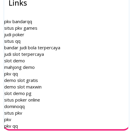
Links
pkv bandarqq
situs pkv games
judi poker
situs qq
bandar judi bola terpercaya
judi slot terpercaya
slot demo
mahjong demo
pkv qq
demo slot gratis
demo slot maxwin
slot demo pg
situs poker online
dominoqq
situs pkv
pkv
pkv qq