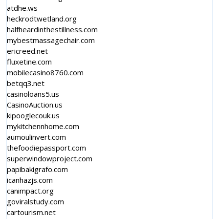
atdhe.ws
heckrodtwetland.org
halfheardinthestillness.com
mybestmassagechair.com
ericreed.net
fluxetine.com
mobilecasino8760.com
betqq3.net
casinoloans5.us
CasinoAuction.us
kipooglecouk.us
mykitchennhome.com
aumoulinvert.com
thefoodiepassport.com
superwindowproject.com
papibakigrafo.com
icanhazjs.com
canimpact.org
goviralstudy.com
cartourism.net