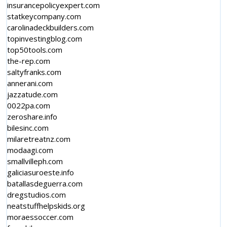
insurancepolicyexpert.com
statkeycompany.com
carolinadeckbuilders.com
topinvestingblog.com
top50tools.com
the-rep.com
saltyfranks.com
annerani.com
jazzatude.com
0022pa.com
zeroshare.info
bilesinc.com
milaretreatnz.com
modaagi.com
smallvilleph.com
galiciasuroeste.info
batallasdeguerra.com
dregstudios.com
neatstuffhelpskids.org
moraessoccer.com