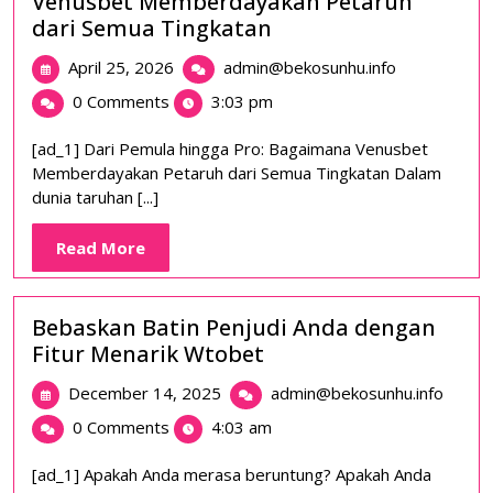
Venusbet Memberdayakan Petaruh
dari Semua Tingkatan
April
Dari
April 25, 2026
admin@bekosunhu.info
25,
Pemula
0 Comments
3:03 pm
2026
hingga
Pro:
[ad_1] Dari Pemula hingga Pro: Bagaimana Venusbet
Bagaimana
Memberdayakan Petaruh dari Semua Tingkatan Dalam
Venusbet
dunia taruhan [...]
Memberdaya
Petaruh
Read
Read More
dari
More
Semua
Tingkatan
Bebaskan Batin Penjudi Anda dengan
Fitur Menarik Wtobet
December
Bebas
December 14, 2025
admin@bekosunhu.info
14,
Batin
0 Comments
4:03 am
2025
Penjud
Anda
[ad_1] Apakah Anda merasa beruntung? Apakah Anda
denga