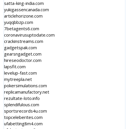
satta-king-india.com
yukigassencanada.com
articlehorizone.com
yuqqbbzp.com
7betagents6.com
coronavirusuptodate.com
crackinstreams.com
gadgetspak.com
gearsngadget.com
hireseodoctor.com
lapsfit.com
levelup-fast.com
mytreepla.net
pokersimulations.com
replicamanufactory.net
rezultate-loto.info
splendifulous.com
sportsrecords4u.com
topceleberites.com
ufabetting8m4.com