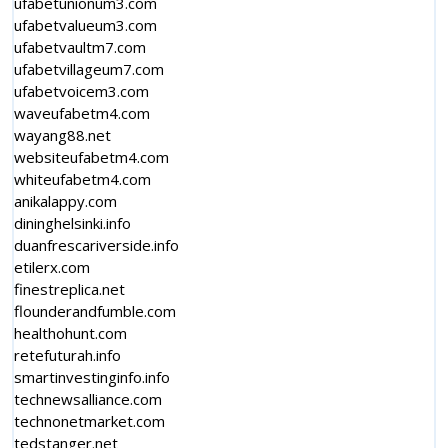
ufabetunionum3.com
ufabetvalueum3.com
ufabetvaultm7.com
ufabetvillageum7.com
ufabetvoicem3.com
waveufabetm4.com
wayang88.net
websiteufabetm4.com
whiteufabetm4.com
anikalappy.com
dininghelsinki.info
duanfrescariverside.info
etilerx.com
finestreplica.net
flounderandfumble.com
healthohunt.com
retefuturah.info
smartinvestinginfo.info
technewsalliance.com
technonetmarket.com
tedstanger.net