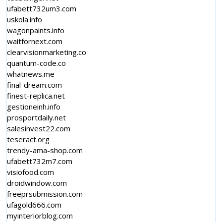
ufabett732um3.com
uskola.info
wagonpaints.info
waitfornext.com
clearvisionmarketing.co
quantum-code.co
whatnews.me
final-dream.com
finest-replica.net
gestioneinh.info
prosportdaily.net
salesinvest22.com
teseract.org
trendy-ama-shop.com
ufabett732m7.com
visiofood.com
droidwindow.com
freeprsubmission.com
ufagold666.com
myinteriorblog.com