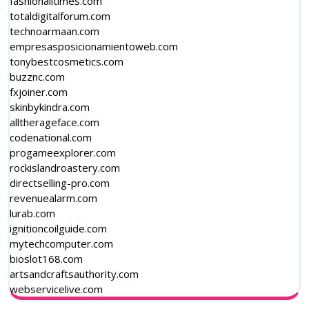
fashionalltimes.com
totaldigitalforum.com
technoarmaan.com
empresasposicionamientoweb.com
tonybestcosmetics.com
buzznc.com
fxjoiner.com
skinbykindra.com
alltherageface.com
codenational.com
progameexplorer.com
rockislandroastery.com
directselling-pro.com
revenuealarm.com
lurab.com
ignitioncoilguide.com
mytechcomputer.com
bioslot168.com
artsandcraftsauthority.com
webservicelive.com