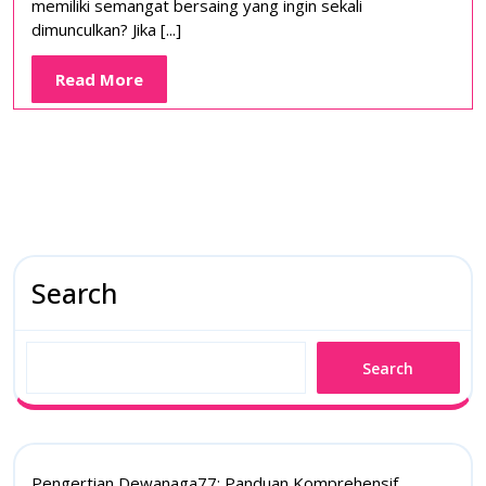
memiliki semangat bersaing yang ingin sekali
Fitur
dimunculkan? Jika [...]
Menar
Wtobe
Read
Read More
More
Search
Search
Pengertian Dewanaga77: Panduan Komprehensif