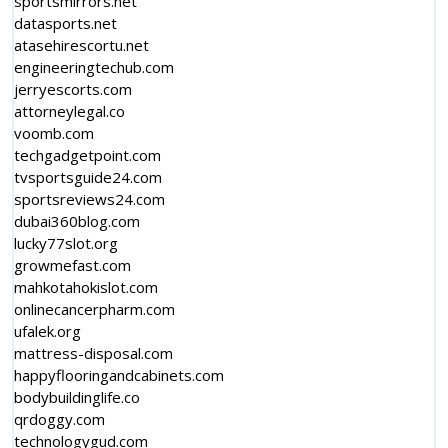
sportsmirrors.net
datasports.net
atasehirescortu.net
engineeringtechub.com
jerryescorts.com
attorneylegal.co
voomb.com
techgadgetpoint.com
tvsportsguide24.com
sportsreviews24.com
dubai360blog.com
lucky77slot.org
growmefast.com
mahkotahokislot.com
onlinecancerpharm.com
ufalek.org
mattress-disposal.com
happyflooringandcabinets.com
bodybuildinglife.co
qrdoggy.com
technologygud.com