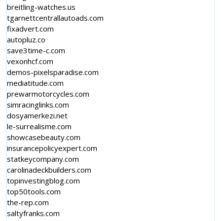
breitling-watches.us
tgarnettcentrallautoads.com
fixadvert.com
autopluz.co
save3time-c.com
vexonhcf.com
demos-pixelsparadise.com
mediatitude.com
prewarmotorcycles.com
simracinglinks.com
dosyamerkezi.net
le-surrealisme.com
showcasebeauty.com
insurancepolicyexpert.com
statkeycompany.com
carolinadeckbuilders.com
topinvestingblog.com
top50tools.com
the-rep.com
saltyfranks.com