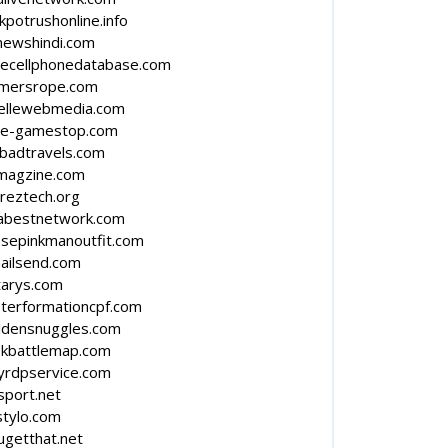
ckpotrushonline.info
newshindi.com
eecellphonedatabase.com
mersrope.com
ellewebmedia.com
ee-gamestop.com
nbadtravels.com
magzine.com
reztech.org
abestnetwork.com
ssepinkmanoutfit.com
ailsend.com
tarys.com
sterformationcpf.com
ldensnuggles.com
okbattlemap.com
yrdpservice.com
sport.net
stylo.com
ugetthat.net