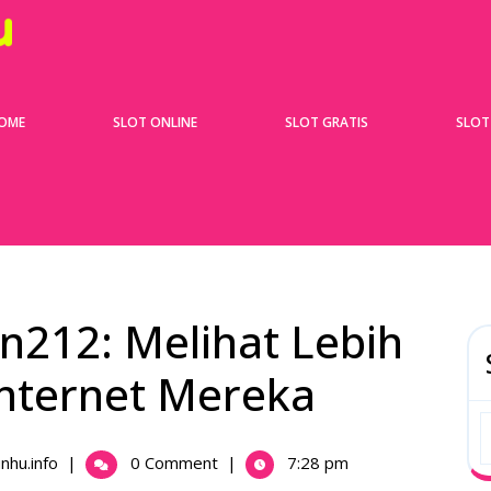
OME
SLOT ONLINE
SLOT GRATIS
SLOT
n212: Melihat Lebih
nternet Mereka
The
hu.info
|
0 Comment
|
7:28 pm
Rise