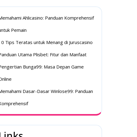
Memahami Ahlicasino: Panduan Komprehensif
untuk Pemain
10 Tips Teratas untuk Menang di Juruscasino
Panduan Utama Plisbet: Fitur dan Manfaat
Pengertian Bunga99: Masa Depan Game
Online
Memahami Dasar-Dasar Winlose99: Panduan
Komprehensif
Links