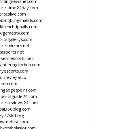
ortingnewsnet.com
ortstime24day.com
orteslive.com
eblingblingshields.com
nkfrenchtipnails.com
wgamestv.com
ortsgallerys.com
ortsmirrors.net
tasports.net
asehirescortu.net
gineeringtechub.com
rryescorts.com
torneylegal.co
omb.com
chgadgetpoint.com
sportsguide24.com
ortsreviews24.com
bai360blog.com
cky77slot.org
owmefast.com
hkotahokislot.com