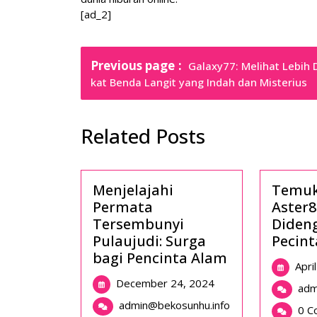
[ad_2]
Post
Older
Previous page
Galaxy77: Melihat Lebih 
navigation
Posts
kat Benda Langit yang Indah dan Misterius
Related Posts
Menjelajahi
Temuk
Permata
Aster8
Tersembunyi
Diden
Pulaujudi: Surga
Pecint
bagi Pencinta Alam
Apri
December
December 24, 2024
adm
24,
Menjelajahi
admin@bekosunhu.info
0 C
2024