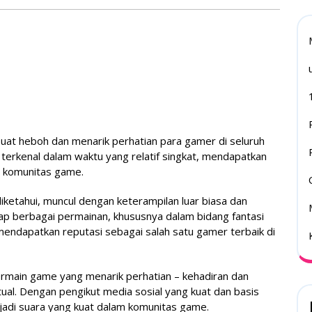
of
Dragon212:
Melihat
Lebih
Dekat
Pengaruh
Internet
Mereka
uat heboh dan menarik perhatian para gamer di seluruh
 terkenal dalam waktu yang relatif singkat, mendapatkan
i komunitas game.
iketahui, muncul dengan keterampilan luar biasa dan
p berbagai permainan, khususnya dalam bidang fantasi
endapatkan reputasi sebagai salah satu gamer terbaik di
main game yang menarik perhatian – kehadiran dan
ual. Dengan pengikut media sosial yang kuat dan basis
adi suara yang kuat dalam komunitas game.