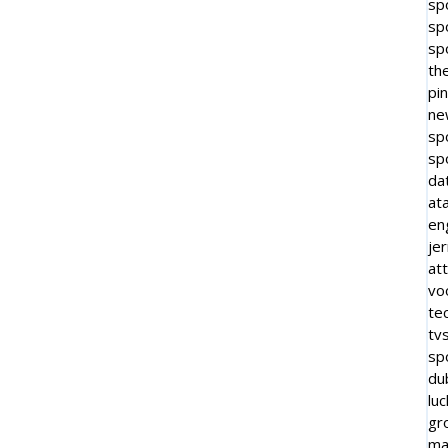
sp
sp
sp
th
pi
ne
sp
sp
da
at
en
je
at
vo
te
tv
sp
du
lu
gr
ma