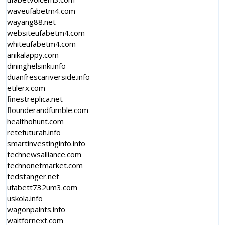
waveufabetm4.com
wayang88.net
websiteufabetm4.com
whiteufabetm4.com
anikalappy.com
dininghelsinki.info
duanfrescariverside.info
etilerx.com
finestreplica.net
flounderandfumble.com
healthohunt.com
retefuturah.info
smartinvestinginfo.info
technewsalliance.com
technonetmarket.com
tedstanger.net
ufabett732um3.com
uskola.info
wagonpaints.info
waitfornext.com