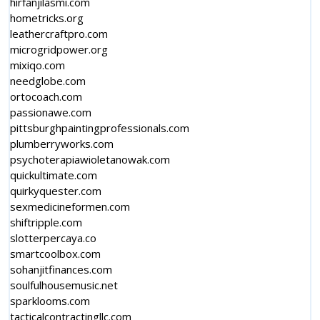
hirfanjilasmi.com
hometricks.org
leathercraftpro.com
microgridpower.org
mixiqo.com
needglobe.com
ortocoach.com
passionawe.com
pittsburghpaintingprofessionals.com
plumberryworks.com
psychoterapiawioletanowak.com
quickultimate.com
quirkyquester.com
sexmedicineformen.com
shiftripple.com
slotterpercaya.co
smartcoolbox.com
sohanjitfinances.com
soulfulhousemusic.net
sparklooms.com
tacticalcontractingllc.com