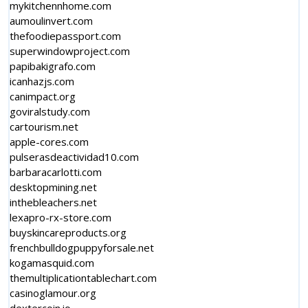
mykitchennhome.com
aumoulinvert.com
thefoodiepassport.com
superwindowproject.com
papibakigrafo.com
icanhazjs.com
canimpact.org
goviralstudy.com
cartourism.net
apple-cores.com
pulserasdeactividad10.com
barbaracarlotti.com
desktopmining.net
inthebleachers.net
lexapro-rx-store.com
buyskincareproducts.org
frenchbulldogpuppyforsale.net
kogamasquid.com
themultiplicationtablechart.com
casinoglamour.org