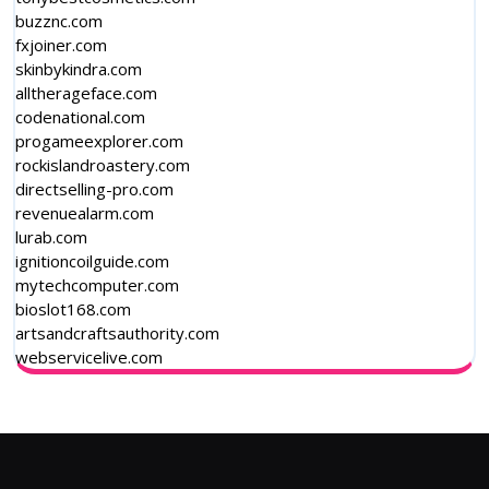
buzznc.com
fxjoiner.com
skinbykindra.com
alltherageface.com
codenational.com
progameexplorer.com
rockislandroastery.com
directselling-pro.com
revenuealarm.com
lurab.com
ignitioncoilguide.com
mytechcomputer.com
bioslot168.com
artsandcraftsauthority.com
webservicelive.com