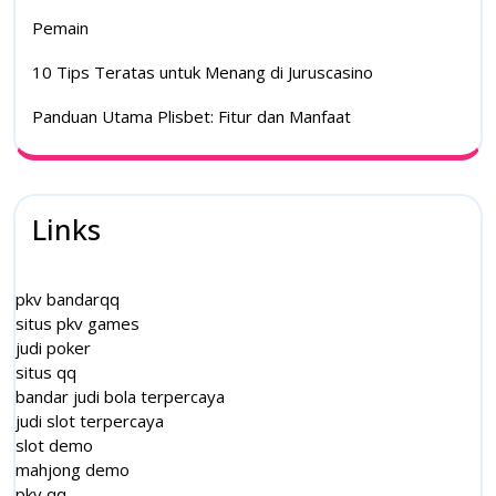
Pemain
10 Tips Teratas untuk Menang di Juruscasino
Panduan Utama Plisbet: Fitur dan Manfaat
Links
pkv bandarqq
situs pkv games
judi poker
situs qq
bandar judi bola terpercaya
judi slot terpercaya
slot demo
mahjong demo
pkv qq