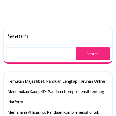
Search
Search
Temukan Majestibet: Panduan Lengkap Taruhan Online
Menemukan Saung4D: Panduan Komprehensif tentang
Platform
Memahami Ahlicasino: Panduan Komprehensif untuk