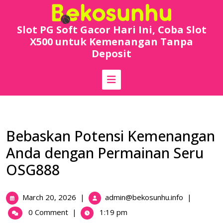
Skip
to
content
Slot PG Soft Gacor Hari Ini, Coba Slot
X500 untuk Kemenangan Tanpa
Deposit
Bebaskan Potensi Kemenangan
Anda dengan Permainan Seru
OSG888
March
Bebaskan
March 20, 2026
|
admin@bekosunhu.info
|
20,
Potensi
0 Comment
|
1:19 pm
2026
Kemenanga