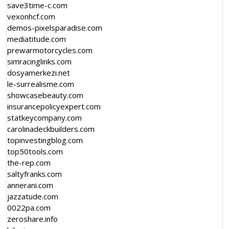
save3time-c.com
vexonhcf.com
demos-pixelsparadise.com
mediatitude.com
prewarmotorcycles.com
simracinglinks.com
dosyamerkezi.net
le-surrealisme.com
showcasebeauty.com
insurancepolicyexpert.com
statkeycompany.com
carolinadeckbuilders.com
topinvestingblog.com
top50tools.com
the-rep.com
saltyfranks.com
annerani.com
jazzatude.com
0022pa.com
zeroshare.info