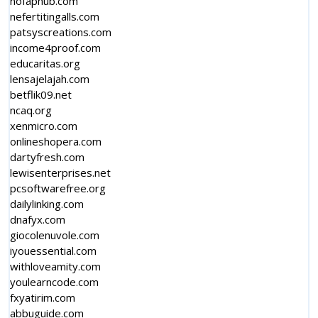
nofaphub.com
nefertitingalls.com
patsyscreations.com
income4proof.com
educaritas.org
lensajelajah.com
betflik09.net
ncaq.org
xenmicro.com
onlineshopera.com
dartyfresh.com
lewisenterprises.net
pcsoftwarefree.org
dailylinking.com
dnafyx.com
giocolenuvole.com
iyouessential.com
withloveamity.com
youlearncode.com
fxyatirim.com
abbuguide.com