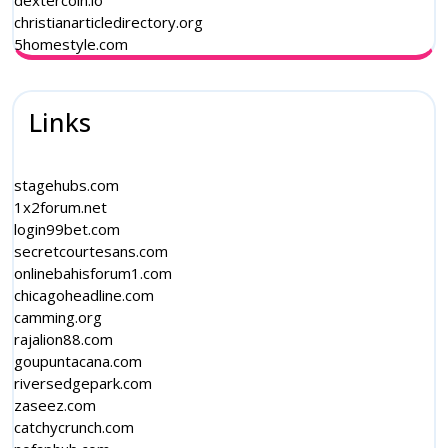
dextercoin.io
christianarticledirectory.org
5homestyle.com
Links
stagehubs.com
1x2forum.net
login99bet.com
secretcourtesans.com
onlinebahisforum1.com
chicagoheadline.com
camming.org
rajalion88.com
goupuntacana.com
riversedgepark.com
zaseez.com
catchycrunch.com