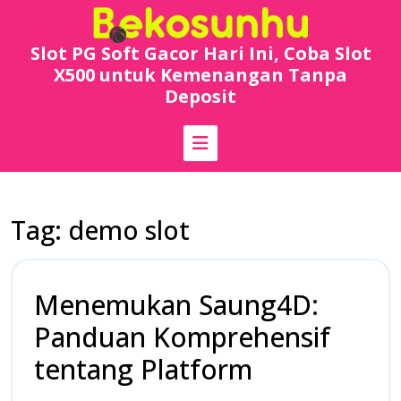
Skip
to
content
Slot PG Soft Gacor Hari Ini, Coba Slot
X500 untuk Kemenangan Tanpa
Deposit
Tag:
demo slot
Menemukan Saung4D:
Panduan Komprehensif
Menemuka
tentang Platform
Saung4D: