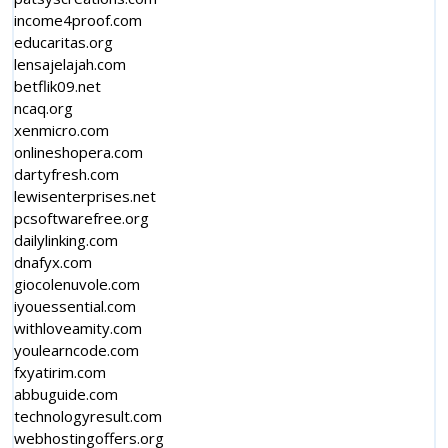
income4proof.com
educaritas.org
lensajelajah.com
betflik09.net
ncaq.org
xenmicro.com
onlineshopera.com
dartyfresh.com
lewisenterprises.net
pcsoftwarefree.org
dailylinking.com
dnafyx.com
giocolenuvole.com
iyouessential.com
withloveamity.com
youlearncode.com
fxyatirim.com
abbuguide.com
technologyresult.com
webhostingoffers.org