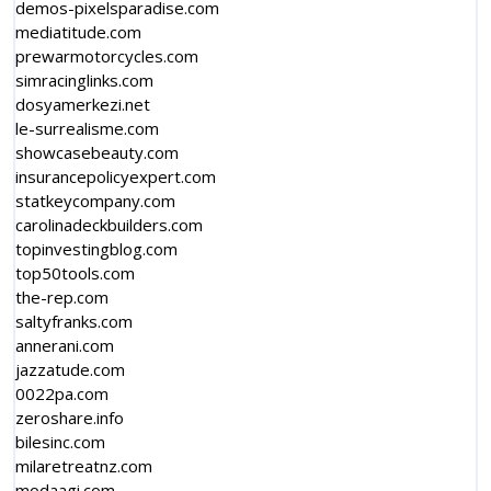
demos-pixelsparadise.com
mediatitude.com
prewarmotorcycles.com
simracinglinks.com
dosyamerkezi.net
le-surrealisme.com
showcasebeauty.com
insurancepolicyexpert.com
statkeycompany.com
carolinadeckbuilders.com
topinvestingblog.com
top50tools.com
the-rep.com
saltyfranks.com
annerani.com
jazzatude.com
0022pa.com
zeroshare.info
bilesinc.com
milaretreatnz.com
modaagi.com