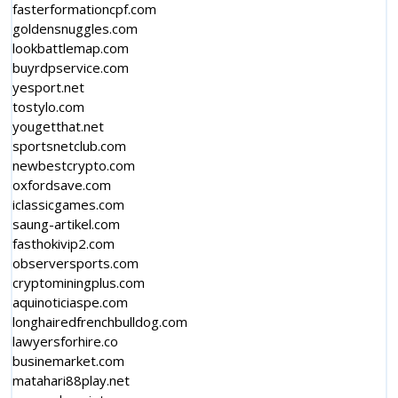
fasterformationcpf.com
goldensnuggles.com
lookbattlemap.com
buyrdpservice.com
yesport.net
tostylo.com
yougetthat.net
sportsnetclub.com
newbestcrypto.com
oxfordsave.com
iclassicgames.com
saung-artikel.com
fasthokivip2.com
observersports.com
cryptominingplus.com
aquinoticiaspe.com
longhairedfrenchbulldog.com
lawyersforhire.co
businemarket.com
matahari88play.net