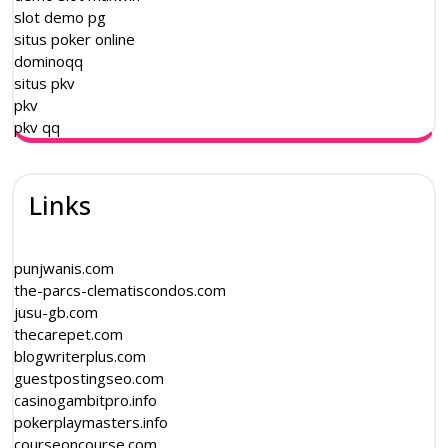
slot demo pg
situs poker online
dominoqq
situs pkv
pkv
pkv qq
Links
punjwanis.com
the-parcs-clematiscondos.com
jusu-gb.com
thecarepet.com
blogwriterplus.com
guestpostingseo.com
casinogambitpro.info
pokerplaymasters.info
courseoncourse.com