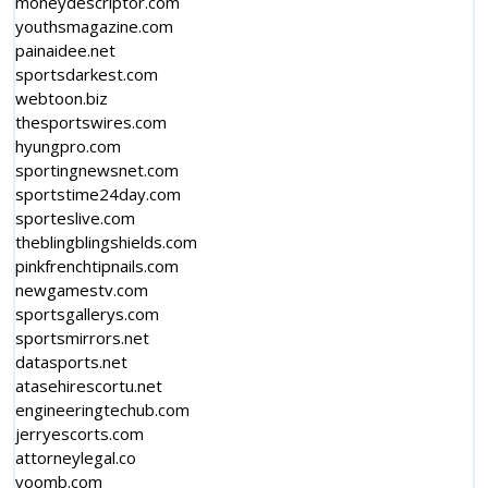
moneydescriptor.com
youthsmagazine.com
painaidee.net
sportsdarkest.com
webtoon.biz
thesportswires.com
hyungpro.com
sportingnewsnet.com
sportstime24day.com
sporteslive.com
theblingblingshields.com
pinkfrenchtipnails.com
newgamestv.com
sportsgallerys.com
sportsmirrors.net
datasports.net
atasehirescortu.net
engineeringtechub.com
jerryescorts.com
attorneylegal.co
voomb.com