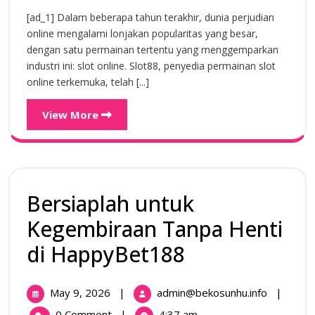
Online
Slot
[ad_1] Dalam beberapa tahun terakhir, dunia perjudian
Mengambil
Online
online mengalami lonjakan popularitas yang besar,
Mengambil
alih
dengan satu permainan tertentu yang menggemparkan
alih
industri ini: slot online. Slot88, penyedia permainan slot
Dunia
Dunia
online terkemuka, telah [...]
Perjudian
Perjudian
View
View More
More
Bersiaplah untuk
Kegembiraan Tanpa Henti
Bersiaplah
di HappyBet188
untuk
May
Bersiapla
May 9, 2026
|
admin@bekosunhu.info
|
Kegembiraan
9,
untuk
0 Comment
|
4:37 am