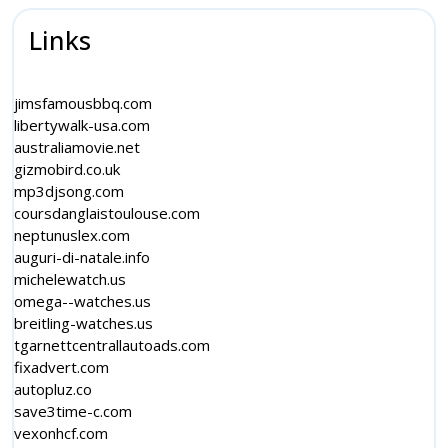
Links
jimsfamousbbq.com
libertywalk-usa.com
australiamovie.net
gizmobird.co.uk
mp3djsong.com
coursdanglaistoulouse.com
neptunuslex.com
auguri-di-natale.info
michelewatch.us
omega--watches.us
breitling-watches.us
tgarnettcentrallautoads.com
fixadvert.com
autopluz.co
save3time-c.com
vexonhcf.com