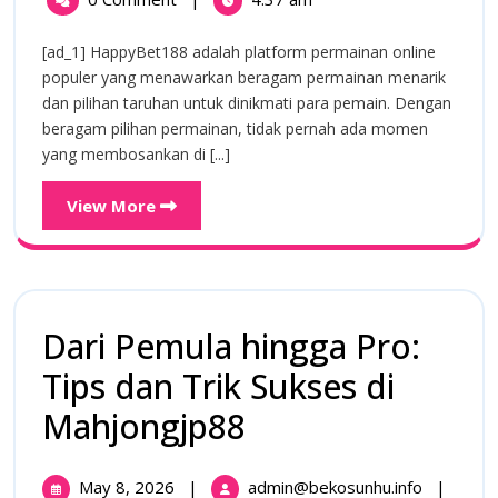
Tanpa
2026
Kegembi
Tanpa
Henti
[ad_1] HappyBet188 adalah platform permainan online
Henti
populer yang menawarkan beragam permainan menarik
di
di
dan pilihan taruhan untuk dinikmati para pemain. Dengan
HappyBe
beragam pilihan permainan, tidak pernah ada momen
HappyBet18
yang membosankan di [...]
View
View More
More
Dari Pemula hingga Pro:
Tips dan Trik Sukses di
Dari
Mahjongjp88
Pemula
May
Dari
May 8, 2026
|
admin@bekosunhu.info
|