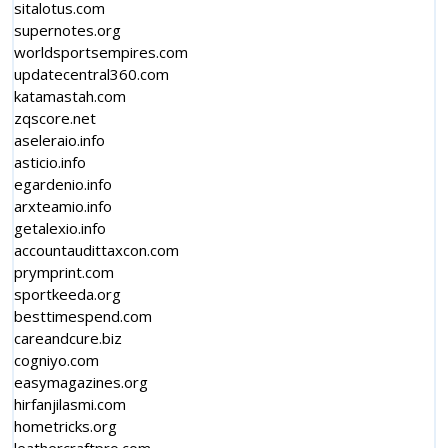
sitalotus.com
supernotes.org
worldsportsempires.com
updatecentral360.com
katamastah.com
zqscore.net
aseleraio.info
asticio.info
egardenio.info
arxteamio.info
getalexio.info
accountaudittaxcon.com
prymprint.com
sportkeeda.org
besttimespend.com
careandcure.biz
cogniyo.com
easymagazines.org
hirfanjilasmi.com
hometricks.org