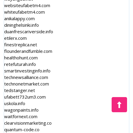
websiteufabetm4.com
whiteufabetm4.com
anikalappy.com
dininghelsinki.info
duanfrescariverside.info
etilerx.com
finestreplica.net
flounderandfumble.com
healthohunt.com
retefuturah.info
smartinvestinginfo.info
technewsalliance.com
technonetmarket.com
tedstanger.net
ufabett732um3.com
Bac
uskola.info
wagonpaints.info
to
waitfornext.com
Top
clearvisionmarketing.co
quantum-code.co