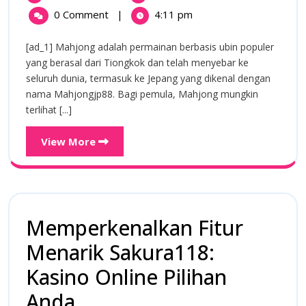
hingga
8,
Pemula
0 Comment
|
4:11 pm
Pro:
2026
hingga
Pro:
Tips
[ad_1] Mahjong adalah permainan berbasis ubin populer
Tips
yang berasal dari Tiongkok dan telah menyebar ke
dan
dan
seluruh dunia, termasuk ke Jepang yang dikenal dengan
Trik
nama Mahjongjp88. Bagi pemula, Mahjong mungkin
Trik
Sukses
terlihat [...]
di
Sukses
Mahjong
View
View More
di
More
Mahjongjp88
Memperkenalkan Fitur
Menarik Sakura118:
Kasino Online Pilihan
Memperkenalkan
Anda