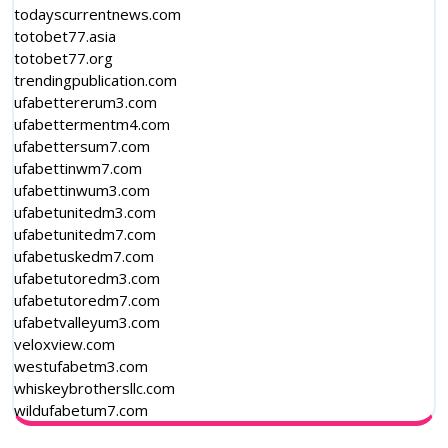
todayscurrentnews.com
totobet77.asia
totobet77.org
trendingpublication.com
ufabettererum3.com
ufabettermentm4.com
ufabettersum7.com
ufabettinwm7.com
ufabettinwum3.com
ufabetunitedm3.com
ufabetunitedm7.com
ufabetuskedm7.com
ufabetutoredm3.com
ufabetutoredm7.com
ufabetvalleyum3.com
veloxview.com
westufabetm3.com
whiskeybrothersllc.com
wildufabetum7.com