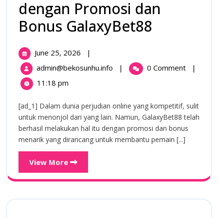
dengan Promosi dan
Bebaskan
Bonus GalaxyBet88
Potensi
June
June 25, 2026
|
Kemenan
25,
Bebaskan
admin@bekosunhu.info
|
0 Comment
|
Anda
2026
Potensi
11:18 pm
Kemenangan
dengan
Anda
[ad_1] Dalam dunia perjudian online yang kompetitif, sulit
Promosi
dengan
untuk menonjol dari yang lain. Namun, GalaxyBet88 telah
Promosi
dan
berhasil melakukan hal itu dengan promosi dan bonus
dan
menarik yang dirancang untuk membantu pemain [...]
Bonus
Bonus
GalaxyBet88
GalaxyBe
View
View More
More