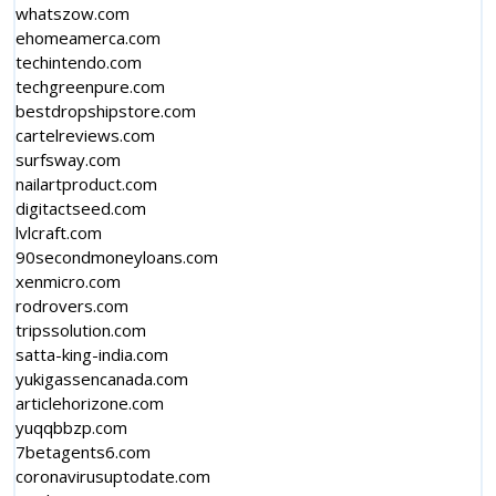
whatszow.com
ehomeamerca.com
techintendo.com
techgreenpure.com
bestdropshipstore.com
cartelreviews.com
surfsway.com
nailartproduct.com
digitactseed.com
lvlcraft.com
90secondmoneyloans.com
xenmicro.com
rodrovers.com
tripssolution.com
satta-king-india.com
yukigassencanada.com
articlehorizone.com
yuqqbbzp.com
7betagents6.com
coronavirusuptodate.com