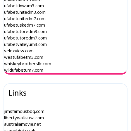
ufabettinwum3.com
ufabetunitedm3.com
ufabetunitedm7.com
ufabetuskedm7.com
ufabetutoredm3.com
ufabetutoredm7.com
ufabetvalleyum3.com
veloxview.com
westufabetm3.com
whiskeybrothersllc.com
wildufabetum7.com
Links
jimsfamousbbq.com
libertywalk-usa.com
australiamovie.net
gizmobird.co.uk