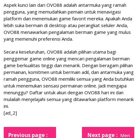
Aspek kunci lain dari OVO88 adalah antarmuka yang ramah
pengguna, yang memudahkan pemain untuk menavigasi
platform dan menemukan game favorit mereka. Apakah Anda
lebih suka bermain di desktop atau perangkat seluler Anda,
OVO88 menawarkan pengalaman bermain game yang mulus
yang memenuhi preferensi Anda.
Secara keseluruhan, OVO88 adalah pilihan utama bagi
penggemar game online yang mencari pengalaman bermain
game berkualitas tinggi dan menarik. Dengan beragam pilihan
permainan, komitmen untuk bermain adil, dan antarmuka yang
ramah pengguna, OVO88 memiliki semua yang Anda butuhkan
untuk menemukan sensasi permainan online. Jadi mengapa
menunggu? Daftar untuk akun dengan OVO88 hari ini dan
mulailah menjelajahi semua yang ditawarkan platform menarik
ini.
[ad_2]
Post
navigation
Older
Newer
Previous page
Next page
Men