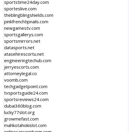
sportstime24day.com
sporteslive.com
theblingblingshields.com
pinkfrenchtipnails.com
newgamestv.com
sportsgallerys.com
sportsmirrors.net
datasports.net
atasehirescortu.net
engineeringtechub.com
jerryescorts.com
attorneylegal.co
voomb.com
techgadgetpoint.com
tvsportsguide24.com
sportsreviews24.com
dubai360blog.com
lucky77slot.org
growmefast.com
mahkotahokislot.com
onlinecancerpharm.com