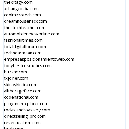
thekrtagy.com
xchangeindia.com
coolmicrotech.com
dreamhousehack.com
the-techteacher.com
automobilenews-online.com
fashionalltimes.com
totaldigitalforum.com
technoarmaan.com
empresasposicionamientoweb.com
tonybestcosmetics.com
buzznc.com
fxjoiner.com
skinbykindra.com
alltherageface.com
codenational.com
progameexplorer.com
rockislandroastery.com
directselling-pro.com
revenuealarm.com
lurab.com