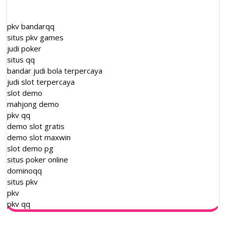
pkv bandarqq
situs pkv games
judi poker
situs qq
bandar judi bola terpercaya
judi slot terpercaya
slot demo
mahjong demo
pkv qq
demo slot gratis
demo slot maxwin
slot demo pg
situs poker online
dominoqq
situs pkv
pkv
pkv qq