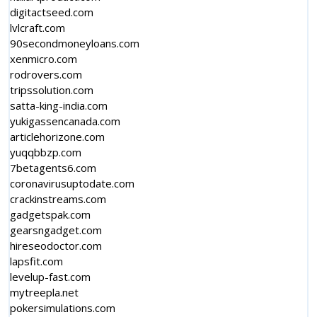
digitactseed.com
lvlcraft.com
90secondmoneyloans.com
xenmicro.com
rodrovers.com
tripssolution.com
satta-king-india.com
yukigassencanada.com
articlehorizone.com
yuqqbbzp.com
7betagents6.com
coronavirusuptodate.com
crackinstreams.com
gadgetspak.com
gearsngadget.com
hireseodoctor.com
lapsfit.com
levelup-fast.com
mytreepla.net
pokersimulations.com