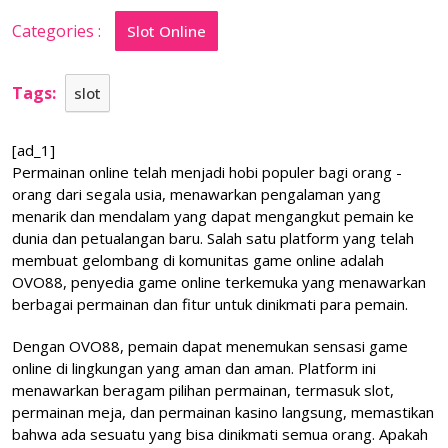
dengan
OVO88
Categories :
Slot Online
Tags:
slot
[ad_1]
Permainan online telah menjadi hobi populer bagi orang -
orang dari segala usia, menawarkan pengalaman yang
menarik dan mendalam yang dapat mengangkut pemain ke
dunia dan petualangan baru. Salah satu platform yang telah
membuat gelombang di komunitas game online adalah
OVO88, penyedia game online terkemuka yang menawarkan
berbagai permainan dan fitur untuk dinikmati para pemain.
Dengan OVO88, pemain dapat menemukan sensasi game
online di lingkungan yang aman dan aman. Platform ini
menawarkan beragam pilihan permainan, termasuk slot,
permainan meja, dan permainan kasino langsung, memastikan
bahwa ada sesuatu yang bisa dinikmati semua orang. Apakah