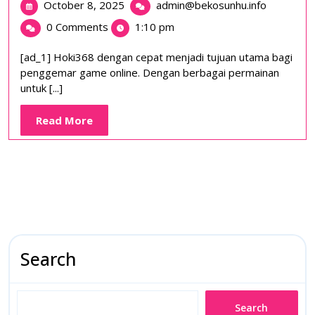
October
Hoki368:
October 8, 2025
admin@bekosunhu.info
8,
Tujuan
0 Comments
1:10 pm
2025
akhir
bagi
[ad_1] Hoki368 dengan cepat menjadi tujuan utama bagi
penggem
penggemar game online. Dengan berbagai permainan
game
untuk [...]
online
Read
Read More
More
Search
Search