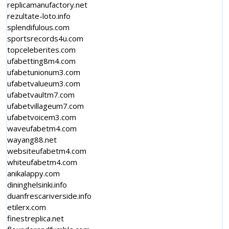
replicamanufactory.net
rezultate-loto.info
splendifulous.com
sportsrecords4u.com
topceleberites.com
ufabetting8m4.com
ufabetunionum3.com
ufabetvalueum3.com
ufabetvaultm7.com
ufabetvillageum7.com
ufabetvoicem3.com
waveufabetm4.com
wayang88.net
websiteufabetm4.com
whiteufabetm4.com
anikalappy.com
dininghelsinki.info
duanfrescariverside.info
etilerx.com
finestreplica.net