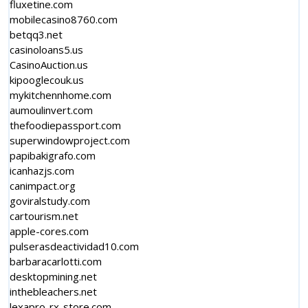
fluxetine.com
mobilecasino8760.com
betqq3.net
casinoloans5.us
CasinoAuction.us
kipooglecouk.us
mykitchennhome.com
aumoulinvert.com
thefoodiepassport.com
superwindowproject.com
papibakigrafo.com
icanhazjs.com
canimpact.org
goviralstudy.com
cartourism.net
apple-cores.com
pulserasdeactividad10.com
barbaracarlotti.com
desktopmining.net
inthebleachers.net
lexapro-rx-store.com