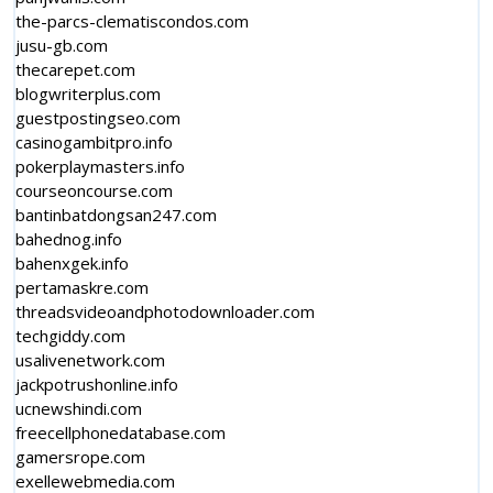
the-parcs-clematiscondos.com
jusu-gb.com
thecarepet.com
blogwriterplus.com
guestpostingseo.com
casinogambitpro.info
pokerplaymasters.info
courseoncourse.com
bantinbatdongsan247.com
bahednog.info
bahenxgek.info
pertamaskre.com
threadsvideoandphotodownloader.com
techgiddy.com
usalivenetwork.com
jackpotrushonline.info
ucnewshindi.com
freecellphonedatabase.com
gamersrope.com
exellewebmedia.com