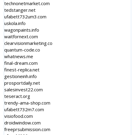
technonetmarket.com
tedstanger.net
ufabett732um3.com
uskola.info
wagonpaints.info
waitfornext.com
clearvisionmarketing.co
quantum-code.co
whatnews.me
final-dream.com
finest-replica.net
gestioneinh.info
prosportdaily.net
salesinvest22.com
teseract.org
trendy-ama-shop.com
ufabett732m7.com
visiofood.com
droidwindow.com
freeprsubmission.com