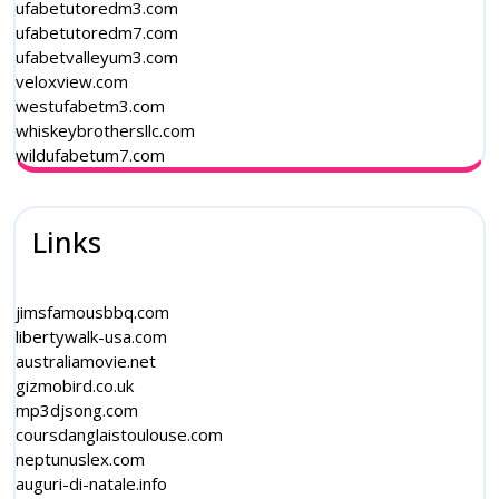
ufabetutoredm3.com
ufabetutoredm7.com
ufabetvalleyum3.com
veloxview.com
westufabetm3.com
whiskeybrothersllc.com
wildufabetum7.com
Links
jimsfamousbbq.com
libertywalk-usa.com
australiamovie.net
gizmobird.co.uk
mp3djsong.com
coursdanglaistoulouse.com
neptunuslex.com
auguri-di-natale.info