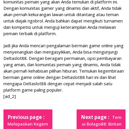
komunitas pemain yang akan Anda temukan di platform ini.
Dengan komunitas gamer yang dinamis dan aktif, Anda tidak
akan pernah kekurangan lawan untuk ditantang atau teman
untuk diajak ngobrol. Anda bahkan dapat mengikuti turnamen
dan kompetisi untuk menguji keterampilan Anda melawan
pemain terbaik di platform.
Jadi jika Anda mencari pengalaman bermain game online yang
menyenangkan dan mengasyikkan, Anda bisa mengunjungi
Deltaslot88. Dengan beragam permainan, opsi pembayaran
yang aman, dan komunitas pemain yang dinamis, Anda tidak
akan pernah kehabisan pilihan hiburan. Temukan kegembiraan
bermain game online dengan Deltaslot88 hari ini dan lihat
mengapa Deltaslot88 dengan cepat menjadi salah satu
platform game paling populer.
[ad_2]
Post
navigation
Older
Newer
Previous page
Next page
Tem
Posts
Posts
Melepaskan Kegem
ui Bolago88: Bintan