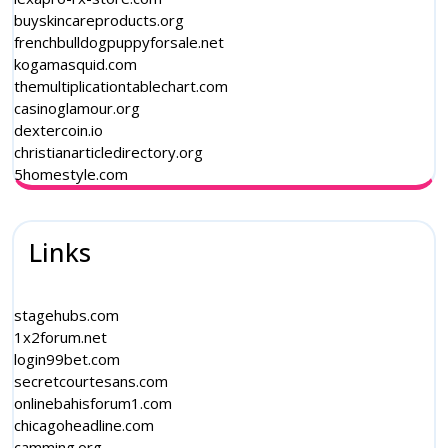
buyskincareproducts.org
frenchbulldogpuppyforsale.net
kogamasquid.com
themultiplicationtablechart.com
casinoglamour.org
dextercoin.io
christianarticledirectory.org
5homestyle.com
Links
stagehubs.com
1x2forum.net
login99bet.com
secretcourtesans.com
onlinebahisforum1.com
chicagoheadline.com
camming.org