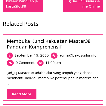
biraan: Panduan Ja
g Baru di Dunia Ga
kartaSlot88
me Online
Related Posts
Membuka Kunci Kekuatan Master38:
Panduan Komprehensif
September
Memb
September 19, 2025
admin@bekosunhu.info
19,
Kunci
0 Comments
11:00 pm
2025
Kekua
Maste
[ad_1] Master38 adalah alat yang ampuh yang dapat
Pand
membantu individu membuka potensi penuh mereka dan
Kompr
[...]
Read
Read More
More