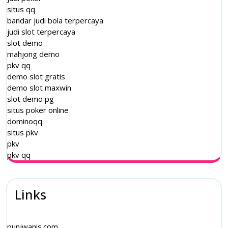
situs qq
bandar judi bola terpercaya
judi slot terpercaya
slot demo
mahjong demo
pkv qq
demo slot gratis
demo slot maxwin
slot demo pg
situs poker online
dominoqq
situs pkv
pkv
pkv qq
Links
punjwanis.com