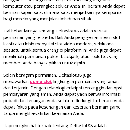
komputer atau perangkat seluler Anda. Ini berarti Anda dapat
bermain kapan saja, di mana saja, menjadikannya sempurna
bagi mereka yang menjalani kehidupan sibuk.
Hal hebat lainnya tentang Deltaslot88 adalah variasi
permainan yang tersedia. Baik Anda penggemar mesin slot
klasik atau lebih menyukai slot video modern, selalu ada
sesuatu untuk semua orang di platform ini. Anda juga dapat
menikmati permainan poker, blackjack, atau roulette, yang
memberi Anda banyak pilihan untuk dipilih.
Selain beragam permainan, Deltaslot88 juga
menawarkan
demo slot
lingkungan permainan yang aman
dan terjamin. Dengan teknologi enkripsi tercanggih dan opsi
pembayaran yang aman, Anda dapat yakin bahwa informasi
pribadi dan keuangan Anda selalu terlindungi. Ini berarti Anda
dapat fokus pada kesenangan dan keseruan bermain game
tanpa mengkhawatirkan keamanan Anda.
Tapi mungkin hal terbaik tentang Deltaslot88 adalah