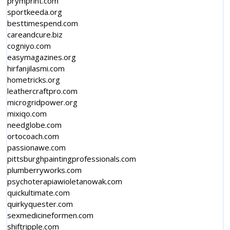
prymprint.com
sportkeeda.org
besttimespend.com
careandcure.biz
cogniyo.com
easymagazines.org
hirfanjilasmi.com
hometricks.org
leathercraftpro.com
microgridpower.org
mixiqo.com
needglobe.com
ortocoach.com
passionawe.com
pittsburghpaintingprofessionals.com
plumberryworks.com
psychoterapiawioletanowak.com
quickultimate.com
quirkyquester.com
sexmedicineformen.com
shiftripple.com