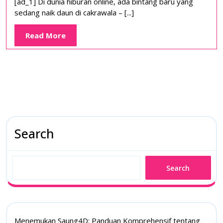
[ad_1] Di dunia hiburan online, ada bintang baru yang
Meningk
sedang naik daun di cakrawala – [...]
dalam
Hiburan
Read
Read More
Online
More
Search
Search
Menemukan Saung4D: Panduan Komprehensif tentang