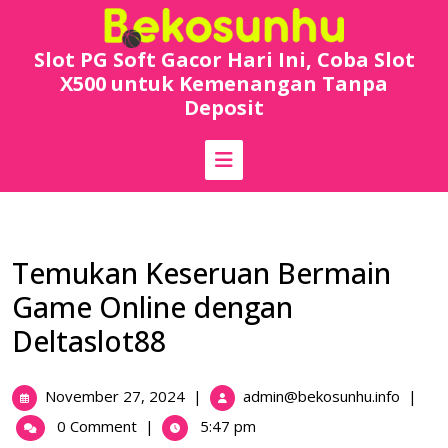
Skip
to
content
Slot PG Soft Gacor Hari Ini, Coba Slot
X500 untuk Kemenangan Tanpa
Deposit
Temukan Keseruan Bermain
Game Online dengan
Deltaslot88
November
Temuk
November 27, 2024
|
admin@bekosunhu.info
|
27,
Keser
0 Comment
|
5:47 pm
2024
Bermai