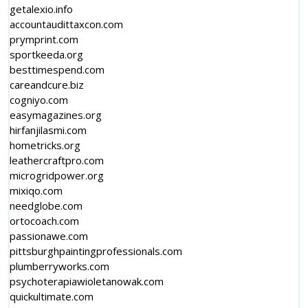
getalexio.info
accountaudittaxcon.com
prymprint.com
sportkeeda.org
besttimespend.com
careandcure.biz
cogniyo.com
easymagazines.org
hirfanjilasmi.com
hometricks.org
leathercraftpro.com
microgridpower.org
mixiqo.com
needglobe.com
ortocoach.com
passionawe.com
pittsburghpaintingprofessionals.com
plumberryworks.com
psychoterapiawioletanowak.com
quickultimate.com