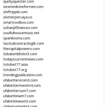
quirkyquester.com
sexmedicineformen.com
shiftripple.com
slotterpercaya.co
smartcoolbox.com
sohanjitfinances.com
soulfulhousemusic.net
sparklooms.com
tacticalcontractingllc.com
thecapitalpowers.com
tobabet88slot3.com
todayscurrentnews.com
totobet77.asia
totobet77.org
trendingpublication.com
ufabettererum3.com
ufabettermentm4.com
ufabettersum7.com
ufabettinwm7.com
ufabettinwum3.com
ufabetunitedm3.com