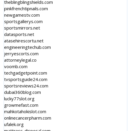
theblingblingshields.com
pinkfrenchtipnails.com
newgamestv.com
sportsgallerys.com
sportsmirrors.net
datasports.net
atasehirescortu.net
engineeringtechub.com
jerryescorts.com
attorneylegal.co
voomb.com
techgadgetpoint.com
tvsportsguide24.com
sportsreviews24.com
dubai360blog.com
lucky77slot.org
growmefast.com
mahkotahokislot.com
onlinecancerpharm.com
ufalek.org
mattress-disposal.com