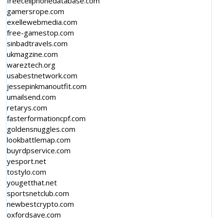
freecellphonedatabase.com
gamersrope.com
exellewebmedia.com
free-gamestop.com
sinbadtravels.com
ukmagzine.com
wareztech.org
usabestnetwork.com
jessepinkmanoutfit.com
umailsend.com
retarys.com
fasterformationcpf.com
goldensnuggles.com
lookbattlemap.com
buyrdpservice.com
yesport.net
tostylo.com
yougetthat.net
sportsnetclub.com
newbestcrypto.com
oxfordsave.com