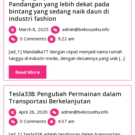
Pandangan yang lebih dekat pada
di
bintang yang sedang naik daun di
Slot
Gacor
industri fashion
March
Mengungka
March 8, 2025
admin@bekosunhu.info
8,
keindahan
0 Comments
9:22 am
2025
Mandalika77
Pandangan
[ad_1] Mandalika77 dengan cepat menjadi nama rumah
yang
tangga di industri mode, dengan desainnya yang unik [...]
lebih
dekat
Read
Read More
pada
More
bintang
yang
Tesla338: Pengubah Permainan dalam
sedang
Transportasi Berkelanjutan
naik
daun
April
Tesla338:
April 26, 2026
admin@bekosunhu.info
di
26,
Pengubah
industri
0 Comments
4:37 am
2026
Permainan
fashion
dalam
[ad_1] Tesla338 adalah terobosan dalam transportasi