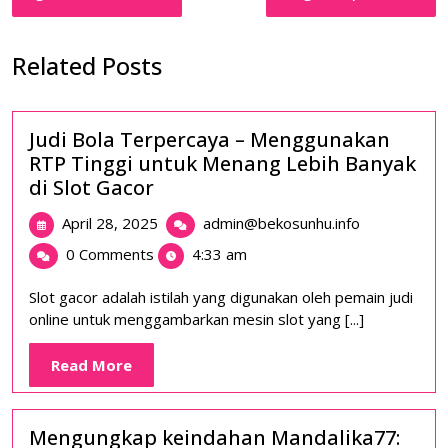
Related Posts
Judi Bola Terpercaya – Menggunakan
RTP Tinggi untuk Menang Lebih Banyak
di Slot Gacor
April
Judi
April 28, 2025
admin@bekosunhu.info
28,
Bola
0 Comments
4:33 am
2025
Terpercaya
–
Slot gacor adalah istilah yang digunakan oleh pemain judi
Menggunaka
online untuk menggambarkan mesin slot yang [...]
RTP
Tinggi
Read
Read More
untuk
More
Menang
Lebih
Mengungkap keindahan Mandalika77:
Banyak