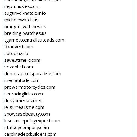
neptunuslex.com
auguri-di-natale.info
michelewatch.us
omega--watches.us
breitling-watches.us
tgarnettcentrallautoads.com
fixadvert.com
autopluz.co
save3time-c.com
vexonhcf.com
demos-pixelsparadise.com
mediatitude.com
prewarmotorcycles.com
simracinglinks.com
dosyamerkezi.net
le-surrealisme.com
showcasebeauty.com
insurancepolicyexpert.com
statkeycompany.com
carolinadeckbuilders.com