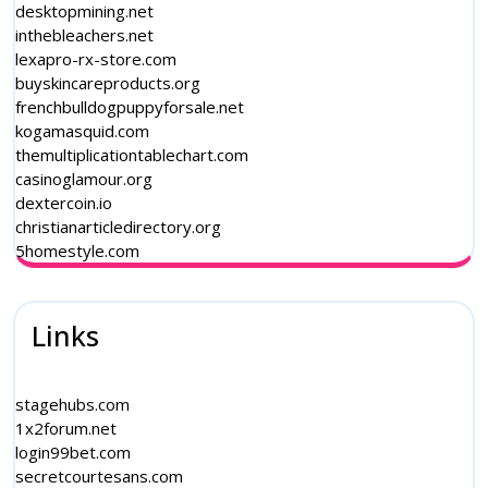
desktopmining.net
inthebleachers.net
lexapro-rx-store.com
buyskincareproducts.org
frenchbulldogpuppyforsale.net
kogamasquid.com
themultiplicationtablechart.com
casinoglamour.org
dextercoin.io
christianarticledirectory.org
5homestyle.com
Links
stagehubs.com
1x2forum.net
login99bet.com
secretcourtesans.com