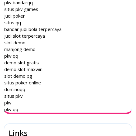
pkv bandarqq
situs pkv games
judi poker
situs qq
bandar judi bola terpercaya
judi slot terpercaya
slot demo
mahjong demo
pkv qq
demo slot gratis
demo slot maxwin
slot demo pg
situs poker online
dominoqq
situs pkv
pkv
pkv qq
Links