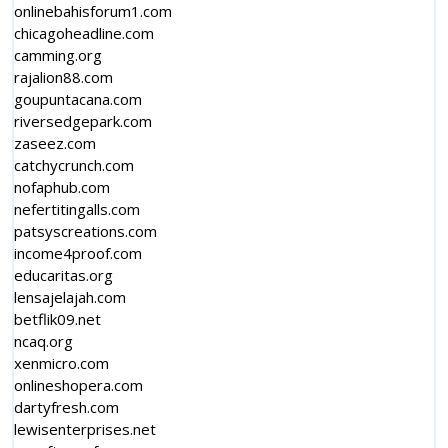
onlinebahisforum1.com
chicagoheadline.com
camming.org
rajalion88.com
goupuntacana.com
riversedgepark.com
zaseez.com
catchycrunch.com
nofaphub.com
nefertitingalls.com
patsyscreations.com
income4proof.com
educaritas.org
lensajelajah.com
betflik09.net
ncaq.org
xenmicro.com
onlineshopera.com
dartyfresh.com
lewisenterprises.net