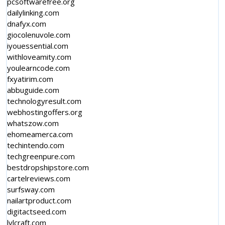
pcsoftwarefree.org
dailylinking.com
dnafyx.com
giocolenuvole.com
iyouessential.com
withloveamity.com
youlearncode.com
fxyatirim.com
abbuguide.com
technologyresult.com
webhostingoffers.org
whatszow.com
ehomeamerca.com
techintendo.com
techgreenpure.com
bestdropshipstore.com
cartelreviews.com
surfsway.com
nailartproduct.com
digitactseed.com
lvlcraft.com