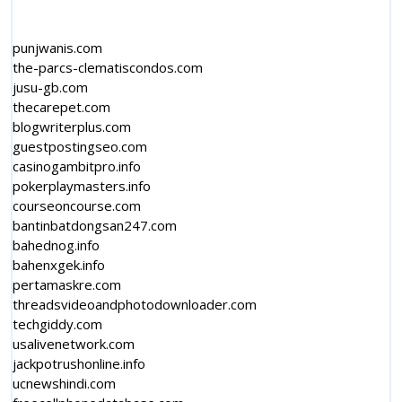
punjwanis.com
the-parcs-clematiscondos.com
jusu-gb.com
thecarepet.com
blogwriterplus.com
guestpostingseo.com
casinogambitpro.info
pokerplaymasters.info
courseoncourse.com
bantinbatdongsan247.com
bahednog.info
bahenxgek.info
pertamaskre.com
threadsvideoandphotodownloader.com
techgiddy.com
usalivenetwork.com
jackpotrushonline.info
ucnewshindi.com