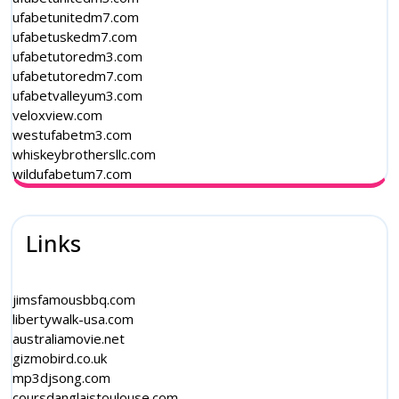
ufabetunitedm7.com
ufabetuskedm7.com
ufabetutoredm3.com
ufabetutoredm7.com
ufabetvalleyum3.com
veloxview.com
westufabetm3.com
whiskeybrothersllc.com
wildufabetum7.com
Links
jimsfamousbbq.com
libertywalk-usa.com
australiamovie.net
gizmobird.co.uk
mp3djsong.com
coursdanglaistoulouse.com