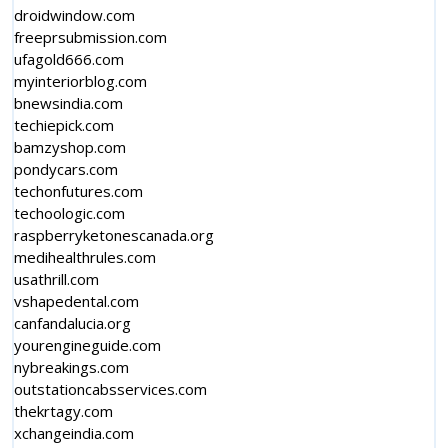
droidwindow.com
freeprsubmission.com
ufagold666.com
myinteriorblog.com
bnewsindia.com
techiepick.com
bamzyshop.com
pondycars.com
techonfutures.com
techoologic.com
raspberryketonescanada.org
medihealthrules.com
usathrill.com
vshapedental.com
canfandalucia.org
yourengineguide.com
nybreakings.com
outstationcabsservices.com
thekrtagy.com
xchangeindia.com