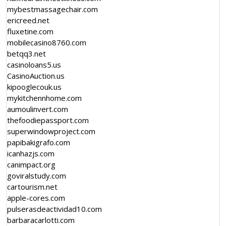
mybestmassagechair.com
ericreed.net
fluxetine.com
mobilecasino8760.com
betqq3.net
casinoloans5.us
CasinoAuction.us
kipooglecouk.us
mykitchennhome.com
aumoulinvert.com
thefoodiepassport.com
superwindowproject.com
papibakigrafo.com
icanhazjs.com
canimpact.org
goviralstudy.com
cartourism.net
apple-cores.com
pulserasdeactividad10.com
barbaracarlotti.com