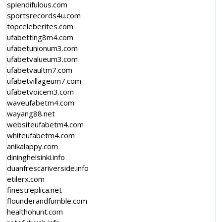
splendifulous.com
sportsrecords4u.com
topceleberites.com
ufabetting8m4.com
ufabetunionum3.com
ufabetvalueum3.com
ufabetvaultm7.com
ufabetvillageum7.com
ufabetvoicem3.com
waveufabetm4.com
wayang88.net
websiteufabetm4.com
whiteufabetm4.com
anikalappy.com
dininghelsinki.info
duanfrescariverside.info
etilerx.com
finestreplica.net
flounderandfumble.com
healthohunt.com