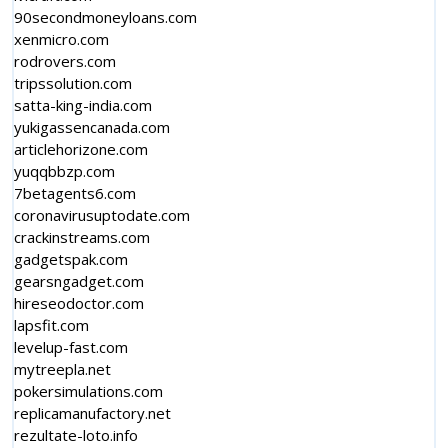
90secondmoneyloans.com
xenmicro.com
rodrovers.com
tripssolution.com
satta-king-india.com
yukigassencanada.com
articlehorizone.com
yuqqbbzp.com
7betagents6.com
coronavirusuptodate.com
crackinstreams.com
gadgetspak.com
gearsngadget.com
hireseodoctor.com
lapsfit.com
levelup-fast.com
mytreepla.net
pokersimulations.com
replicamanufactory.net
rezultate-loto.info