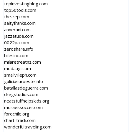
topinvestingblog.com
top50tools.com
the-rep.com
saltyfranks.com
annerani.com
jazzatude.com
0022pa.com
zeroshare.info
bilesinc.com
milaretreatnz.com
modaagi.com
smallvilleph.com
galiciasuroeste.info
batallasdeguerra.com
dregstudios.com
neatstuffhelpskids.org
moraessoccer.com
forochile.org
chart-track.com
wonderfultraveling.com