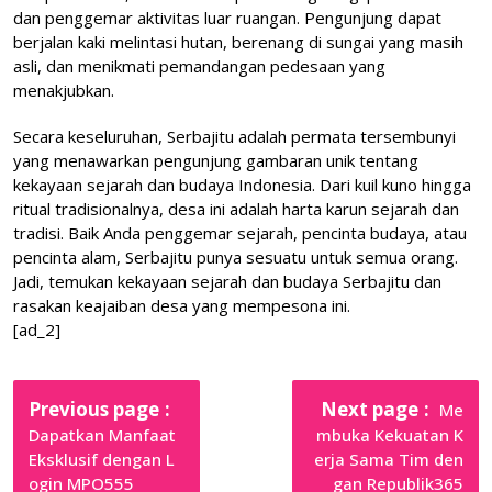
dan penggemar aktivitas luar ruangan. Pengunjung dapat
berjalan kaki melintasi hutan, berenang di sungai yang masih
asli, dan menikmati pemandangan pedesaan yang
menakjubkan.
Secara keseluruhan, Serbajitu adalah permata tersembunyi
yang menawarkan pengunjung gambaran unik tentang
kekayaan sejarah dan budaya Indonesia. Dari kuil kuno hingga
ritual tradisionalnya, desa ini adalah harta karun sejarah dan
tradisi. Baik Anda penggemar sejarah, pencinta budaya, atau
pencinta alam, Serbajitu punya sesuatu untuk semua orang.
Jadi, temukan kekayaan sejarah dan budaya Serbajitu dan
rasakan keajaiban desa yang mempesona ini.
[ad_2]
Post
navigation
Older
Newer
Previous page
Next page
Me
Posts
Posts
Dapatkan Manfaat
mbuka Kekuatan K
Eksklusif dengan L
erja Sama Tim den
ogin MPO555
gan Republik365