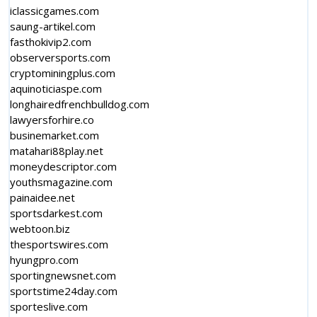
iclassicgames.com
saung-artikel.com
fasthokivip2.com
observersports.com
cryptominingplus.com
aquinoticiaspe.com
longhairedfrenchbulldog.com
lawyersforhire.co
businemarket.com
matahari88play.net
moneydescriptor.com
youthsmagazine.com
painaidee.net
sportsdarkest.com
webtoon.biz
thesportswires.com
hyungpro.com
sportingnewsnet.com
sportstime24day.com
sporteslive.com