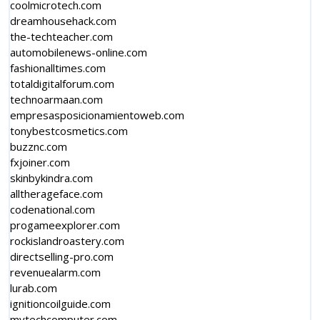
coolmicrotech.com
dreamhousehack.com
the-techteacher.com
automobilenews-online.com
fashionalltimes.com
totaldigitalforum.com
technoarmaan.com
empresasposicionamientoweb.com
tonybestcosmetics.com
buzznc.com
fxjoiner.com
skinbykindra.com
alltherageface.com
codenational.com
progameexplorer.com
rockislandroastery.com
directselling-pro.com
revenuealarm.com
lurab.com
ignitioncoilguide.com
mytechcomputer.com