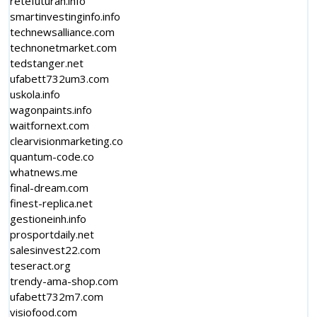
retefuturah.info
smartinvestinginfo.info
technewsalliance.com
technonetmarket.com
tedstanger.net
ufabett732um3.com
uskola.info
wagonpaints.info
waitfornext.com
clearvisionmarketing.co
quantum-code.co
whatnews.me
final-dream.com
finest-replica.net
gestioneinh.info
prosportdaily.net
salesinvest22.com
teseract.org
trendy-ama-shop.com
ufabett732m7.com
visiofood.com