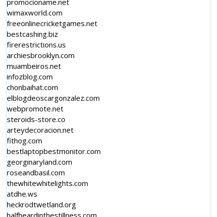
promocioname.net
wimaxworld.com
freeonlinecricketgames.net
bestcashing.biz
firerestrictions.us
archiesbrooklyn.com
muambeiros.net
infozblog.com
chonbaihat.com
elblogdeoscargonzalez.com
webpromote.net
steroids-store.co
arteydecoracion.net
fithog.com
bestlaptopbestmonitor.com
georginaryland.com
roseandbasil.com
thewhitewhitelights.com
atdhe.ws
heckrodtwetland.org
halfheardinthestillness.com