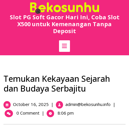
Skip
to
content
Slot PG Soft Gacor Hari Ini, Coba Slot
X500 untuk Kemenangan Tanpa
Deposit
Temukan Kekayaan Sejarah
dan Budaya Serbajitu
October
Temukan
October 16, 2025
|
admin@bekosunhu.info
|
16,
Kekayaa
0 Comment
|
8:06 pm
2025
Sejarah
dan