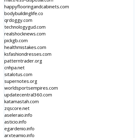
happyflooringandcabinets.com
bodybuildinglife.co
qrdoggy.com
technologygud.com
realshocknews.com
pickgb.com
healthmistakes.com
ksfashiondresses.com
patterntrader.org
cnhpa.net
sitalotus.com
supernotes.org
worldsportsempires.com
updatecentral360.com
katamastah.com
zqscore.net
aseleraio.info
asticio.info
egardenio.info
arxteamio.info