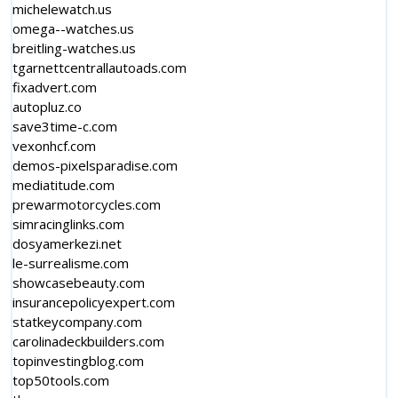
michelewatch.us
omega--watches.us
breitling-watches.us
tgarnettcentrallautoads.com
fixadvert.com
autopluz.co
save3time-c.com
vexonhcf.com
demos-pixelsparadise.com
mediatitude.com
prewarmotorcycles.com
simracinglinks.com
dosyamerkezi.net
le-surrealisme.com
showcasebeauty.com
insurancepolicyexpert.com
statkeycompany.com
carolinadeckbuilders.com
topinvestingblog.com
top50tools.com