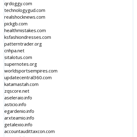
qrdoggy.com
technologygud.com
realshocknews.com
pickgb.com
healthmistakes.com
ksfashiondresses.com
patterntrader.org
cnhpa.net
sitalotus.com
supernotes.org
worldsportsempires.com
updatecentral360.com
katamastah.com
zqscore.net
aseleraio.info
asticio.info
egardenio.info
arxteamio.info
getalexio.info
accountaudittaxcon.com