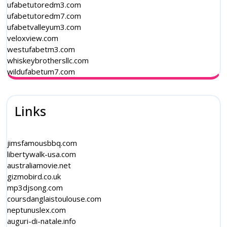
ufabetutoredm3.com
ufabetutoredm7.com
ufabetvalleyum3.com
veloxview.com
westufabetm3.com
whiskeybrothersllc.com
wildufabetum7.com
Links
jimsfamousbbq.com
libertywalk-usa.com
australiamovie.net
gizmobird.co.uk
mp3djsong.com
coursdanglaistoulouse.com
neptunuslex.com
auguri-di-natale.info