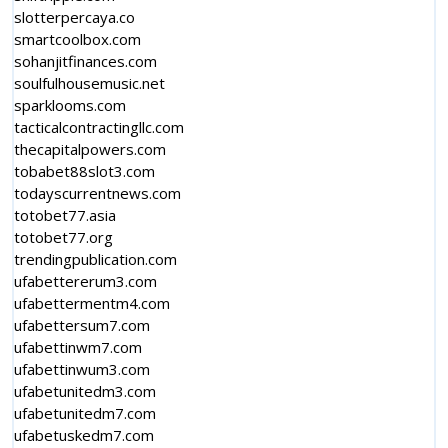
slotterpercaya.co
smartcoolbox.com
sohanjitfinances.com
soulfulhousemusic.net
sparklooms.com
tacticalcontractingllc.com
thecapitalpowers.com
tobabet88slot3.com
todayscurrentnews.com
totobet77.asia
totobet77.org
trendingpublication.com
ufabettererum3.com
ufabettermentm4.com
ufabettersum7.com
ufabettinwm7.com
ufabettinwum3.com
ufabetunitedm3.com
ufabetunitedm7.com
ufabetuskedm7.com