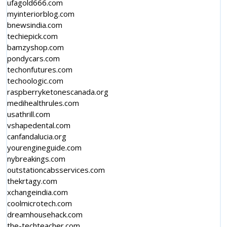
ufagold666.com
myinteriorblog.com
bnewsindia.com
techiepick.com
bamzyshop.com
pondycars.com
techonfutures.com
techoologic.com
raspberryketonescanada.org
medihealthrules.com
usathrill.com
vshapedental.com
canfandalucia.org
yourengineguide.com
nybreakings.com
outstationcabsservices.com
thekrtagy.com
xchangeindia.com
coolmicrotech.com
dreamhousehack.com
the-techteacher.com