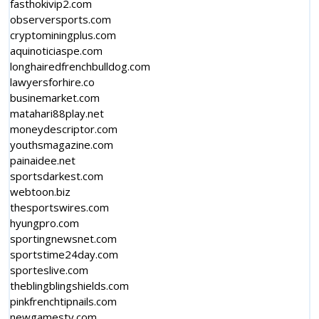
fasthokivip2.com
observersports.com
cryptominingplus.com
aquinoticiaspe.com
longhairedfrenchbulldog.com
lawyersforhire.co
businemarket.com
matahari88play.net
moneydescriptor.com
youthsmagazine.com
painaidee.net
sportsdarkest.com
webtoon.biz
thesportswires.com
hyungpro.com
sportingnewsnet.com
sportstime24day.com
sporteslive.com
theblingblingshields.com
pinkfrenchtipnails.com
newgamestv.com