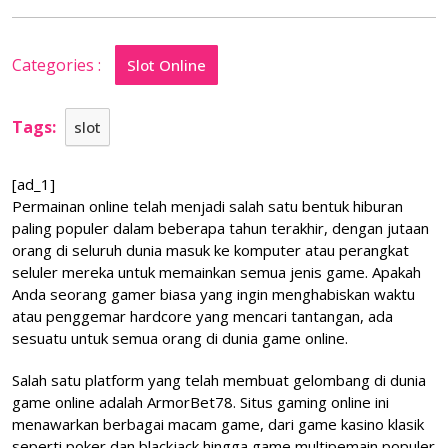
online
yang
menarik
Categories :
Slot Online
dengan
ArmorBet78
Tags:
slot
[ad_1]
Permainan online telah menjadi salah satu bentuk hiburan
paling populer dalam beberapa tahun terakhir, dengan jutaan
orang di seluruh dunia masuk ke komputer atau perangkat
seluler mereka untuk memainkan semua jenis game. Apakah
Anda seorang gamer biasa yang ingin menghabiskan waktu
atau penggemar hardcore yang mencari tantangan, ada
sesuatu untuk semua orang di dunia game online.
Salah satu platform yang telah membuat gelombang di dunia
game online adalah ArmorBet78. Situs gaming online ini
menawarkan berbagai macam game, dari game kasino klasik
seperti poker dan blackjack hingga game multipemain populer