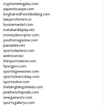
cryptominingplus.com
aquinoticiaspe.com
longhairedfrenchbulldog.com
lawyersforhire.co
businemarket.com
matahari88play.net
moneydescriptor.com
youthsmagazine.com
painaidee.net
sportsdarkest.com
webtoon.biz
thesportswires.com
hyungpro.com
sportingnewsnet.com
sportstime24day.com
sporteslive.com
theblingblingshields.com
pinkfrenchtipnails.com
newgamestv.com
sportsgallerys.com