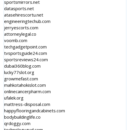
sportsmirrors.net
datasports.net
atasehirescortu.net
engineeringtechub.com
jerryescorts.com
attorneylegal.co
voomb.com
techgadgetpoint.com
tvsportsguide24.com
sportsreviews24.com
dubai360blog.com
lucky77slot.org
growmefast.com
mahkotahokislot.com
onlinecancerpharm.com
ufalek.org
mattress-disposal.com
happyflooringandcabinets.com
bodybuildinglife.co
qrdoggy.com
technologygud.com