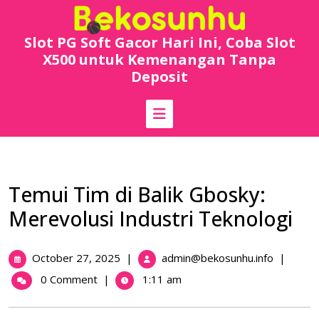
Skip
to
content
Slot PG Soft Gacor Hari Ini, Coba Slot
X500 untuk Kemenangan Tanpa
Deposit
Temui Tim di Balik Gbosky:
Merevolusi Industri Teknologi
October
Temui
October 27, 2025
|
admin@bekosunhu.info
|
27,
Tim
0 Comment
|
1:11 am
2025
di
Balik