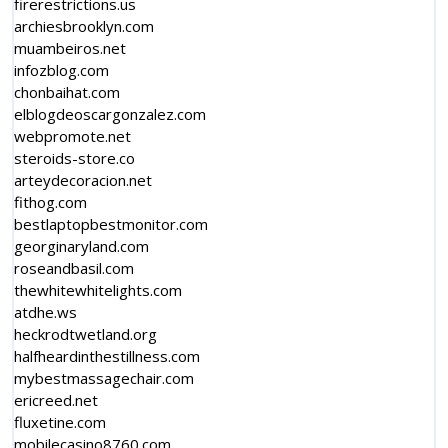
firerestrictions.us
archiesbrooklyn.com
muambeiros.net
infozblog.com
chonbaihat.com
elblogdeoscargonzalez.com
webpromote.net
steroids-store.co
arteydecoracion.net
fithog.com
bestlaptopbestmonitor.com
georginaryland.com
roseandbasil.com
thewhitewhitelights.com
atdhe.ws
heckrodtwetland.org
halfheardinthestillness.com
mybestmassagechair.com
ericreed.net
fluxetine.com
mobilecasino8760.com