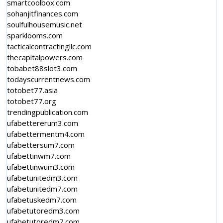
smartcoolbox.com
sohanjitfinances.com
soulfulhousemusic.net
sparklooms.com
tacticalcontractingllc.com
thecapitalpowers.com
tobabet88slot3.com
todayscurrentnews.com
totobet77.asia
totobet77.org
trendingpublication.com
ufabettererum3.com
ufabettermentm4.com
ufabettersum7.com
ufabettinwm7.com
ufabettinwum3.com
ufabetunitedm3.com
ufabetunitedm7.com
ufabetuskedm7.com
ufabetutoredm3.com
ufabetutoredm7.com