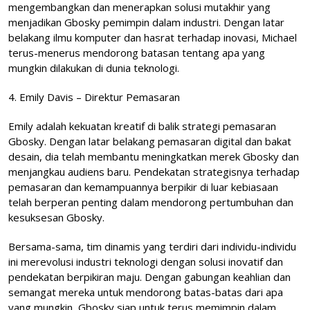
mengembangkan dan menerapkan solusi mutakhir yang
menjadikan Gbosky pemimpin dalam industri. Dengan latar
belakang ilmu komputer dan hasrat terhadap inovasi, Michael
terus-menerus mendorong batasan tentang apa yang
mungkin dilakukan di dunia teknologi.
4. Emily Davis – Direktur Pemasaran
Emily adalah kekuatan kreatif di balik strategi pemasaran
Gbosky. Dengan latar belakang pemasaran digital dan bakat
desain, dia telah membantu meningkatkan merek Gbosky dan
menjangkau audiens baru. Pendekatan strategisnya terhadap
pemasaran dan kemampuannya berpikir di luar kebiasaan
telah berperan penting dalam mendorong pertumbuhan dan
kesuksesan Gbosky.
Bersama-sama, tim dinamis yang terdiri dari individu-individu
ini merevolusi industri teknologi dengan solusi inovatif dan
pendekatan berpikiran maju. Dengan gabungan keahlian dan
semangat mereka untuk mendorong batas-batas dari apa
yang mungkin, Gbosky siap untuk terus memimpin dalam