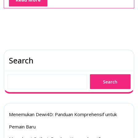
More
Search
Search
Menemukan Dewi4D: Panduan Komprehensif untuk
Pemain Baru