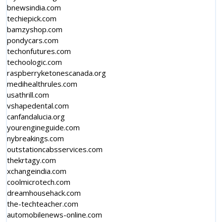
bnewsindia.com
techiepick.com
bamzyshop.com
pondycars.com
techonfutures.com
techoologic.com
raspberryketonescanada.org
medihealthrules.com
usathrill.com
vshapedental.com
canfandalucia.org
yourengineguide.com
nybreakings.com
outstationcabsservices.com
thekrtagy.com
xchangeindia.com
coolmicrotech.com
dreamhousehack.com
the-techteacher.com
automobilenews-online.com