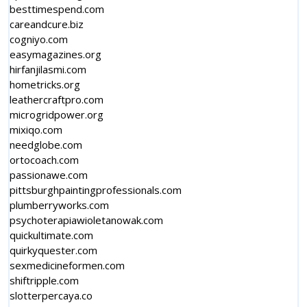
besttimespend.com
careandcure.biz
cogniyo.com
easymagazines.org
hirfanjilasmi.com
hometricks.org
leathercraftpro.com
microgridpower.org
mixiqo.com
needglobe.com
ortocoach.com
passionawe.com
pittsburghpaintingprofessionals.com
plumberryworks.com
psychoterapiawioletanowak.com
quickultimate.com
quirkyquester.com
sexmedicineformen.com
shiftripple.com
slotterpercaya.co