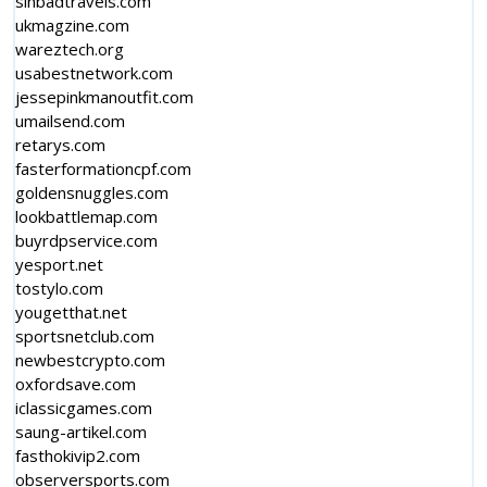
sinbadtravels.com
ukmagzine.com
wareztech.org
usabestnetwork.com
jessepinkmanoutfit.com
umailsend.com
retarys.com
fasterformationcpf.com
goldensnuggles.com
lookbattlemap.com
buyrdpservice.com
yesport.net
tostylo.com
yougetthat.net
sportsnetclub.com
newbestcrypto.com
oxfordsave.com
iclassicgames.com
saung-artikel.com
fasthokivip2.com
observersports.com