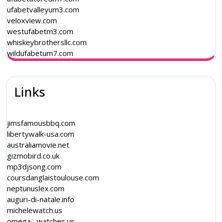
ufabetvalleyum3.com
veloxview.com
westufabetm3.com
whiskeybrothersllc.com
wildufabetum7.com
Links
jimsfamousbbq.com
libertywalk-usa.com
australiamovie.net
gizmobird.co.uk
mp3djsong.com
coursdanglaistoulouse.com
neptunuslex.com
auguri-di-natale.info
michelewatch.us
omega--watches.us