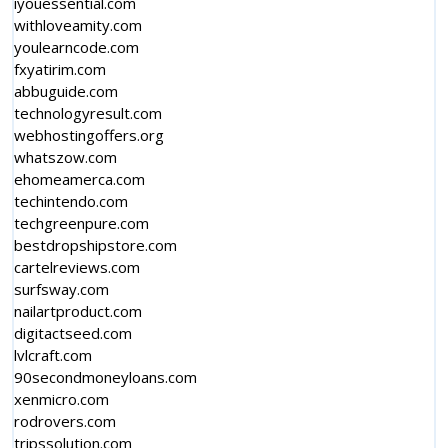
iyouessential.com
withloveamity.com
youlearncode.com
fxyatirim.com
abbuguide.com
technologyresult.com
webhostingoffers.org
whatszow.com
ehomeamerca.com
techintendo.com
techgreenpure.com
bestdropshipstore.com
cartelreviews.com
surfsway.com
nailartproduct.com
digitactseed.com
lvlcraft.com
90secondmoneyloans.com
xenmicro.com
rodrovers.com
tripssolution.com