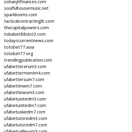
sohanjitfinances.com
soulfulhousemusic.net
sparklooms.com
tacticalcontractingllc.com
thecapitalpowers.com
tobabet88slot3.com
todayscurrentnews.com
totobet77.asia
totobet77.org
trendingpublication.com
ufabettererum3.com
ufabettermentm4.com
ufabettersum7.com
ufabettinwm7.com
ufabettinwum3.com
ufabetunitedm3.com
ufabetunitedm7.com
ufabetuskedm7.com
ufabetutoredm3.com
ufabetutoredm7.com
ufabetvalleyum3.com