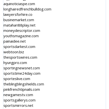
aquinoticiaspe.com
longhairedfrenchbulldog.com
lawyersforhire.co
businemarket.com
matahari88play.net
moneydescriptor.com
youthsmagazine.com
painaidee.net
sportsdarkest.com
webtoon.biz
thesportswires.com
hyungpro.com
sportingnewsnet.com
sportstime24day.com
sporteslive.com
theblingblingshields.com
pinkfrenchtipnails.com
newgamestv.com
sportsgallerys.com
sportsmirrors.net