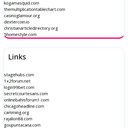
kogamasquid.com
themultiplicationtablechart.com
casinoglamour.org
dextercoin.io
christianarticledirectory.org
5homestyle.com
Links
stagehubs.com
1x2forum.net
login99bet.com
secretcourtesans.com
onlinebahisforum1.com
chicagoheadline.com
camming.org
rajalion88.com
goupuntacana.com