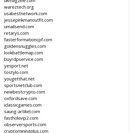
ukmagzine.com
wareztech.org
usabestnetwork.com
jessepinkmanoutfit.com
umailsend.com
retarys.com
fasterformationcpf.com
goldensnuggles.com
lookbattlemap.com
buyrdpservice.com
yesport.net
tostylo.com
yougetthat.net
sportsnetclub.com
newbestcrypto.com
oxfordsave.com
iclassicgames.com
saung-artikel.com
fasthokivip2.com
observersports.com
cryptominingplus.com