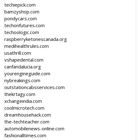
techiepick.com
bamzyshop.com
pondycars.com
techonfutures.com
techoologic.com
raspberryketonescanada.org
medihealthrules.com
usathrill.com
vshapedental.com
canfandalucia.org
yourengineguide.com
nybreakings.com
outstationcabsservices.com
thekrtagy.com
xchangeindia.com
coolmicrotech.com
dreamhousehack.com
the-techteacher.com
automobilenews-online.com
fashionalltimes.com