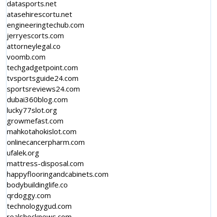
datasports.net
atasehirescortu.net
engineeringtechub.com
jerryescorts.com
attorneylegal.co
voomb.com
techgadgetpoint.com
tvsportsguide24.com
sportsreviews24.com
dubai360blog.com
lucky77slot.org
growmefast.com
mahkotahokislot.com
onlinecancerpharm.com
ufalek.org
mattress-disposal.com
happyflooringandcabinets.com
bodybuildinglife.co
qrdoggy.com
technologygud.com
realshocknews.com