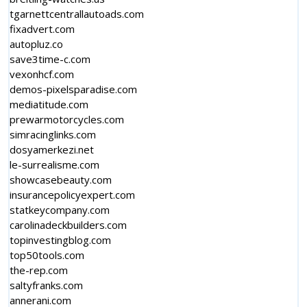
tgarnettcentrallautoads.com
fixadvert.com
autopluz.co
save3time-c.com
vexonhcf.com
demos-pixelsparadise.com
mediatitude.com
prewarmotorcycles.com
simracinglinks.com
dosyamerkezi.net
le-surrealisme.com
showcasebeauty.com
insurancepolicyexpert.com
statkeycompany.com
carolinadeckbuilders.com
topinvestingblog.com
top50tools.com
the-rep.com
saltyfranks.com
annerani.com