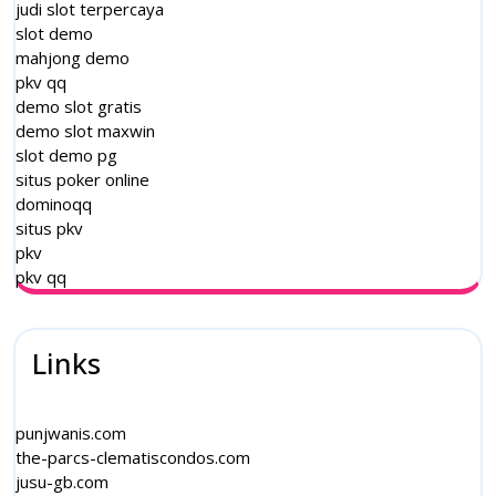
judi slot terpercaya
slot demo
mahjong demo
pkv qq
demo slot gratis
demo slot maxwin
slot demo pg
situs poker online
dominoqq
situs pkv
pkv
pkv qq
Links
punjwanis.com
the-parcs-clematiscondos.com
jusu-gb.com