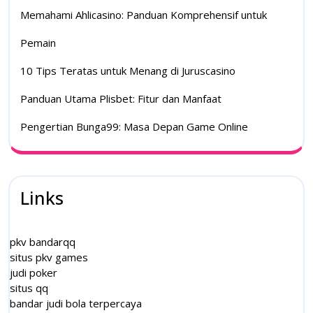
Memahami Ahlicasino: Panduan Komprehensif untuk
Pemain
10 Tips Teratas untuk Menang di Juruscasino
Panduan Utama Plisbet: Fitur dan Manfaat
Pengertian Bunga99: Masa Depan Game Online
Links
pkv bandarqq
situs pkv games
judi poker
situs qq
bandar judi bola terpercaya