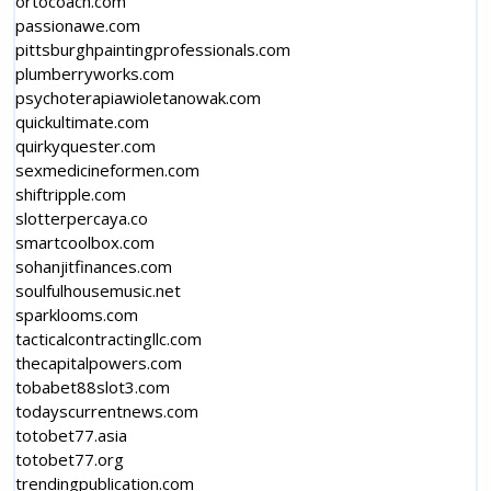
ortocoach.com
passionawe.com
pittsburghpaintingprofessionals.com
plumberryworks.com
psychoterapiawioletanowak.com
quickultimate.com
quirkyquester.com
sexmedicineformen.com
shiftripple.com
slotterpercaya.co
smartcoolbox.com
sohanjitfinances.com
soulfulhousemusic.net
sparklooms.com
tacticalcontractingllc.com
thecapitalpowers.com
tobabet88slot3.com
todayscurrentnews.com
totobet77.asia
totobet77.org
trendingpublication.com