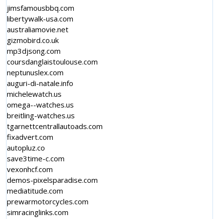
jimsfamousbbq.com
libertywalk-usa.com
australiamovie.net
gizmobird.co.uk
mp3djsong.com
coursdanglaistoulouse.com
neptunuslex.com
auguri-di-natale.info
michelewatch.us
omega--watches.us
breitling-watches.us
tgarnettcentrallautoads.com
fixadvert.com
autopluz.co
save3time-c.com
vexonhcf.com
demos-pixelsparadise.com
mediatitude.com
prewarmotorcycles.com
simracinglinks.com