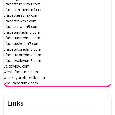
ufabettererum3.com
ufabettermentm4.com
ufabettersum7.com
ufabettinwm7.com
ufabettinwum3.com
ufabetunitedm3.com
ufabetunitedm7.com
ufabetuskedm7.com
ufabetutoredm3.com
ufabetutoredm7.com
ufabetvalleyum3.com
veloxview.com
westufabetm3.com
whiskeybrothersllc.com
wildufabetum7.com
Links