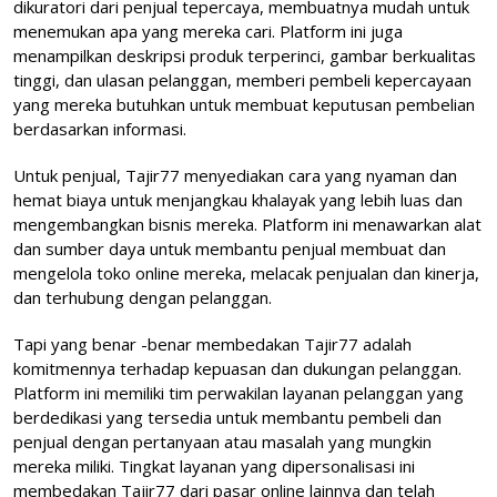
dikuratori dari penjual tepercaya, membuatnya mudah untuk
menemukan apa yang mereka cari. Platform ini juga
menampilkan deskripsi produk terperinci, gambar berkualitas
tinggi, dan ulasan pelanggan, memberi pembeli kepercayaan
yang mereka butuhkan untuk membuat keputusan pembelian
berdasarkan informasi.
Untuk penjual, Tajir77 menyediakan cara yang nyaman dan
hemat biaya untuk menjangkau khalayak yang lebih luas dan
mengembangkan bisnis mereka. Platform ini menawarkan alat
dan sumber daya untuk membantu penjual membuat dan
mengelola toko online mereka, melacak penjualan dan kinerja,
dan terhubung dengan pelanggan.
Tapi yang benar -benar membedakan Tajir77 adalah
komitmennya terhadap kepuasan dan dukungan pelanggan.
Platform ini memiliki tim perwakilan layanan pelanggan yang
berdedikasi yang tersedia untuk membantu pembeli dan
penjual dengan pertanyaan atau masalah yang mungkin
mereka miliki. Tingkat layanan yang dipersonalisasi ini
membedakan Tajir77 dari pasar online lainnya dan telah