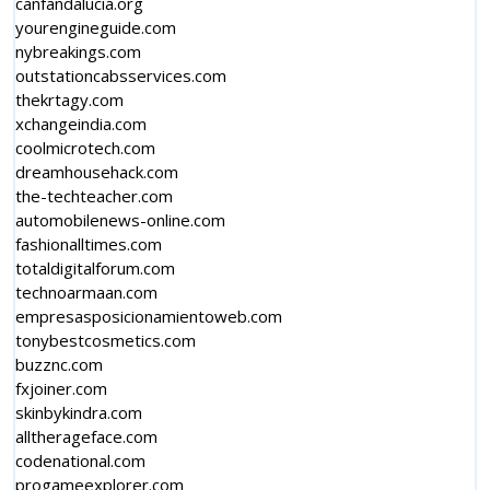
canfandalucia.org
yourengineguide.com
nybreakings.com
outstationcabsservices.com
thekrtagy.com
xchangeindia.com
coolmicrotech.com
dreamhousehack.com
the-techteacher.com
automobilenews-online.com
fashionalltimes.com
totaldigitalforum.com
technoarmaan.com
empresasposicionamientoweb.com
tonybestcosmetics.com
buzznc.com
fxjoiner.com
skinbykindra.com
alltherageface.com
codenational.com
progameexplorer.com