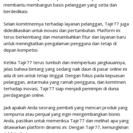
membantu membangun basis pelanggan yang setia dan
berdedikasi.
Selain komitmennya terhadap layanan pelanggan, Tajir77 juga
didedikasikan untuk inovasi dan pertumbuhan. Platform ini
terus berkembang dan menambahkan fitur dan layanan baru
untuk meningkatkan pengalaman pengguna dan tetap di
depan kompetisi.
Ketika Tajir77 terus tumbuh dan memperluas jangkauannya,
jelas bahwa bintang yang sedang naik daun di pasar online ini
ada di sini untuk tetap tinggal. Dengan fokus pada kepuasan
pelanggan, antarmuka yang ramah pengguna, dan komitmen
terhadap inovasi, Tajir77 siap menjadi pemimpin di dunia
perdagangan online.
Jadi apakah Anda seorang pembeli yang mencari produk yang
sempurna atau penjual yang ingin mengembangkan bisnis
Anda, pastikan untuk memeriksa Tajir77 dan melihat apa yang
ditawarkan platform dinamis ini. Dengan Tajir77, kemungkinan