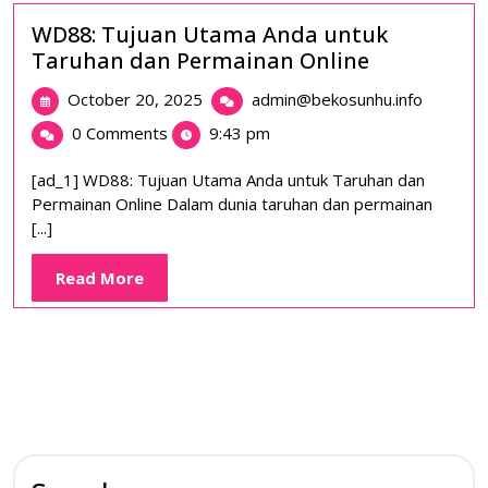
WD88: Tujuan Utama Anda untuk
Taruhan dan Permainan Online
October
WD88:
October 20, 2025
admin@bekosunhu.info
20,
Tujuan
0 Comments
9:43 pm
2025
Utama
Anda
[ad_1] WD88: Tujuan Utama Anda untuk Taruhan dan
untuk
Permainan Online Dalam dunia taruhan dan permainan
Taruhan
[...]
dan
Permain
Read
Read More
Online
More