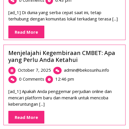
0 Comments
6:43 pm
2025
Pilihan
untuk
[ad_1] Di dunia yang serba cepat saat ini, tetap
Berita
terhubung dengan komunitas lokal terkadang terasa [...]
Lokal,
Acara,
Read
Read More
dan
More
Keterl
Komun
Menjelajahi Kegembiraan CMBET: Apa
yang Perlu Anda Ketahui
October
Menjelajah
October 7, 2025
admin@bekosunhu.info
7,
Kegembir
0 Comments
12:46 pm
2025
CMBET:
Apa
[ad_1] Apakah Anda penggemar perjudian online dan
yang
mencari platform baru dan menarik untuk mencoba
Perlu
keberuntungan [...]
Anda
Ketahui
Read
Read More
More