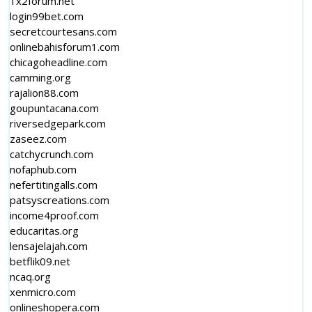
1x2forum.net
login99bet.com
secretcourtesans.com
onlinebahisforum1.com
chicagoheadline.com
camming.org
rajalion88.com
goupuntacana.com
riversedgepark.com
zaseez.com
catchycrunch.com
nofaphub.com
nefertitingalls.com
patsyscreations.com
income4proof.com
educaritas.org
lensajelajah.com
betflik09.net
ncaq.org
xenmicro.com
onlineshopera.com