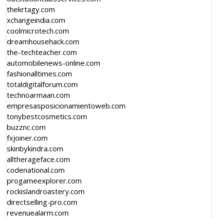
thekrtagy.com
xchangeindia.com
coolmicrotech.com
dreamhousehack.com
the-techteacher.com
automobilenews-online.com
fashionalltimes.com
totaldigitalforum.com
technoarmaan.com
empresasposicionamientoweb.com
tonybestcosmetics.com
buzznc.com
fxjoiner.com
skinbykindra.com
alltherageface.com
codenational.com
progameexplorer.com
rockislandroastery.com
directselling-pro.com
revenuealarm.com