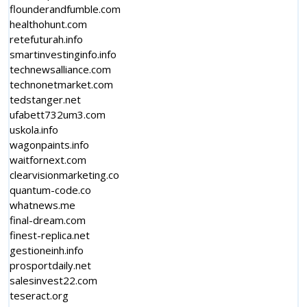
flounderandfumble.com
healthohunt.com
retefuturah.info
smartinvestinginfo.info
technewsalliance.com
technonetmarket.com
tedstanger.net
ufabett732um3.com
uskola.info
wagonpaints.info
waitfornext.com
clearvisionmarketing.co
quantum-code.co
whatnews.me
final-dream.com
finest-replica.net
gestioneinh.info
prosportdaily.net
salesinvest22.com
teseract.org