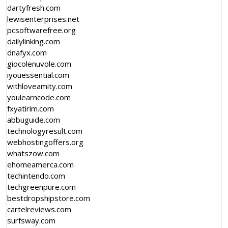
dartyfresh.com
lewisenterprises.net
pcsoftwarefree.org
dailylinking.com
dnafyx.com
giocolenuvole.com
iyouessential.com
withloveamity.com
youlearncode.com
fxyatirim.com
abbuguide.com
technologyresult.com
webhostingoffers.org
whatszow.com
ehomeamerca.com
techintendo.com
techgreenpure.com
bestdropshipstore.com
cartelreviews.com
surfsway.com