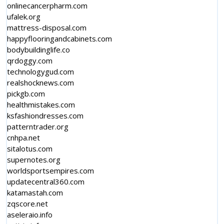
onlinecancerpharm.com
ufalek.org
mattress-disposal.com
happyflooringandcabinets.com
bodybuildinglife.co
qrdoggy.com
technologygud.com
realshocknews.com
pickgb.com
healthmistakes.com
ksfashiondresses.com
patterntrader.org
cnhpa.net
sitalotus.com
supernotes.org
worldsportsempires.com
updatecentral360.com
katamastah.com
zqscore.net
aseleraio.info