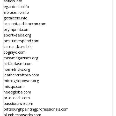
asticio.info
egardenio.info
arxteamio.info
getalexio.info
accountaudittaxcon.com
prymprint.com
sportkeeda.org
besttimespend.com
careandcure.biz
cogniyo.com
easymagazines.org
hirfanjilasmi.com
hometricks.org
leathercraftpro.com
microgridpower.org
mixiqo.com
needglobe.com
ortocoach.com
passionawe.com
pittsburghpaintingprofessionals.com
plumberryworks.com