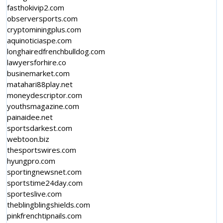
fasthokivip2.com
observersports.com
cryptominingplus.com
aquinoticiaspe.com
longhairedfrenchbulldog.com
lawyersforhire.co
businemarket.com
matahari88play.net
moneydescriptor.com
youthsmagazine.com
painaidee.net
sportsdarkest.com
webtoon.biz
thesportswires.com
hyungpro.com
sportingnewsnet.com
sportstime24day.com
sporteslive.com
theblingblingshields.com
pinkfrenchtipnails.com