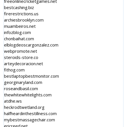
freeonlinecricketgames.net
bestcashing.biz
firerestrictions.us
archiesbrooklyn.com
muambeiros.net
infozblog.com
chonbaihat.com
elblogdeoscargonzalez.com
webpromote.net
steroids-store.co
arteydecoracion.net
fithog.com
bestlaptopbestmonitor.com
georginaryland.com
roseandbasil.com
thewhitewhitelights.com
atdhe.ws
heckrodtwetland.org
halfheardinthestillness.com
mybestmassagechair.com
ericreed.net