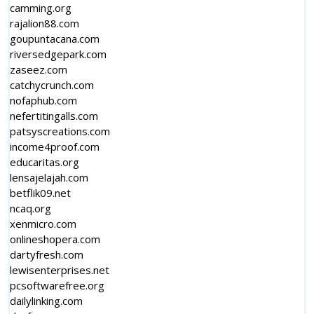
camming.org
rajalion88.com
goupuntacana.com
riversedgepark.com
zaseez.com
catchycrunch.com
nofaphub.com
nefertitingalls.com
patsyscreations.com
income4proof.com
educaritas.org
lensajelajah.com
betflik09.net
ncaq.org
xenmicro.com
onlineshopera.com
dartyfresh.com
lewisenterprises.net
pcsoftwarefree.org
dailylinking.com