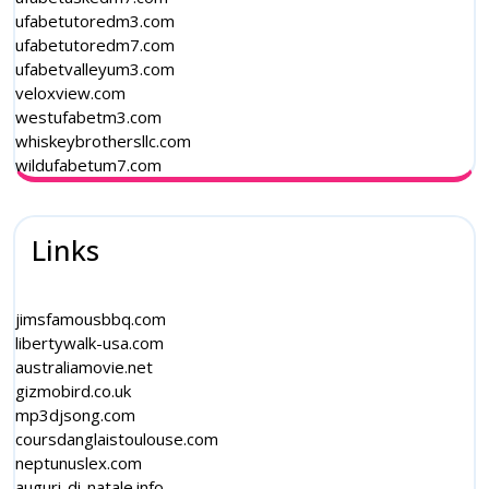
ufabetutoredm3.com
ufabetutoredm7.com
ufabetvalleyum3.com
veloxview.com
westufabetm3.com
whiskeybrothersllc.com
wildufabetum7.com
Links
jimsfamousbbq.com
libertywalk-usa.com
australiamovie.net
gizmobird.co.uk
mp3djsong.com
coursdanglaistoulouse.com
neptunuslex.com
auguri-di-natale.info