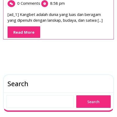
0 Comments
8:58 pm
2026
Kangbet:
Tinjauan
[ad_1] Kangbet adalah dunia yang luas dan beragam
Komprehensif
yang dipenuhi dengan lanskap, budaya, dan satwa [...]
Read
Read More
More
Search
Search