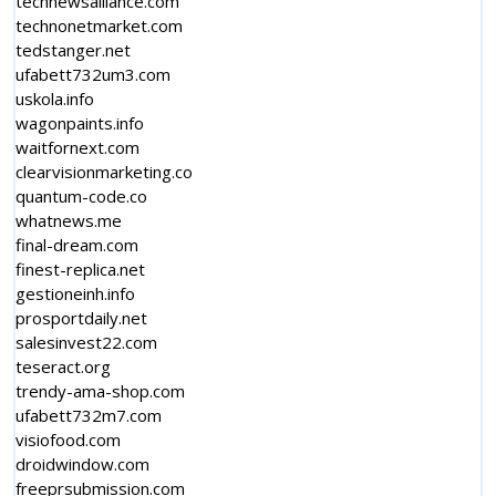
technewsalliance.com
technonetmarket.com
tedstanger.net
ufabett732um3.com
uskola.info
wagonpaints.info
waitfornext.com
clearvisionmarketing.co
quantum-code.co
whatnews.me
final-dream.com
finest-replica.net
gestioneinh.info
prosportdaily.net
salesinvest22.com
teseract.org
trendy-ama-shop.com
ufabett732m7.com
visiofood.com
droidwindow.com
freeprsubmission.com