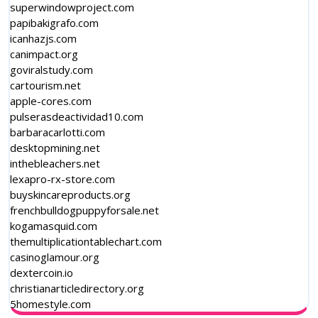
superwindowproject.com
papibakigrafo.com
icanhazjs.com
canimpact.org
goviralstudy.com
cartourism.net
apple-cores.com
pulserasdeactividad10.com
barbaracarlotti.com
desktopmining.net
inthebleachers.net
lexapro-rx-store.com
buyskincareproducts.org
frenchbulldogpuppyforsale.net
kogamasquid.com
themultiplicationtablechart.com
casinoglamour.org
dextercoin.io
christianarticledirectory.org
5homestyle.com