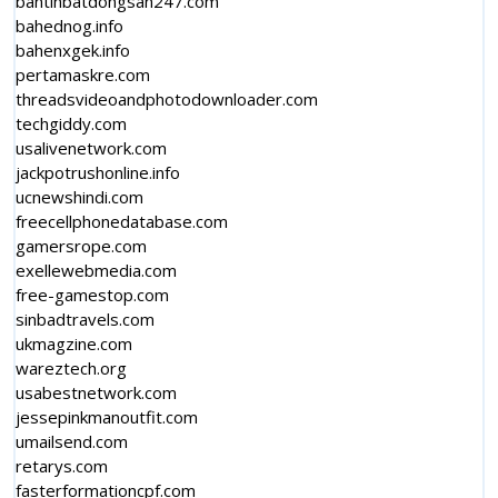
bantinbatdongsan247.com
bahednog.info
bahenxgek.info
pertamaskre.com
threadsvideoandphotodownloader.com
techgiddy.com
usalivenetwork.com
jackpotrushonline.info
ucnewshindi.com
freecellphonedatabase.com
gamersrope.com
exellewebmedia.com
free-gamestop.com
sinbadtravels.com
ukmagzine.com
wareztech.org
usabestnetwork.com
jessepinkmanoutfit.com
umailsend.com
retarys.com
fasterformationcpf.com