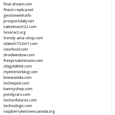
final-dream.com
finest-replica.net
gestioneinh.info
prosportdaily.net
salesinvest22.com
teseract.org
trendy-ama-shop.com
ufabett732m7.com
visiofood.com
droidwindow.com
freeprsubmission.com
ufagold666.com
myinteriorblog.com
bnewsindia.com
techiepick.com
bamzyshop.com
pondycars.com
techonfutures.com
techoologic.com
raspberryketonescanada.org