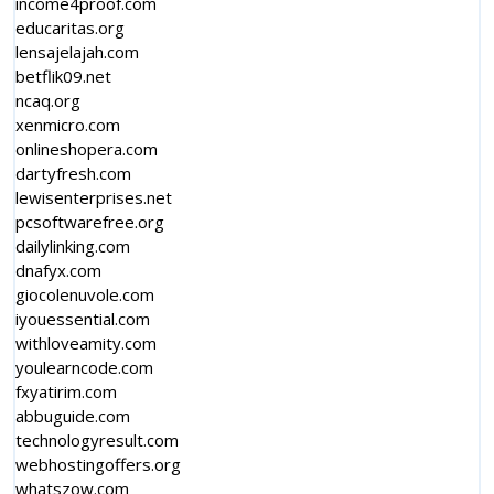
income4proof.com
educaritas.org
lensajelajah.com
betflik09.net
ncaq.org
xenmicro.com
onlineshopera.com
dartyfresh.com
lewisenterprises.net
pcsoftwarefree.org
dailylinking.com
dnafyx.com
giocolenuvole.com
iyouessential.com
withloveamity.com
youlearncode.com
fxyatirim.com
abbuguide.com
technologyresult.com
webhostingoffers.org
whatszow.com