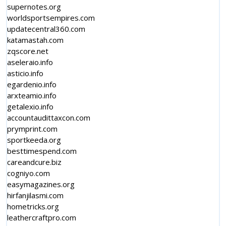
supernotes.org
worldsportsempires.com
updatecentral360.com
katamastah.com
zqscore.net
aseleraio.info
asticio.info
egardenio.info
arxteamio.info
getalexio.info
accountaudittaxcon.com
prymprint.com
sportkeeda.org
besttimespend.com
careandcure.biz
cogniyo.com
easymagazines.org
hirfanjilasmi.com
hometricks.org
leathercraftpro.com