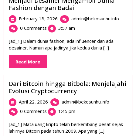
Menjadi Desainer Mengambil Dunia
Fashion dengan Badai
February
Temui
February 18, 2026
admin@bekosunhu.info
18,
Mandali
0 Comments
3:57 am
2026
Influenc
yang
[ad_1] Dalam dunia fashion, ada influencer dan ada
Menjadi
desainer. Namun apa jadinya jika kedua dunia [...]
Desaine
Mengam
Read
Read More
Dunia
More
Fashion
dengan
Dari Bitcoin hingga Bitbola: Menjelajahi
Badai
Evolusi Cryptocurrency
April
Dari
April 22, 2026
admin@bekosunhu.info
22,
Bitcoin
0 Comments
1:45 pm
2026
hingga
Bitbola:
[ad_1] Mata uang kripto telah berkembang pesat sejak
Menjelajahi
lahirnya Bitcoin pada tahun 2009. Apa yang [...]
Evolusi