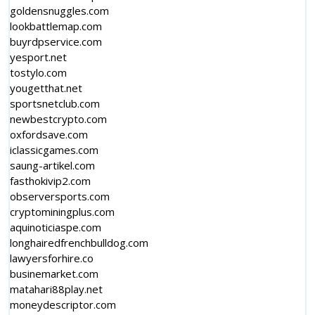
goldensnuggles.com
lookbattlemap.com
buyrdpservice.com
yesport.net
tostylo.com
yougetthat.net
sportsnetclub.com
newbestcrypto.com
oxfordsave.com
iclassicgames.com
saung-artikel.com
fasthokivip2.com
observersports.com
cryptominingplus.com
aquinoticiaspe.com
longhairedfrenchbulldog.com
lawyersforhire.co
businemarket.com
matahari88play.net
moneydescriptor.com