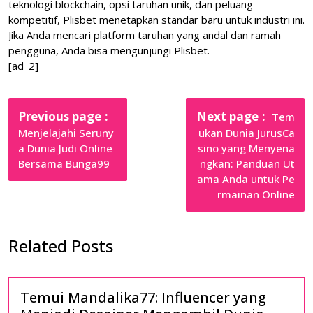
teknologi blockchain, opsi taruhan unik, dan peluang
kompetitif, Plisbet menetapkan standar baru untuk industri ini.
Jika Anda mencari platform taruhan yang andal dan ramah
pengguna, Anda bisa mengunjungi Plisbet.
[ad_2]
Post
navigation
Older
Newer
Previous page
Next page
Tem
Posts
Posts
Menjelajahi Seruny
ukan Dunia JurusCa
a Dunia Judi Online
sino yang Menyena
Bersama Bunga99
ngkan: Panduan Ut
ama Anda untuk Pe
rmainan Online
Related Posts
Temui Mandalika77: Influencer yang