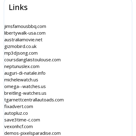
Links
jimsfamousbbq.com
libertywalk-usa.com
australiamovie.net
gizmobird.co.uk
mp3djsong.com
coursdanglaistoulouse.com
neptunuslex.com
auguri-di-natale.info
michelewatch.us
omega--watches.us
breitling-watches.us
tgarnettcentrallautoads.com
fixadvert.com
autopluz.co
save3time-c.com
vexonhcf.com
demos-pixelsparadise.com