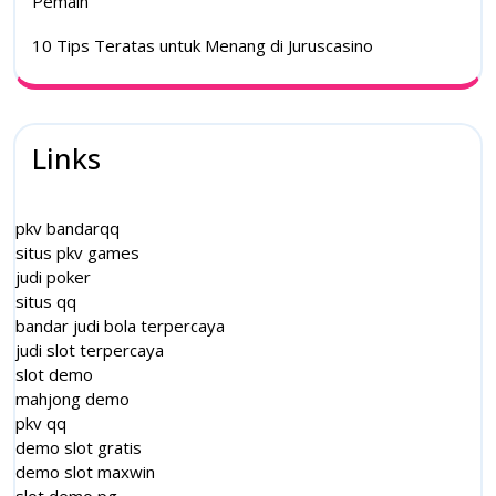
Pemain
10 Tips Teratas untuk Menang di Juruscasino
Links
pkv bandarqq
situs pkv games
judi poker
situs qq
bandar judi bola terpercaya
judi slot terpercaya
slot demo
mahjong demo
pkv qq
demo slot gratis
demo slot maxwin