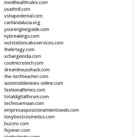
medihealthrules.com
usathrill.com
vshapedental.com
canfandalucia.org
yourengineguide.com
nybreakings.com
outstationcabsservices.com
thekrtagy.com
xchangeindia.com
coolmicrotech.com
dreamhousehack.com
the-techteacher.com
automobilenews-online.com
fashionalltimes.com
totaldigitalforum.com
technoarmaan.com
empresasposicionamientoweb.com
tonybestcosmetics.com
buzznc.com
fxjoiner.com
skinbykindra.com