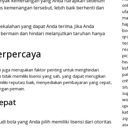
anyak kemenangan yang Anda harapkan sebelum
on
as kemenangan tersebut, lebih baik berhenti dan
uf
ma
ha
kekalahan yang dapat Anda terima. Jika Anda
bod
h bermain dan hindari melanjutkan taruhan hanya
qr
te
re
Terpercaya
pi
he
ks
n juga merupakan faktor penting untuk menghindari
pa
u tidak memiliki lisensi yang sah, yang dapat merugikan
cn
miliki reputasi baik, menyediakan pembayaran yang cepat,
si
angan pemain.
su
Tepat
wo
up
ka
zq
judi bola yang Anda pilih memiliki lisensi dari otoritas
ase