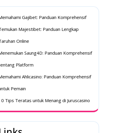
Memahami Gajibet: Panduan Komprehensif
Temukan Majestibet: Panduan Lengkap
Taruhan Online
Menemukan Saung4D: Panduan Komprehensif
tentang Platform
Memahami Ahlicasino: Panduan Komprehensif
untuk Pemain
10 Tips Teratas untuk Menang di Juruscasino
Links