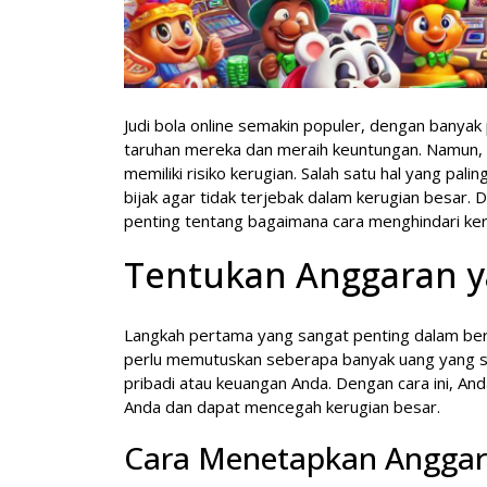
Judi bola online semakin populer, dengan bany
taruhan mereka dan meraih keuntungan. Namun, se
memiliki risiko kerugian. Salah satu hal yang pal
bijak agar tidak terjebak dalam kerugian besar. 
penting tentang bagaimana cara menghindari keru
Tentukan Anggaran y
Langkah pertama yang sangat penting dalam ber
perlu memutuskan seberapa banyak uang yang s
pribadi atau keuangan Anda. Dengan cara ini, And
Anda dan dapat mencegah kerugian besar.
Cara Menetapkan Angga