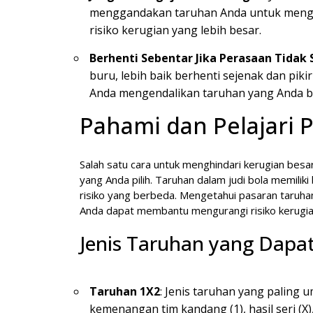
menggandakan taruhan Anda untuk menge
risiko kerugian yang lebih besar.
Berhenti Sebentar Jika Perasaan Tidak 
buru, lebih baik berhenti sejenak dan pik
Anda mengendalikan taruhan yang Anda b
Pahami dan Pelajari 
Salah satu cara untuk menghindari kerugian be
yang Anda pilih. Taruhan dalam judi bola memilik
risiko yang berbeda. Mengetahui pasaran taruh
Anda dapat membantu mengurangi risiko kerugia
Jenis Taruhan yang Dapa
Taruhan 1X2
: Jenis taruhan yang paling 
kemenangan tim kandang (1), hasil seri (X