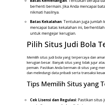
Batas Kemenangan
: Tentukan berapa b
berhenti bermain. Jika Anda mencapai bat
nikmati hasilnya.
Batas Kekalahan
: Tentukan juga jumlah 
mencapai batas kekalahan ini, berhentila
untuk mengejar kerugian.
Pilih Situs Judi Bola 
Memilih situs judi bola yang terpercaya dan ama
kerugian besar. Banyak situs yang tidak jujur ata
pemain. Pastikan Anda bermain di situs yang me
dan melindungi data pribadi serta transaksi keu
Tips Memilih Situs yang 
Cek Lisensi dan Regulasi
: Pastikan situs 