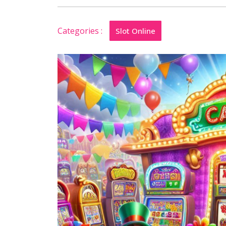
2025
Categories :
Slot Online