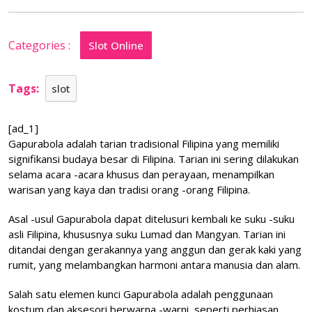
Gapurabo
tarian
tradision
Categories :
Slot Online
Filipina
Tags:
slot
[ad_1]
Gapurabola adalah tarian tradisional Filipina yang memiliki
signifikansi budaya besar di Filipina. Tarian ini sering dilakukan
selama acara -acara khusus dan perayaan, menampilkan
warisan yang kaya dan tradisi orang -orang Filipina.
Asal -usul Gapurabola dapat ditelusuri kembali ke suku -suku
asli Filipina, khususnya suku Lumad dan Mangyan. Tarian ini
ditandai dengan gerakannya yang anggun dan gerak kaki yang
rumit, yang melambangkan harmoni antara manusia dan alam.
Salah satu elemen kunci Gapurabola adalah penggunaan
kostum dan aksesori berwarna -warni, seperti perhiasan