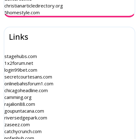
christianarticledirectory.org
5homestyle.com
Links
stagehubs.com
1x2forum.net
login99bet.com
secretcourtesans.com
onlinebahisforum1.com
chicagoheadline.com
camming.org
rajalion88.com
goupuntacana.com
riversedgepark.com
zaseez.com
catchycrunch.com
nofaphub.com