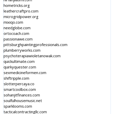
hometricks.org
leathercraftpro.com
microgridpower.org
mixiqo.com
needglobe.com
ortocoach.com
passionawe.com
pittsburghpaintingprofessionals.com
plumberryworks.com
psychoterapiawioletanowak.com
quickultimate.com
quirkyquester.com
sexmedicineformen.com
shiftripple.com
slotterpercaya.co
smartcoolbox.com
sohanjitfinances.com
soulfulhousemusic.net
sparklooms.com
tacticalcontractingllc.com