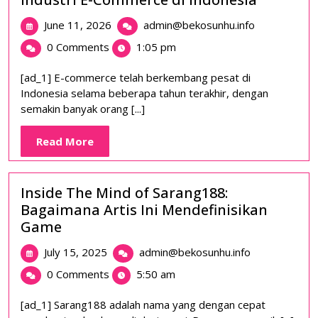
June
Bagaimana
June 11, 2026
admin@bekosunhu.info
11,
Madura88
0 Comments
1:05 pm
2026
Merevolusi
Industri
[ad_1] E-commerce telah berkembang pesat di
E-
Indonesia selama beberapa tahun terakhir, dengan
Commerce
semakin banyak orang [...]
di
Indonesia
Read
Read More
More
Inside The Mind of Sarang188:
Bagaimana Artis Ini Mendefinisikan
Game
July
Inside
July 15, 2025
admin@bekosunhu.info
15,
The
0 Comments
5:50 am
2025
Mind
of
[ad_1] Sarang188 adalah nama yang dengan cepat
Sarang188: