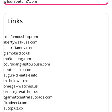
wildufabetum7.com
Links
jimsfamousbbq.com
libertywalk-usa.com
australiamovie.net
gizmobird.co.uk
mp3djsong.com
coursdanglaistoulouse.com
neptunuslex.com
auguri-di-natale.info
michelewatch.us
omega--watches.us
breitling-watches.us
tgarnettcentrallautoads.com
fixadvert.com
autopluz.co