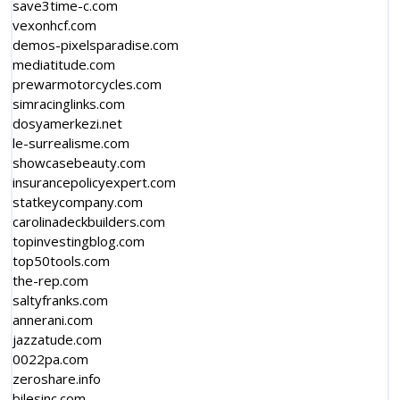
save3time-c.com
vexonhcf.com
demos-pixelsparadise.com
mediatitude.com
prewarmotorcycles.com
simracinglinks.com
dosyamerkezi.net
le-surrealisme.com
showcasebeauty.com
insurancepolicyexpert.com
statkeycompany.com
carolinadeckbuilders.com
topinvestingblog.com
top50tools.com
the-rep.com
saltyfranks.com
annerani.com
jazzatude.com
0022pa.com
zeroshare.info
bilesinc.com