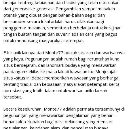
belajar tentang kebiasaan dan tradisi yang telah diturunkan
dari generasi ke generasi. Pengambilan sampel masakan
otentik yang dibuat dengan bahan-bahan segar dan
bersumber secara lokal adalah harus dilakukan bagi
penggemar makanan, sementara berbelanja untuk kerajinan
tangan buatan tangan dan suvenir adalah cara yang bagus
untuk mendukung masyarakat setempat.
Fitur unik lainnya dari Monte77 adalah sejarah dan warisannya
yang kaya. Pegunungan adalah rumah bagi reruntuhan kuno,
situs bersejarah, dan landmark budaya yang menawarkan
pandangan sekilas ke masa lalu di kawasan itu. Menjelajahi
situs -situs ini dapat memberikan wawasan yang berharga
tentang tradisi dan kebiasaan masyarakat setempat, serta
apresiasi yang lebih dalam untuk warisan unik daerah
tersebut.
Secara keseluruhan, Monte77 adalah permata tersembunyi di
pegunungan yang menawarkan pengalaman yang benar -
benar tak terlupakan bagi para pelancong yang mencari
petualangan, keindahan alam, dan pencelupan budaya.