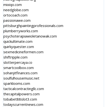
mixiqo.com
needglobe.com
ortocoach.com
passionawe.com
pittsburghpaintingprofessionals.com
plumberryworks.com
psychoterapiawioletanowak.com
quickultimate.com
quirkyquester.com
sexmedicineformen.com
shiftripple.com
slotterpercaya.co
smartcoolbox.com
sohanjitfinances.com
soulfulhousemusic.net
sparklooms.com
tacticalcontractingllc.com
thecapitalpowers.com
tobabet88slot3.com
todayscurrentnews.com