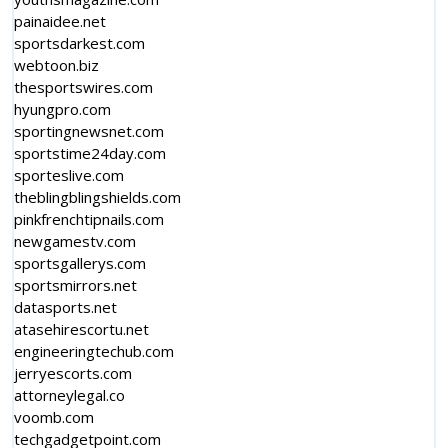
painaidee.net
sportsdarkest.com
webtoon.biz
thesportswires.com
hyungpro.com
sportingnewsnet.com
sportstime24day.com
sporteslive.com
theblingblingshields.com
pinkfrenchtipnails.com
newgamestv.com
sportsgallerys.com
sportsmirrors.net
datasports.net
atasehirescortu.net
engineeringtechub.com
jerryescorts.com
attorneylegal.co
voomb.com
techgadgetpoint.com