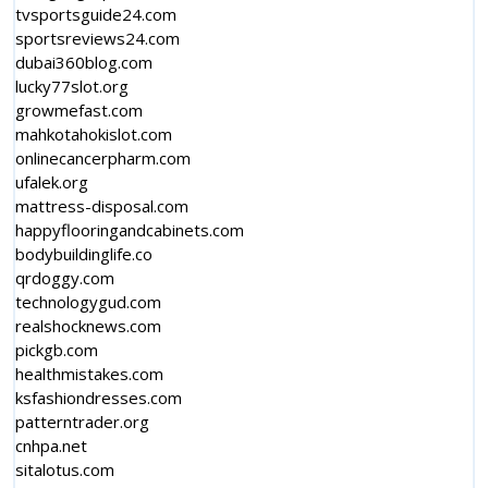
tvsportsguide24.com
sportsreviews24.com
dubai360blog.com
lucky77slot.org
growmefast.com
mahkotahokislot.com
onlinecancerpharm.com
ufalek.org
mattress-disposal.com
happyflooringandcabinets.com
bodybuildinglife.co
qrdoggy.com
technologygud.com
realshocknews.com
pickgb.com
healthmistakes.com
ksfashiondresses.com
patterntrader.org
cnhpa.net
sitalotus.com