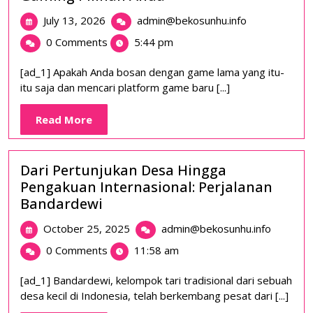
July
Ciptakan
July 13, 2026
admin@bekosunhu.info
13,
Kegembiraan
0 Comments
5:44 pm
2026
dan
Hiburan
[ad_1] Apakah Anda bosan dengan game lama yang itu-
Tanpa
itu saja dan mencari platform game baru [...]
Akhir
dengan
Read
Read More
MPO999:
More
Platform
Gaming
Dari Pertunjukan Desa Hingga
Pilihan
Pengakuan Internasional: Perjalanan
Anda
Bandardewi
October
Dari
October 25, 2025
admin@bekosunhu.info
25,
Pertunju
0 Comments
11:58 am
2025
Desa
Hingga
[ad_1] Bandardewi, kelompok tari tradisional dari sebuah
Pengaku
desa kecil di Indonesia, telah berkembang pesat dari [...]
Internasi