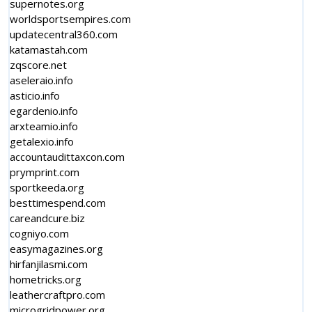
supernotes.org
worldsportsempires.com
updatecentral360.com
katamastah.com
zqscore.net
aseleraio.info
asticio.info
egardenio.info
arxteamio.info
getalexio.info
accountaudittaxcon.com
prymprint.com
sportkeeda.org
besttimespend.com
careandcure.biz
cogniyo.com
easymagazines.org
hirfanjilasmi.com
hometricks.org
leathercraftpro.com
microgridpower.org