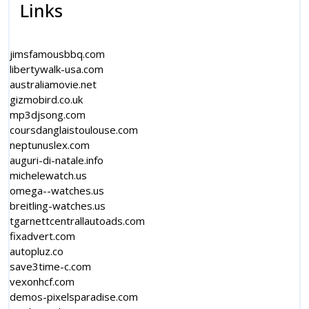
Links
jimsfamousbbq.com
libertywalk-usa.com
australiamovie.net
gizmobird.co.uk
mp3djsong.com
coursdanglaistoulouse.com
neptunuslex.com
auguri-di-natale.info
michelewatch.us
omega--watches.us
breitling-watches.us
tgarnettcentrallautoads.com
fixadvert.com
autopluz.co
save3time-c.com
vexonhcf.com
demos-pixelsparadise.com