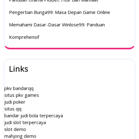
Pengertian Bunga99: Masa Depan Game Online
Memahami Dasar-Dasar Winlose99: Panduan
Komprehensif
Links
pkv bandarqq
situs pkv games
judi poker
situs qq
bandar judi bola terpercaya
judi slot terpercaya
slot demo
mahjong demo