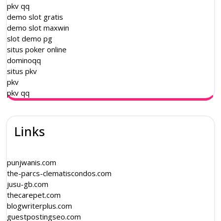
pkv qq
demo slot gratis
demo slot maxwin
slot demo pg
situs poker online
dominoqq
situs pkv
pkv
pkv qq
Links
punjwanis.com
the-parcs-clematiscondos.com
jusu-gb.com
thecarepet.com
blogwriterplus.com
guestpostingseo.com