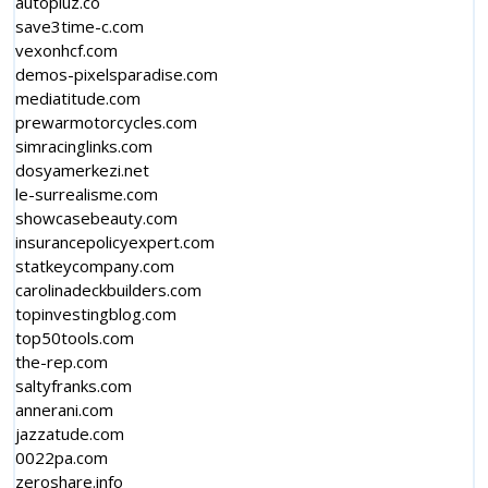
autopluz.co
save3time-c.com
vexonhcf.com
demos-pixelsparadise.com
mediatitude.com
prewarmotorcycles.com
simracinglinks.com
dosyamerkezi.net
le-surrealisme.com
showcasebeauty.com
insurancepolicyexpert.com
statkeycompany.com
carolinadeckbuilders.com
topinvestingblog.com
top50tools.com
the-rep.com
saltyfranks.com
annerani.com
jazzatude.com
0022pa.com
zeroshare.info