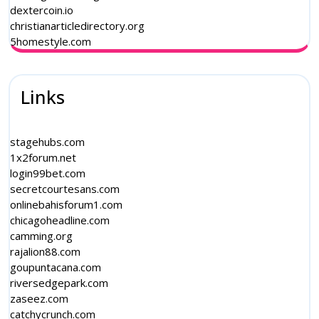
dextercoin.io
christianarticledirectory.org
5homestyle.com
Links
stagehubs.com
1x2forum.net
login99bet.com
secretcourtesans.com
onlinebahisforum1.com
chicagoheadline.com
camming.org
rajalion88.com
goupuntacana.com
riversedgepark.com
zaseez.com
catchycrunch.com