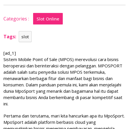
yang
Menyenan
Panduan
Categories :
Slot Online
Pemula
Tags:
slot
[ad_1]
Sistem Mobile Point of Sale (MPOS) merevolusi cara bisnis
beroperasi dan berinteraksi dengan pelanggan. MPOSPORT
adalah salah satu penyedia solusi MPOS terkemuka,
menawarkan berbagai fitur dan manfaat bagi bisnis dan
konsumen. Dalam panduan pemula ini, kami akan menjelajahi
dunia MpoSport yang menarik dan bagaimana hal itu dapat
membantu bisnis Anda berkembang di pasar kompetitif saat
ini.
Pertama dan terutama, mari kita hancurkan apa itu MpoSport.
MpoSport adalah platform berbasis cloud yang
memungkinkan bisnis menerima pembayaran, mengelola