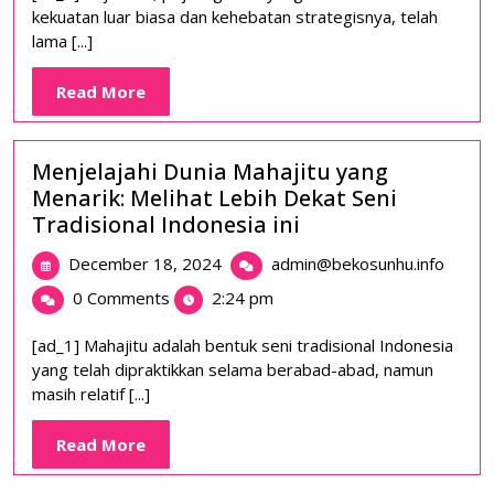
Lebih
kekuatan luar biasa dan kehebatan strategisnya, telah
Dekat
lama [...]
Kema
Prajuri
Read
Read More
Kuno
More
Menjelajahi Dunia Mahajitu yang
Menarik: Melihat Lebih Dekat Seni
Tradisional Indonesia ini
December
Menjel
December 18, 2024
admin@bekosunhu.info
18,
Dunia
0 Comments
2:24 pm
2024
Mahaji
yang
[ad_1] Mahajitu adalah bentuk seni tradisional Indonesia
Menari
yang telah dipraktikkan selama berabad-abad, namun
Meliha
masih relatif [...]
Lebih
Dekat
Read
Read More
Seni
More
Tradis