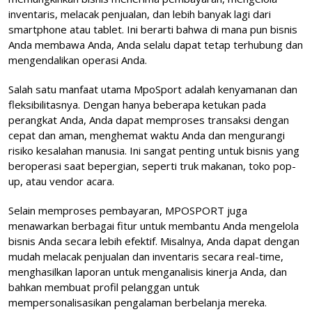
inventaris, melacak penjualan, dan lebih banyak lagi dari
smartphone atau tablet. Ini berarti bahwa di mana pun bisnis
Anda membawa Anda, Anda selalu dapat tetap terhubung dan
mengendalikan operasi Anda.
Salah satu manfaat utama MpoSport adalah kenyamanan dan
fleksibilitasnya. Dengan hanya beberapa ketukan pada
perangkat Anda, Anda dapat memproses transaksi dengan
cepat dan aman, menghemat waktu Anda dan mengurangi
risiko kesalahan manusia. Ini sangat penting untuk bisnis yang
beroperasi saat bepergian, seperti truk makanan, toko pop-
up, atau vendor acara.
Selain memproses pembayaran, MPOSPORT juga
menawarkan berbagai fitur untuk membantu Anda mengelola
bisnis Anda secara lebih efektif. Misalnya, Anda dapat dengan
mudah melacak penjualan dan inventaris secara real-time,
menghasilkan laporan untuk menganalisis kinerja Anda, dan
bahkan membuat profil pelanggan untuk
mempersonalisasikan pengalaman berbelanja mereka.