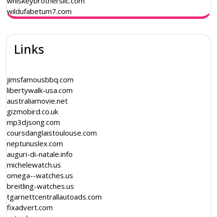
whiskeybrothersllc.com
wildufabetum7.com
Links
jimsfamousbbq.com
libertywalk-usa.com
australiamovie.net
gizmobird.co.uk
mp3djsong.com
coursdanglaistoulouse.com
neptunuslex.com
auguri-di-natale.info
michelewatch.us
omega--watches.us
breitling-watches.us
tgarnettcentrallautoads.com
fixadvert.com