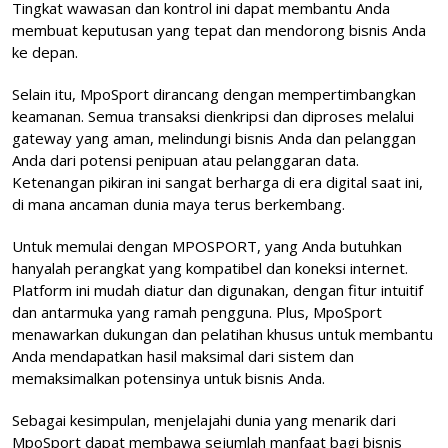
Tingkat wawasan dan kontrol ini dapat membantu Anda
membuat keputusan yang tepat dan mendorong bisnis Anda
ke depan.
Selain itu, MpoSport dirancang dengan mempertimbangkan
keamanan. Semua transaksi dienkripsi dan diproses melalui
gateway yang aman, melindungi bisnis Anda dan pelanggan
Anda dari potensi penipuan atau pelanggaran data.
Ketenangan pikiran ini sangat berharga di era digital saat ini,
di mana ancaman dunia maya terus berkembang.
Untuk memulai dengan MPOSPORT, yang Anda butuhkan
hanyalah perangkat yang kompatibel dan koneksi internet.
Platform ini mudah diatur dan digunakan, dengan fitur intuitif
dan antarmuka yang ramah pengguna. Plus, MpoSport
menawarkan dukungan dan pelatihan khusus untuk membantu
Anda mendapatkan hasil maksimal dari sistem dan
memaksimalkan potensinya untuk bisnis Anda.
Sebagai kesimpulan, menjelajahi dunia yang menarik dari
MpoSport dapat membawa sejumlah manfaat bagi bisnis