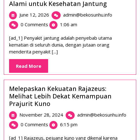
Alami untuk Kesehatan Jantung
June
Membuka
June 12, 2026
admin@bekosunhu.info
12,
Kekuatan
0 Comments
1:06 am
2026
Surgagacor:
Solusi
[ad_1] Penyakit jantung adalah penyebab utama
Alami
kematian di seluruh dunia, dengan jutaan orang
untuk
menderita penyakit [...]
Kesehatan
Jantung
Read
Read More
More
Melepaskan Kekuatan Rajazeus:
Melihat Lebih Dekat Kemampuan
Prajurit Kuno
November
Melep
November 28, 2024
admin@bekosunhu.info
28,
Kekua
0 Comments
6:15 pm
2024
Rajaze
Meliha
[ad_1] Rajazeus, pejuang kuno yang dikenal karena