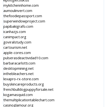
kipooglecouk.us
mykitchennhome.com
aumoulinvert.com
thefoodiepassport.com
superwindowproject.com
papibakigrafo.com
icanhazjs.com
canimpact.org
goviralstudy.com
cartourism.net
apple-cores.com
pulserasdeactividad10.com
barbaracarlotti.com
desktopmining.net
inthebleachers.net
lexapro-rx-store.com
buyskincareproducts.org
frenchbulldogpuppyforsale.net
kogamasquid.com
themultiplicationtablechart.com
casinoglamour.org