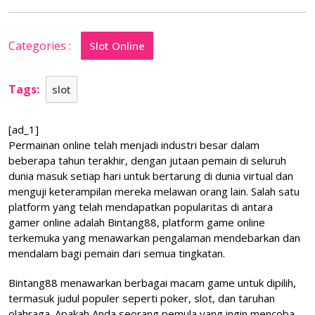
online
yang
mendebarkan
Categories :
Slot Online
dengan
bintang88
Tags:
slot
[ad_1]
Permainan online telah menjadi industri besar dalam
beberapa tahun terakhir, dengan jutaan pemain di seluruh
dunia masuk setiap hari untuk bertarung di dunia virtual dan
menguji keterampilan mereka melawan orang lain. Salah satu
platform yang telah mendapatkan popularitas di antara
gamer online adalah Bintang88, platform game online
terkemuka yang menawarkan pengalaman mendebarkan dan
mendalam bagi pemain dari semua tingkatan.
Bintang88 menawarkan berbagai macam game untuk dipilih,
termasuk judul populer seperti poker, slot, dan taruhan
olahraga. Apakah Anda seorang pemula yang ingin mencoba