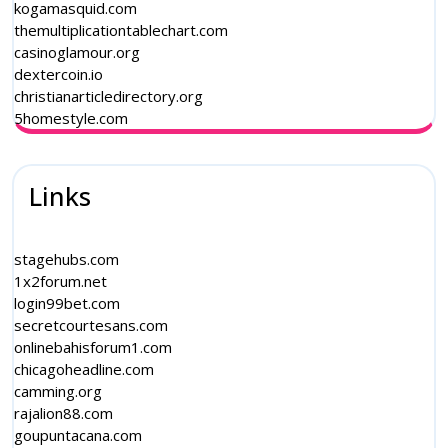
kogamasquid.com
themultiplicationtablechart.com
casinoglamour.org
dextercoin.io
christianarticledirectory.org
5homestyle.com
Links
stagehubs.com
1x2forum.net
login99bet.com
secretcourtesans.com
onlinebahisforum1.com
chicagoheadline.com
camming.org
rajalion88.com
goupuntacana.com