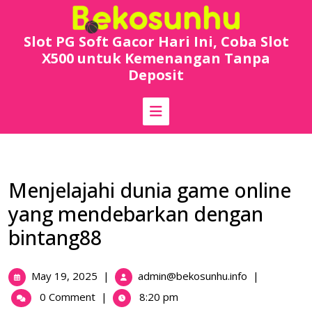
Skip
to
content
Slot PG Soft Gacor Hari Ini, Coba Slot
X500 untuk Kemenangan Tanpa
Deposit
Menjelajahi dunia game online
yang mendebarkan dengan
bintang88
May
Menjelajahi
May 19, 2025
|
admin@bekosunhu.info
|
19,
dunia
0 Comment
|
8:20 pm
2025
game