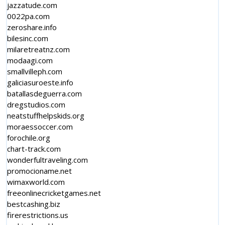
jazzatude.com
0022pa.com
zeroshare.info
bilesinc.com
milaretreatnz.com
modaagi.com
smallvilleph.com
galiciasuroeste.info
batallasdeguerra.com
dregstudios.com
neatstuffhelpskids.org
moraessoccer.com
forochile.org
chart-track.com
wonderfultraveling.com
promocioname.net
wimaxworld.com
freeonlinecricketgames.net
bestcashing.biz
firerestrictions.us