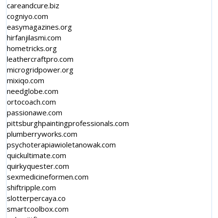
careandcure.biz
cogniyo.com
easymagazines.org
hirfanjilasmi.com
hometricks.org
leathercraftpro.com
microgridpower.org
mixiqo.com
needglobe.com
ortocoach.com
passionawe.com
pittsburghpaintingprofessionals.com
plumberryworks.com
psychoterapiawioletanowak.com
quickultimate.com
quirkyquester.com
sexmedicineformen.com
shiftripple.com
slotterpercaya.co
smartcoolbox.com