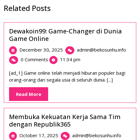
Related Posts
Dewakoin99: Game-Changer di Dunia
Game Online
December
Dewak
December 30, 2025
admin@bekosunhu.info
30,
Game
0 Comments
11:34 pm
2025
Chang
di
[ad_1] Game online telah menjadi hiburan populer bagi
Dunia
orang-orang dari segala usia di seluruh dunia. [...]
Game
Online
Read
Read More
More
Membuka Kekuatan Kerja Sama Tim
dengan Republik365
October
Membuk
October 17, 2025
admin@bekosunhu.info