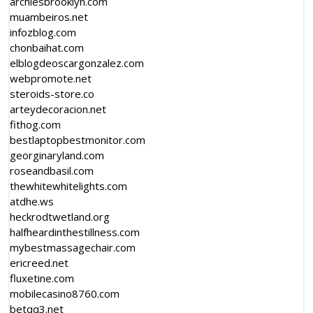
archiesbrooklyn.com
muambeiros.net
infozblog.com
chonbaihat.com
elblogdeoscargonzalez.com
webpromote.net
steroids-store.co
arteydecoracion.net
fithog.com
bestlaptopbestmonitor.com
georginaryland.com
roseandbasil.com
thewhitewhitelights.com
atdhe.ws
heckrodtwetland.org
halfheardinthestillness.com
mybestmassagechair.com
ericreed.net
fluxetine.com
mobilecasino8760.com
betqq3.net