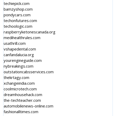
techiepick.com
bamzyshop.com
pondycars.com
techonfutures.com
techoologic.com
raspberryketonescanada.org
medihealthrules.com
usathrill.com
vshapedental.com
canfandalucia.org
yourengineguide.com
nybreakings.com
outstationcabsservices.com
thekrtagy.com
xchangeindia.com
coolmicrotech.com
dreamhousehack.com
the-techteacher.com
automobilenews-online.com
fashionalltimes.com