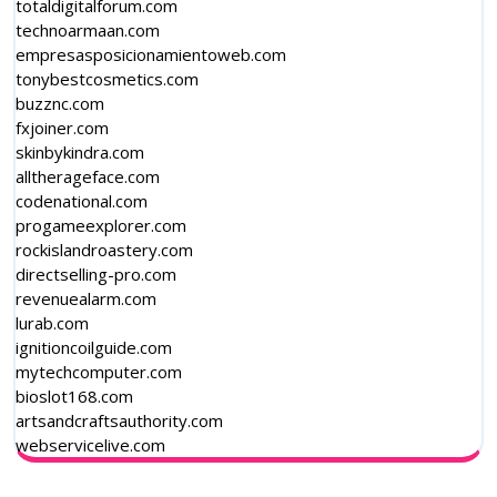
totaldigitalforum.com
technoarmaan.com
empresasposicionamientoweb.com
tonybestcosmetics.com
buzznc.com
fxjoiner.com
skinbykindra.com
alltherageface.com
codenational.com
progameexplorer.com
rockislandroastery.com
directselling-pro.com
revenuealarm.com
lurab.com
ignitioncoilguide.com
mytechcomputer.com
bioslot168.com
artsandcraftsauthority.com
webservicelive.com