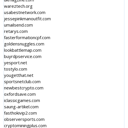
wareztech.org
usabestnetwork.com
jessepinkmanoutfit.com
umailsend.com
retarys.com
fasterformationcpf.com
goldensnuggles.com
lookbattlemap.com
buyrdpservice.com
yesport.net
tostylo.com
yougetthat.net
sportsnetclub.com
newbestcrypto.com
oxfordsave.com
iclassicgames.com
saung-artikel.com
fasthokivip2.com
observersports.com
cryptominingplus.com