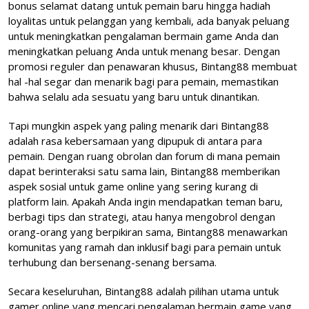
bonus selamat datang untuk pemain baru hingga hadiah
loyalitas untuk pelanggan yang kembali, ada banyak peluang
untuk meningkatkan pengalaman bermain game Anda dan
meningkatkan peluang Anda untuk menang besar. Dengan
promosi reguler dan penawaran khusus, Bintang88 membuat
hal -hal segar dan menarik bagi para pemain, memastikan
bahwa selalu ada sesuatu yang baru untuk dinantikan.
Tapi mungkin aspek yang paling menarik dari Bintang88
adalah rasa kebersamaan yang dipupuk di antara para
pemain. Dengan ruang obrolan dan forum di mana pemain
dapat berinteraksi satu sama lain, Bintang88 memberikan
aspek sosial untuk game online yang sering kurang di
platform lain. Apakah Anda ingin mendapatkan teman baru,
berbagi tips dan strategi, atau hanya mengobrol dengan
orang-orang yang berpikiran sama, Bintang88 menawarkan
komunitas yang ramah dan inklusif bagi para pemain untuk
terhubung dan bersenang-senang bersama.
Secara keseluruhan, Bintang88 adalah pilihan utama untuk
gamer online yang mencari pengalaman bermain game yang