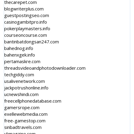
thecarepet.com
blogwriterplus.com
guestpostingseo.com
casinogambitpro.info
pokerplaymasters.info
courseoncourse.com
bantinbatdongsan247.com
bahednog.info
bahenxgek.info
pertamaskre.com
threadsvideoandphotodownloader.com
techgiddy.com
usalivenetwork.com
jackpotrushonline.info
ucnewshindi.com
freecellphonedatabase.com
gamersrope.com
exellewebmedia.com
free-gamestop.com
sinbadtravels.com
ukmagzine.com