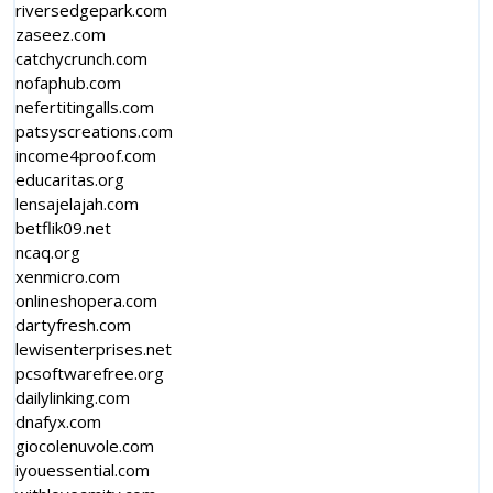
riversedgepark.com
zaseez.com
catchycrunch.com
nofaphub.com
nefertitingalls.com
patsyscreations.com
income4proof.com
educaritas.org
lensajelajah.com
betflik09.net
ncaq.org
xenmicro.com
onlineshopera.com
dartyfresh.com
lewisenterprises.net
pcsoftwarefree.org
dailylinking.com
dnafyx.com
giocolenuvole.com
iyouessential.com