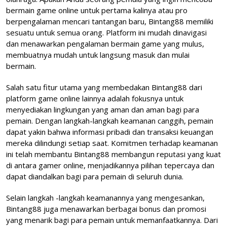
bermain game online untuk pertama kalinya atau pro
berpengalaman mencari tantangan baru, Bintang88 memiliki
sesuatu untuk semua orang. Platform ini mudah dinavigasi
dan menawarkan pengalaman bermain game yang mulus,
membuatnya mudah untuk langsung masuk dan mulai
bermain.
Salah satu fitur utama yang membedakan Bintang88 dari
platform game online lainnya adalah fokusnya untuk
menyediakan lingkungan yang aman dan aman bagi para
pemain. Dengan langkah-langkah keamanan canggih, pemain
dapat yakin bahwa informasi pribadi dan transaksi keuangan
mereka dilindungi setiap saat. Komitmen terhadap keamanan
ini telah membantu Bintang88 membangun reputasi yang kuat
di antara gamer online, menjadikannya pilihan tepercaya dan
dapat diandalkan bagi para pemain di seluruh dunia.
Selain langkah -langkah keamanannya yang mengesankan,
Bintang88 juga menawarkan berbagai bonus dan promosi
yang menarik bagi para pemain untuk memanfaatkannya. Dari