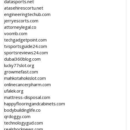
datasports.net
atasehirescortu.net
engineeringtechub.com
jerryescorts.com
attorneylegal.co
voomb.com
techgadgetpoint.com
tvsportsguide24.com
sportsreviews24.com
dubai360blog.com
lucky77slot.org
growmefast.com
mahkotahokislot.com
onlinecancerpharm.com
ufalek.org
mattress-disposal.com
happyflooringandcabinets.com
bodybuildinglife.co
qrdoggy.com
technologygud.com
realshocknews.com