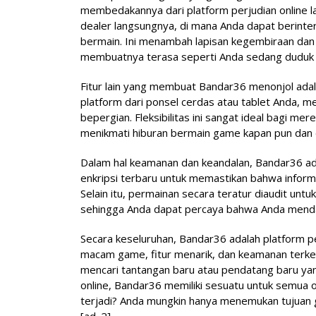
membedakannya dari platform perjudian online la
dealer langsungnya, di mana Anda dapat berinter
bermain. Ini menambah lapisan kegembiraan da
membuatnya terasa seperti Anda sedang duduk d
Fitur lain yang membuat Bandar36 menonjol adal
platform dari ponsel cerdas atau tablet Anda,
bepergian. Fleksibilitas ini sangat ideal bagi me
menikmati hiburan bermain game kapan pun dan
Dalam hal keamanan dan keandalan, Bandar36 ada
enkripsi terbaru untuk memastikan bahwa inform
Selain itu, permainan secara teratur diaudit untu
sehingga Anda dapat percaya bahwa Anda menda
Secara keseluruhan, Bandar36 adalah platform p
macam game, fitur menarik, dan keamanan terk
mencari tantangan baru atau pendatang baru yang
online, Bandar36 memiliki sesuatu untuk semua 
terjadi? Anda mungkin hanya menemukan tujuan 