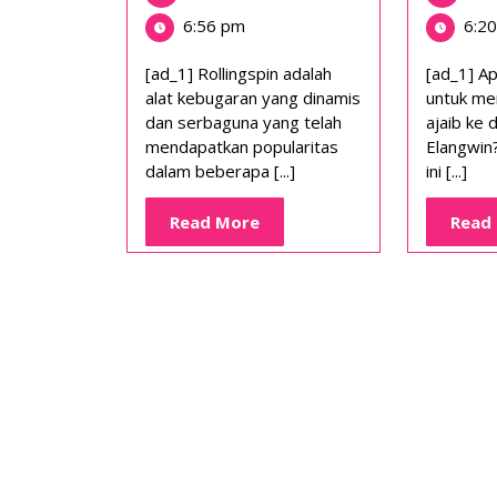
Rollingspin
untuk
6:56 pm
6:2
rutinitas
[ad_1] Rollingspin adalah
kebugaran
[ad_1] A
alat kebugaran yang dinamis
Anda
untuk me
dan serbaguna yang telah
ajaib ke 
mendapatkan popularitas
Elangwi
dalam beberapa [...]
ini [...]
Read
Read More
Read
More