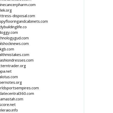
linecancerpharm.com
alek.org
ttress-disposal.com
ppyflooringandcabinets.com
ybuildinglife.co
doggy.com
chnologygud.com
alshocknews.com
ckgb.com
althmistakes.com
fashiondresses.com
tterntrader.org
hpa.net
talotus.com
pernotes.org
rldsportsempires.com
datecentral360.com
tamastah.com
score.net
leraio.info