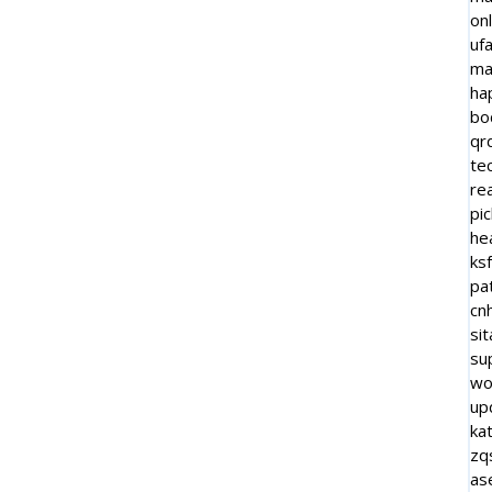
on
uf
ma
ha
bod
qr
te
re
pi
he
ks
pa
cn
si
su
wo
up
ka
zq
ase