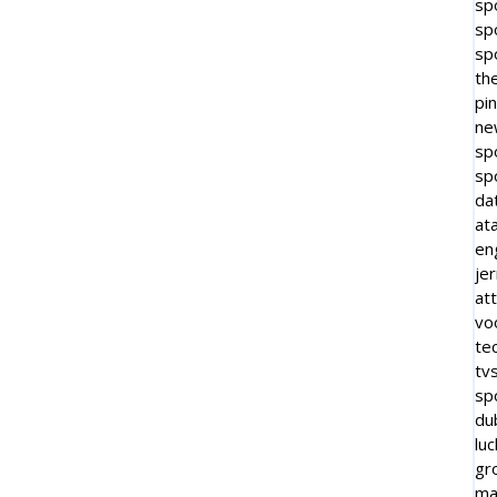
sp
sp
sp
th
pi
ne
sp
sp
da
at
en
je
at
vo
te
tv
sp
du
lu
gr
ma