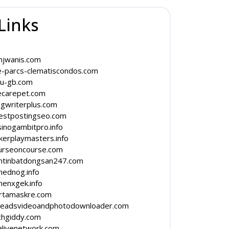
Links
njwanis.com
e-parcs-clematiscondos.com
su-gb.com
ecarepet.com
ogwriterplus.com
estpostingseo.com
sinogambitpro.info
kerplaymasters.info
urseoncourse.com
ntinbatdongsan247.com
hednog.info
henxgek.info
rtamaskre.com
readsvideoandphotodownloader.com
hi
chgiddy.com
apes
alivenetwork.com