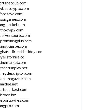
ortsnetclub.com
wbestcrypto.com
fordsave.com
lassicgames.com
ung-artikel.com
sthokivip2.com
serversports.com
yptominingplus.com
uinoticiaspe.com
nghairedfrenchbulldog.com
wyersforhire.co
sinemarket.com
tahari88play.net
neydescriptor.com
uthsmagazine.com
inaidee.net
ortsdarkest.com
btoon.biz
esportswires.com
ungpro.com