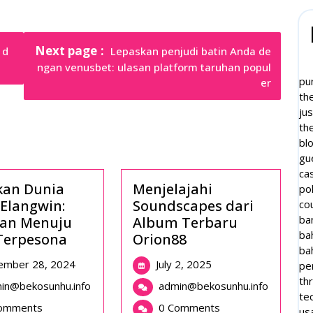
Newer
Next page
 d
Lepaskan penjudi batin Anda de
Posts
ngan venusbet: ulasan platform taruhan popul
pu
er
th
ju
th
bl
gu
ca
an Dunia
Menjelajahi
po
 Elangwin:
Soundscapes dari
co
ba
an Menuju
Album Terbaru
ba
Terpesona
Orion88
ba
December
July
ember 28, 2024
July 2, 2025
pe
28,
2,
th
Temukan
Menjelaja
in@bekosunhu.info
admin@bekosunhu.info
2024
2025
te
Dunia
Soundsc
omments
0 Comments
us