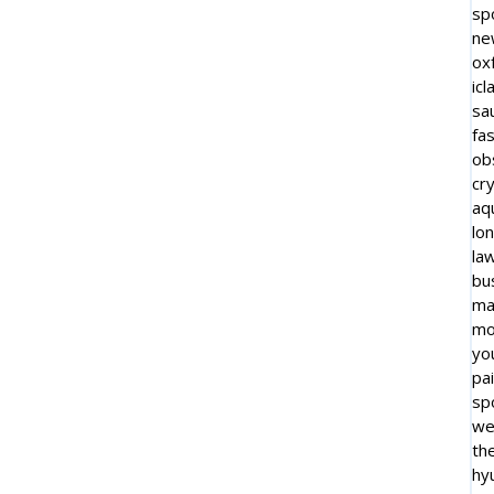
sp
ne
ox
ic
sa
fa
ob
cr
aq
lo
la
bu
ma
mo
yo
pa
sp
we
th
hy