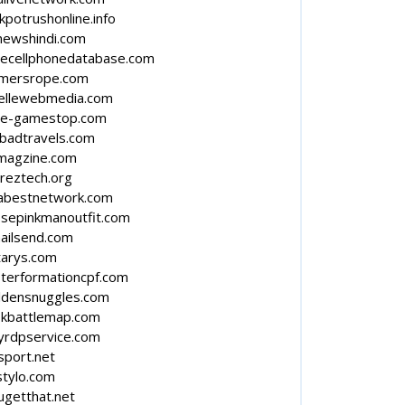
ckpotrushonline.info
newshindi.com
eecellphonedatabase.com
mersrope.com
ellewebmedia.com
ee-gamestop.com
nbadtravels.com
magzine.com
reztech.org
abestnetwork.com
ssepinkmanoutfit.com
ailsend.com
tarys.com
sterformationcpf.com
ldensnuggles.com
okbattlemap.com
yrdpservice.com
sport.net
stylo.com
ugetthat.net