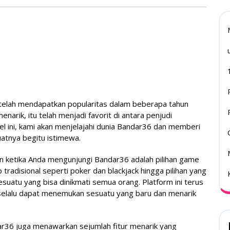
Bandar36
yang
Menyenangkan:
Ulasan
mendalam
 telah mendapatkan popularitas dalam beberapa tahun
narik, itu telah menjadi favorit di antara penjudi
l ini, kami akan menjelajahi dunia Bandar36 dan memberi
tnya begitu istimewa.
an ketika Anda mengunjungi Bandar36 adalah pilihan game
o tradisional seperti poker dan blackjack hingga pilihan yang
sesuatu yang bisa dinikmati semua orang. Platform ini terus
elalu dapat menemukan sesuatu yang baru dan menarik
r36 juga menawarkan sejumlah fitur menarik yang