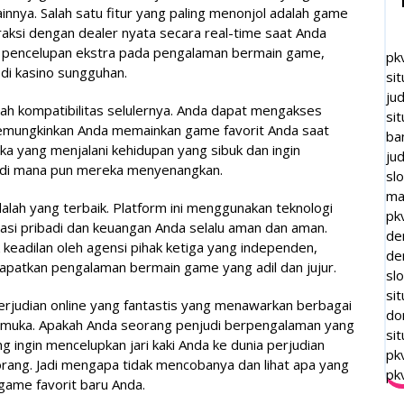
innya. Salah satu fitur yang paling menonjol adalah game
aksi dengan dealer nyata secara real-time saat Anda
n pencelupan ekstra pada pengalaman bermain game,
pk
i kasino sungguhan.
si
ju
ah kompatibilitas selulernya. Anda dapat mengakses
si
 memungkinkan Anda memainkan game favorit Anda saat
ba
reka yang menjalani kehidupan yang sibuk dan ingin
ju
 di mana pun mereka menyenangkan.
sl
ma
lah yang terbaik. Platform ini menggunakan teknologi
pk
asi pribadi dan keuangan Anda selalu aman dan aman.
de
k keadilan oleh agensi pihak ketiga yang independen,
de
patkan pengalaman bermain game yang adil dan jujur.
sl
si
erjudian online yang fantastis yang menawarkan berbagai
do
emuka. Apakah Anda seorang penjudi berpengalaman yang
si
 ingin mencelupkan jari kaki Anda ke dunia perjudian
pk
orang. Jadi mengapa tidak mencobanya dan lihat apa yang
pk
game favorit baru Anda.