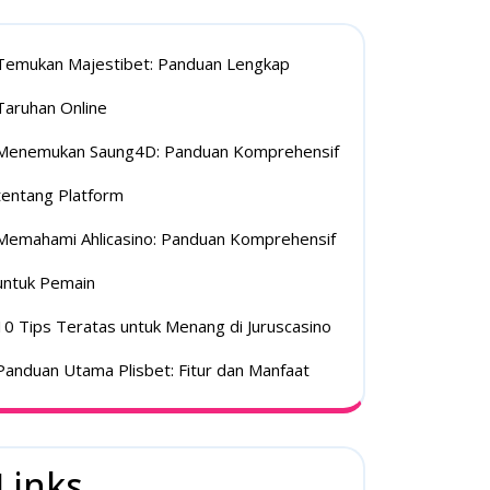
Temukan Majestibet: Panduan Lengkap
Taruhan Online
Menemukan Saung4D: Panduan Komprehensif
tentang Platform
Memahami Ahlicasino: Panduan Komprehensif
untuk Pemain
10 Tips Teratas untuk Menang di Juruscasino
Panduan Utama Plisbet: Fitur dan Manfaat
Links