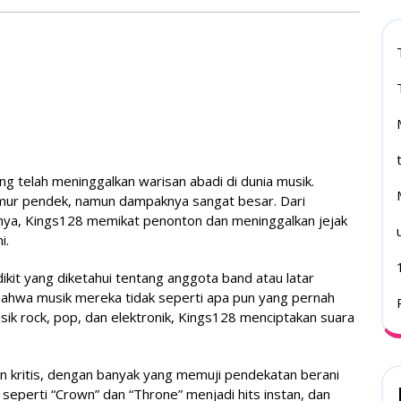
Para
Raja128:
Sekilas
Tentang
Pemerintahan
Mereka
ng telah meninggalkan warisan abadi di dunia musik.
umur pendek, namun dampaknya sangat besar. Dari
nya, Kings128 memikat penonton dan meninggalkan jejak
i.
dikit yang diketahui tentang anggota band atau latar
bahwa musik mereka tidak seperti apa pun yang pernah
k rock, pop, dan elektronik, Kings128 menciptakan suara
ian kritis, dengan banyak yang memuji pendekatan berani
 seperti “Crown” dan “Throne” menjadi hits instan, dan