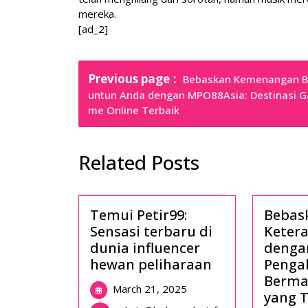
mereka.
[ad_2]
Post
Older
Previous page
Bebaskan Kemenangan B
navigation
Posts
untun Anda dengan MPO88Asia: Destinasi G
me Online Terbaik
Related Posts
Temui Petir99:
Bebas
Sensasi terbaru di
Keter
dunia influencer
denga
hewan peliharaan
Penga
Berma
March
March 21, 2025
yang 
21,
Temui