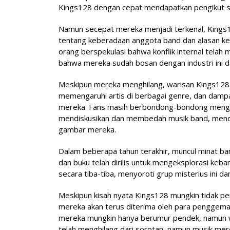
Kings128 dengan cepat mendapatkan pengikut s
Namun secepat mereka menjadi terkenal, Kings1
tentang keberadaan anggota band dan alasan kep
orang berspekulasi bahwa konflik internal telah
bahwa mereka sudah bosan dengan industri ini da
Meskipun mereka menghilang, warisan Kings128 
memengaruhi artis di berbagai genre, dan dampa
mereka. Fans masih berbondong-bondong mengunj
mendiskusikan dan membedah musik band, mencar
gambar mereka.
Dalam beberapa tahun terakhir, muncul minat b
dan buku telah dirilis untuk mengeksplorasi keba
secara tiba-tiba, menyoroti grup misterius ini d
Meskipun kisah nyata Kings128 mungkin tidak per
mereka akan terus diterima oleh para penggema
mereka mungkin hanya berumur pendek, namun w
telah menghilang dari sorotan, namun musik mere