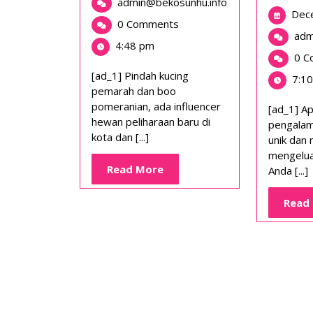
admin@bekosunhu.info
2025
Petir99:
Dec
0 Comments
Sensasi
adm
terbaru
4:48 pm
0 C
di
[ad_1] Pindah kucing
dunia
7:1
pemarah dan boo
influencer
pomeranian, ada influencer
hewan
[ad_1] A
hewan peliharaan baru di
peliharaan
pengalam
kota dan [...]
unik dan
mengelua
Read
Read More
Anda [...]
More
Read