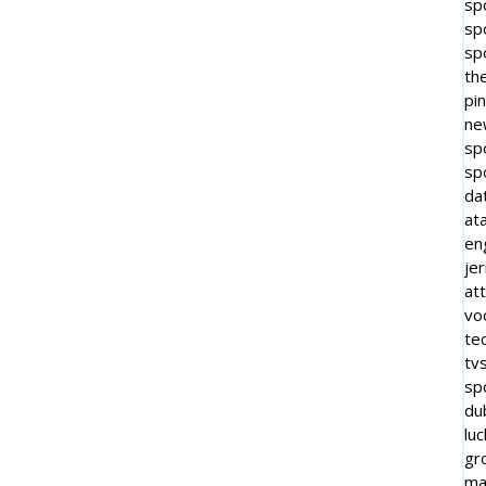
sp
sp
sp
th
pi
ne
sp
sp
da
at
en
je
at
vo
te
tv
sp
du
lu
gr
ma