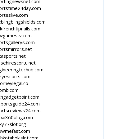
ortingnewsnet.com
ortstime24day.com
orteslive.com
eblingblingshields.com
nkfrenchtipnails.com
wgamestv.com
ortsgallerys.com
ortsmirrors.net
tasports.net
asehirescortu.net
gineeringtechub.com
rryescorts.com
torneylegal.co
omb.com
chgadgetpoint.com
sportsguide24.com
ortsreviews24.com
bai360blog.com
cky77slot.org
owmefast.com
hkotahokislot.com