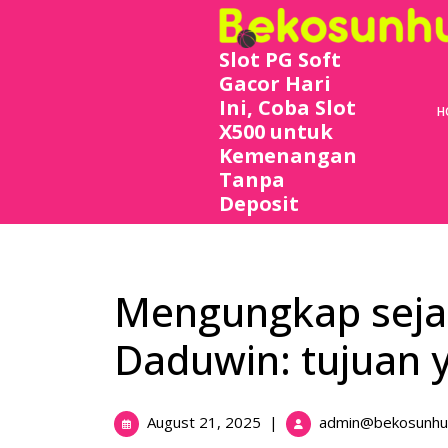
Skip
to
content
Slot PG Soft
Gacor Hari
Ini, Coba Slot
H
X500 untuk
Kemenangan
Tanpa
Deposit
Mengungkap seja
Daduwin: tujuan 
August
August 21, 2025
|
admin@bekosunhu.
21,