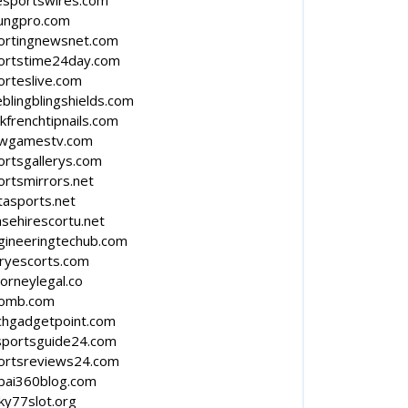
esportswires.com
ungpro.com
ortingnewsnet.com
ortstime24day.com
orteslive.com
eblingblingshields.com
nkfrenchtipnails.com
wgamestv.com
ortsgallerys.com
ortsmirrors.net
tasports.net
asehirescortu.net
gineeringtechub.com
rryescorts.com
torneylegal.co
omb.com
chgadgetpoint.com
sportsguide24.com
ortsreviews24.com
bai360blog.com
cky77slot.org