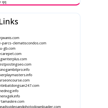
v qq
Links
njwanis.com
e-parcs-clematiscondos.com
su-gb.com
ecarepet.com
ogwriterplus.com
estpostingseo.com
sinogambitpro.info
kerplaymasters.info
urseoncourse.com
ntinbatdongsan247.com
hednog.info
henxgek.info
rtamaskre.com
readsvideoandphotodownloader.com