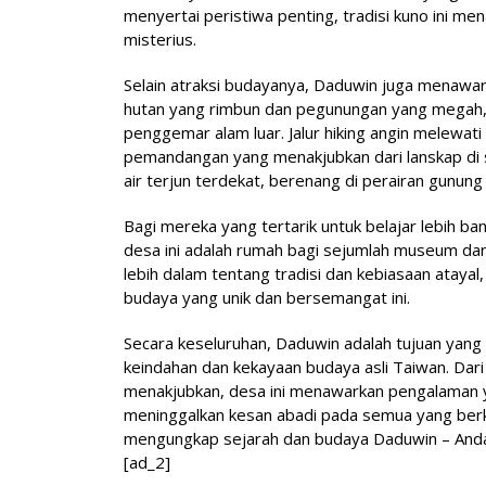
menyertai peristiwa penting, tradisi kuno ini m
misterius.
Selain atraksi budayanya, Daduwin juga menawar
hutan yang rimbun dan pegunungan yang megah, 
penggemar alam luar. Jalur hiking angin melew
pemandangan yang menakjubkan dari lanskap di s
air terjun terdekat, berenang di perairan gunung
Bagi mereka yang tertarik untuk belajar lebih b
desa ini adalah rumah bagi sejumlah museum dan
lebih dalam tentang tradisi dan kebiasaan atay
budaya yang unik dan bersemangat ini.
Secara keseluruhan, Daduwin adalah tujuan yang 
keindahan dan kekayaan budaya asli Taiwan. Dar
menakjubkan, desa ini menawarkan pengalaman 
meninggalkan kesan abadi pada semua yang berku
mengungkap sejarah dan budaya Daduwin – Anda
[ad_2]