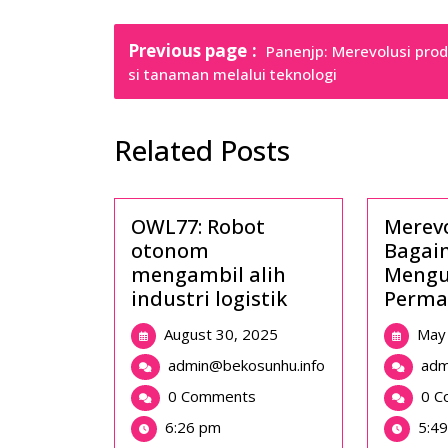
Post
Older
Previous page
Panenjp: Merevolusi pro
navigation
Posts
si tanaman melalui teknologi
Related Posts
OWL77: Robot
Merevo
otonom
Bagai
mengambil alih
Meng
industri logistik
Perma
August
August 30, 2025
May
30,
OWL77:
admin@bekosunhu.info
adm
2025
Robot
0 Comments
0 C
otonom
mengambil
6:26 pm
5:4