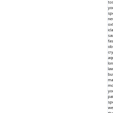
to
yo
sp
ne
ox
ic
sa
fa
ob
cr
aq
lo
la
bu
ma
mo
yo
pa
sp
we