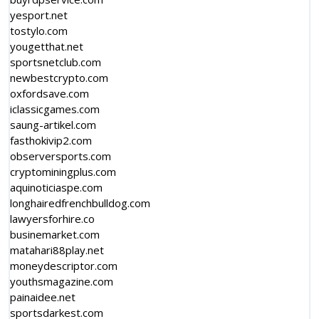
yesport.net
tostylo.com
yougetthat.net
sportsnetclub.com
newbestcrypto.com
oxfordsave.com
iclassicgames.com
saung-artikel.com
fasthokivip2.com
observersports.com
cryptominingplus.com
aquinoticiaspe.com
longhairedfrenchbulldog.com
lawyersforhire.co
businemarket.com
matahari88play.net
moneydescriptor.com
youthsmagazine.com
painaidee.net
sportsdarkest.com