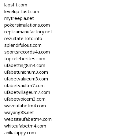
lapsfit.com
levelup-fast.com
mytreepla.net
pokersimulations.com
replicamanufactory.net
rezultate-loto.info
splendifulous.com
sportsrecords4u.com
topceleberites.com
ufabetting8m4.com
ufabetunionum3.com
ufabetvalueum3.com
ufabetvaultm7.com
ufabetvillageum7.com
ufabetvoicem3.com
waveufabetm4.com
wayang88.net
websiteufabetm4.com
whiteufabetm4.com
anikalappy.com