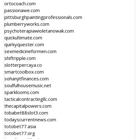
ortocoach.com
passionawe.com
pittsburghpaintingprofessionals.com
plumberryworks.com
psychoterapiawioletanowak.com
quickultimate.com
quirkyquester.com
sexmedicineformen.com
shiftripple.com
slotterpercaya.co
smartcoolbox.com
sohanjitfinances.com
soulfulhousemusic.net
sparklooms.com
tacticalcontractingllc.com
thecapitalpowers.com
tobabet88slot3.com
todayscurrentnews.com
totobet77.asia
totobet77.org