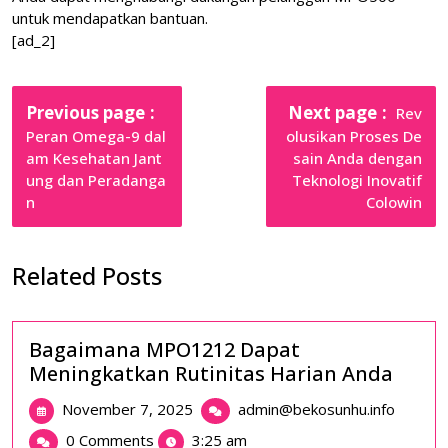
untuk mendapatkan bantuan.
[ad_2]
Post
navigation
Older
Newer
Previous page
Next page
Rev
Posts
Posts
Peran Omega-9 dal
olusikan Proses De
am Kesehatan Jant
sain Anda dengan
ung dan Peradanga
Teknologi Inovatif
n
Colowin
Related Posts
Bagaimana MPO1212 Dapat
Meningkatkan Rutinitas Harian Anda
November
Bagaim
November 7, 2025
admin@bekosunhu.info
7,
MPO12
0 Comments
3:25 am