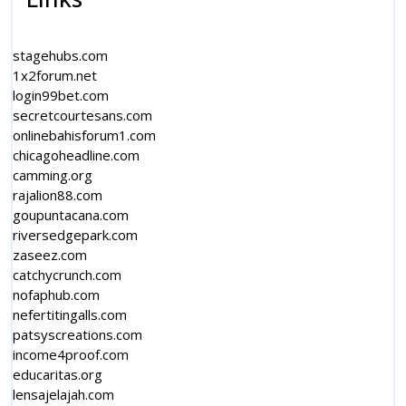
stagehubs.com
1x2forum.net
login99bet.com
secretcourtesans.com
onlinebahisforum1.com
chicagoheadline.com
camming.org
rajalion88.com
goupuntacana.com
riversedgepark.com
zaseez.com
catchycrunch.com
nofaphub.com
nefertitingalls.com
patsyscreations.com
income4proof.com
educaritas.org
lensajelajah.com