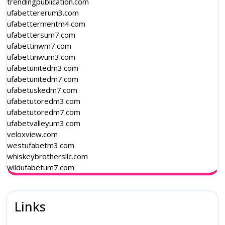
trendingpublication.com
ufabettererum3.com
ufabettermentm4.com
ufabettersum7.com
ufabettinwm7.com
ufabettinwum3.com
ufabetunitedm3.com
ufabetunitedm7.com
ufabetuskedm7.com
ufabetutoredm3.com
ufabetutoredm7.com
ufabetvalleyum3.com
veloxview.com
westufabetm3.com
whiskeybrothersllc.com
wildufabetum7.com
Links