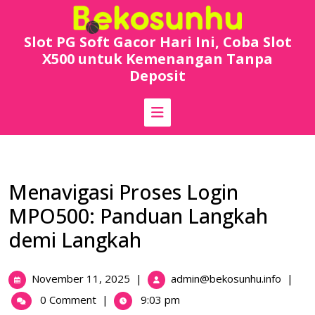
Skip
to
content
Slot PG Soft Gacor Hari Ini, Coba Slot
X500 untuk Kemenangan Tanpa
Deposit
Menavigasi Proses Login
MPO500: Panduan Langkah
demi Langkah
November
Menavi
November 11, 2025
|
admin@bekosunhu.info
|
11,
Prose
0 Comment
|
9:03 pm
2025
Login