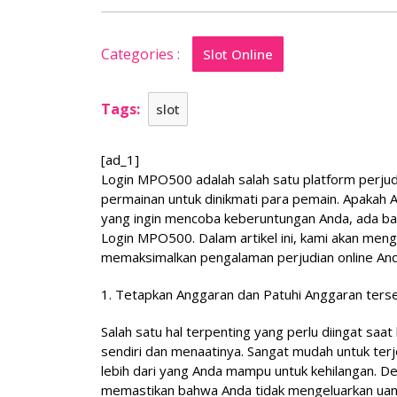
2026
Categories :
Slot Online
Tags:
slot
[ad_1]
Login MPO500 adalah salah satu platform perju
permainan untuk dinikmati para pemain. Apakah
yang ingin mencoba keberuntungan Anda, ada b
Login MPO500. Dalam artikel ini, kami akan men
memaksimalkan pengalaman perjudian online And
1. Tetapkan Anggaran dan Patuhi Anggaran ters
Salah satu hal terpenting yang perlu diingat saa
sendiri dan menaatinya. Sangat mudah untuk ter
lebih dari yang Anda mampu untuk kehilangan. 
memastikan bahwa Anda tidak mengeluarkan uang 