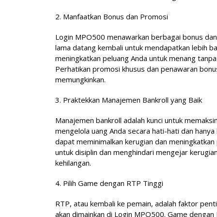
2. Manfaatkan Bonus dan Promosi
Login MPO500 menawarkan berbagai bonus dan 
lama datang kembali untuk mendapatkan lebih b
meningkatkan peluang Anda untuk menang tanpa
Perhatikan promosi khusus dan penawaran bonus
memungkinkan.
3. Praktekkan Manajemen Bankroll yang Baik
Manajemen bankroll adalah kunci untuk memaks
mengelola uang Anda secara hati-hati dan hanya 
dapat meminimalkan kerugian dan meningkatkan 
untuk disiplin dan menghindari mengejar kerugi
kehilangan.
4. Pilih Game dengan RTP Tinggi
RTP, atau kembali ke pemain, adalah faktor pen
akan dimainkan di Login MPO500. Game dengan R