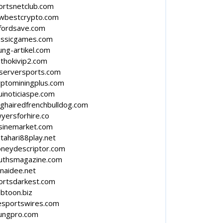
ortsnetclub.com
wbestcrypto.com
an
fordsave.com
lassicgames.com
ung-artikel.com
sthokivip2.com
serversports.com
yptominingplus.com
uinoticiaspe.com
nghairedfrenchbulldog.com
wyersforhire.co
sinemarket.com
tahari88play.net
neydescriptor.com
uthsmagazine.com
inaidee.net
ortsdarkest.com
btoon.biz
esportswires.com
ungpro.com