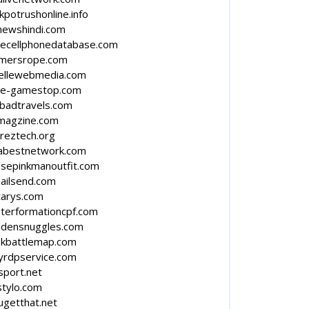
ckpotrushonline.info
newshindi.com
eecellphonedatabase.com
mersrope.com
ellewebmedia.com
ee-gamestop.com
nbadtravels.com
magzine.com
reztech.org
abestnetwork.com
ssepinkmanoutfit.com
ailsend.com
tarys.com
sterformationcpf.com
ldensnuggles.com
okbattlemap.com
yrdpservice.com
ind
sport.net
stylo.com
ugetthat.net