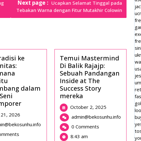
Newer
Next page
ng
Ucapkan Selamat Tinggal pada
ja
Posts
Tebakan Warna dengan Fitur Mutakhir Colowin
uc
fr
ga
ex
fr
si
uk
radisi ke
Temui Mastermind
wa
nitas:
Di Balik Rajajp:
us
mana
Sebuah Pandangan
je
itu
Inside at The
um
mbang dalam
Success Story
re
Seni
mereka
fa
mporer
go
October
October 2, 2025
lo
2,
May
 21, 2026
Temui
admin@bekosunhu.info
bu
2025
21,
Masterm
Dari
ye
in@bekosunhu.info
0 Comments
2026
Di
Tradisi
to
omments
Balik
8:43 am
ke
yo