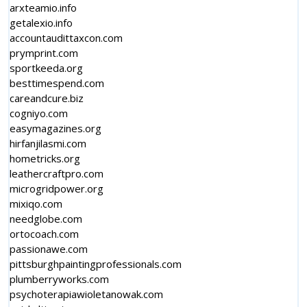
arxteamio.info
getalexio.info
accountaudittaxcon.com
prymprint.com
sportkeeda.org
besttimespend.com
careandcure.biz
cogniyo.com
easymagazines.org
hirfanjilasmi.com
hometricks.org
leathercraftpro.com
microgridpower.org
mixiqo.com
needglobe.com
ortocoach.com
passionawe.com
pittsburghpaintingprofessionals.com
plumberryworks.com
psychoterapiawioletanowak.com