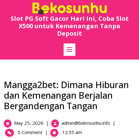
Skip
to
content
Slot PG Soft Gacor Hari Ini, Coba Slot
X500 untuk Kemenangan Tanpa
Deposit
Mangga2bet: Dimana Hiburan
dan Kemenangan Berjalan
Bergandengan Tangan
May
Mangga2bet:
May 25, 2026
|
admin@bekosunhu.info
|
25,
Dimana
0 Comment
|
12:55 am
2026
Hiburan