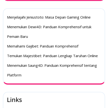
Menjelajahi Jeniustoto: Masa Depan Gaming Online
Menemukan Dewi4D: Panduan Komprehensif untuk
Pemain Baru
Memahami Gajibet: Panduan Komprehensif
Temukan Majestibet: Panduan Lengkap Taruhan Online
Menemukan Saung4D: Panduan Komprehensif tentang
Platform
Links