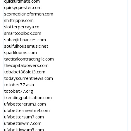
quickultimate.com
quirkyquester.com
sexmedicineformen.com
shiftripple.com
slotterpercaya.co
smartcoolbox.com
sohanjitfinances.com
soulfulhousemusic.net
sparklooms.com
tacticalcontractingllc.com
thecapitalpowers.com
tobabet88slot3.com
todayscurrentnews.com
totobet77.asia
totobet77.org
trendingpublication.com
ufabettererum3.com
ufabettermentm4.com
ufabettersum7.com
ufabettinwm7.com
ufabettinwum3.com