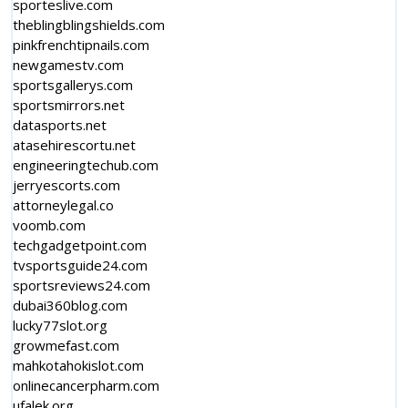
sporteslive.com
theblingblingshields.com
pinkfrenchtipnails.com
newgamestv.com
sportsgallerys.com
sportsmirrors.net
datasports.net
atasehirescortu.net
engineeringtechub.com
jerryescorts.com
attorneylegal.co
voomb.com
techgadgetpoint.com
tvsportsguide24.com
sportsreviews24.com
dubai360blog.com
lucky77slot.org
growmefast.com
mahkotahokislot.com
onlinecancerpharm.com
ufalek.org