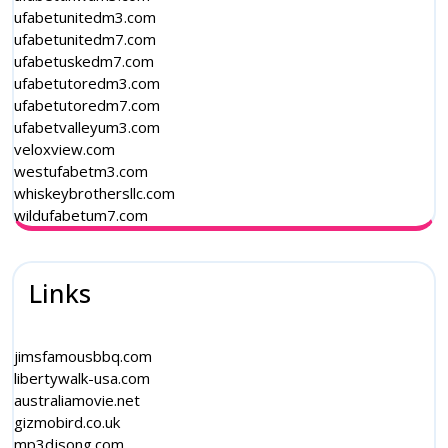
ufabetunitedm3.com
ufabetunitedm7.com
ufabetuskedm7.com
ufabetutoredm3.com
ufabetutoredm7.com
ufabetvalleyum3.com
veloxview.com
westufabetm3.com
whiskeybrothersllc.com
wildufabetum7.com
Links
jimsfamousbbq.com
libertywalk-usa.com
australiamovie.net
gizmobird.co.uk
mp3djsong.com