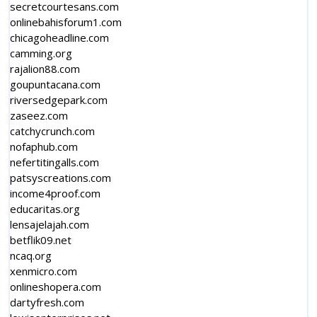
secretcourtesans.com
onlinebahisforum1.com
chicagoheadline.com
camming.org
rajalion88.com
goupuntacana.com
riversedgepark.com
zaseez.com
catchycrunch.com
nofaphub.com
nefertitingalls.com
patsyscreations.com
income4proof.com
educaritas.org
lensajelajah.com
betflik09.net
ncaq.org
xenmicro.com
onlineshopera.com
dartyfresh.com