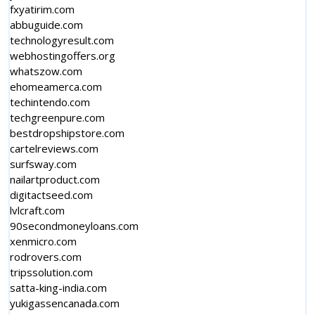
fxyatirim.com
abbuguide.com
technologyresult.com
webhostingoffers.org
whatszow.com
ehomeamerca.com
techintendo.com
techgreenpure.com
bestdropshipstore.com
cartelreviews.com
surfsway.com
nailartproduct.com
digitactseed.com
lvlcraft.com
90secondmoneyloans.com
xenmicro.com
rodrovers.com
tripssolution.com
satta-king-india.com
yukigassencanada.com