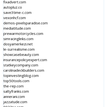
fixadvert.com
autopluz.co
save3time-c.com
vexonhcf.com
demos-pixelsparadise.com
mediatitude.com
prewarmotorcycles.com
simracinglinks.com
dosyamerkezi.net
le-surrealisme.com
showcasebeauty.com
insurancepolicyexpert.com
statkeycompany.com
carolinadeckbuilders.com
topinvestingblog.com
top50tools.com
the-rep.com
saltyfranks.com
annerani.com
jazzatude.com