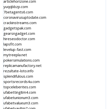
articlehorizone.com
yuqqbbzp.com
7betagents6.com
coronavirusuptodate.com
crackinstreams.com
gadgetspak.com
gearsngadget.com
hireseodoctor.com
lapsfit.com
levelup-fast.com
mytreepla.net
pokersimulations.com
replicamanufactory.net
rezultate-loto.info
splendifulous.com
sportsrecords4u.com
topceleberites.com
ufabetting8m4.com
ufabetunionum3.com
ufabetvalueum3.com
ufabetvaultm7.com