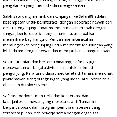
pengalaman yang mendidik dan mengesankan.
Salah satu yang menarik dari kunjungan ke Safari88 adalah
kesempatan untuk berinteraksi dengan beberapa hewan dari
dekat. Pengunjung dapat memberi makan jerapah dengan
tangan, berfoto selfie dengan harimau, atau bahkan
memelihara bayi kanguru. Pengalaman interaktif ini
memungkinkan pengunjung untuk membentuk hubungan yang
lebih dalam dengan hewan dan menciptakan kenangan abadi.
Selain tur safari dan bertemu binatang, Safari88 juga
menawarkan berbagai aktivitas lain untuk dinikmati
pengunjung. Para tamu dapat naik kereta di taman, menikmati
piknik makan siang di lingkungan yang indah, atau berbelanja
oleh-oleh di toko suvenir.
Safari88 berkomitmen terhadap konservasi dan
kesejahteraan hewan yang mereka rawat. Taman ini
berpartisipasi dalam program pemuliaan spesies yang
terancam punah, dan bekerja sama dengan organisasi