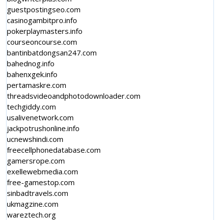
guestpostingseo.com
casinogambitpro.info
pokerplaymasters.info
courseoncourse.com
bantinbatdongsan247.com
bahednog.info
bahenxgek.info
pertamaskre.com
threadsvideoandphotodownloader.com
techgiddy.com
usalivenetwork.com
jackpotrushonline.info
ucnewshindi.com
freecellphonedatabase.com
gamersrope.com
exellewebmedia.com
free-gamestop.com
sinbadtravels.com
ukmagzine.com
wareztech.org