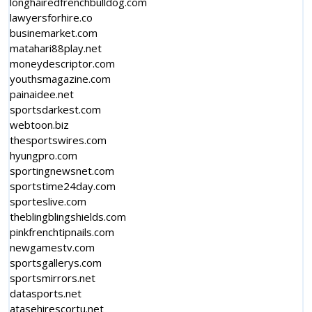
longhairedfrenchbulldog.com
lawyersforhire.co
businemarket.com
matahari88play.net
moneydescriptor.com
youthsmagazine.com
painaidee.net
sportsdarkest.com
webtoon.biz
thesportswires.com
hyungpro.com
sportingnewsnet.com
sportstime24day.com
sporteslive.com
theblingblingshields.com
pinkfrenchtipnails.com
newgamestv.com
sportsgallerys.com
sportsmirrors.net
datasports.net
atasehirescortu.net