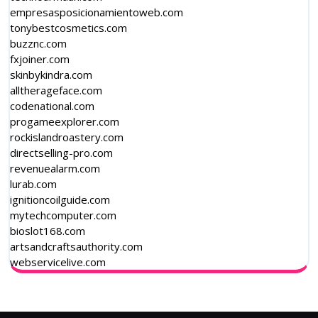
empresasposicionamientoweb.com
tonybestcosmetics.com
buzznc.com
fxjoiner.com
skinbykindra.com
alltherageface.com
codenational.com
progameexplorer.com
rockislandroastery.com
directselling-pro.com
revenuealarm.com
lurab.com
ignitioncoilguide.com
mytechcomputer.com
bioslot168.com
artsandcraftsauthority.com
webservicelive.com