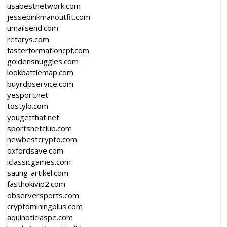
usabestnetwork.com
jessepinkmanoutfit.com
umailsend.com
retarys.com
fasterformationcpf.com
goldensnuggles.com
lookbattlemap.com
buyrdpservice.com
yesport.net
tostylo.com
yougetthat.net
sportsnetclub.com
newbestcrypto.com
oxfordsave.com
iclassicgames.com
saung-artikel.com
fasthokivip2.com
observersports.com
cryptominingplus.com
aquinoticiaspe.com