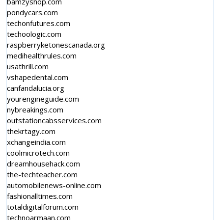
bamzyshop.com
pondycars.com
techonfutures.com
techoologic.com
raspberryketonescanada.org
medihealthrules.com
usathrill.com
vshapedental.com
canfandalucia.org
yourengineguide.com
nybreakings.com
outstationcabsservices.com
thekrtagy.com
xchangeindia.com
coolmicrotech.com
dreamhousehack.com
the-techteacher.com
automobilenews-online.com
fashionalltimes.com
totaldigitalforum.com
technoarmaan.com