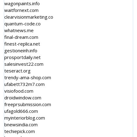
wagonpaints.info
waitfornext.com
clearvisionmarketing.co
quantum-code.co
whatnews.me
final-dream.com
finest-replica.net
gestioneinh.info
prosportdaily.net
salesinvest22.com
teseract.org
trendy-ama-shop.com
ufabett732m7.com
visiofood.com
droidwindow.com
freeprsubmission.com
ufagold666.com
myinteriorblog.com
bnewsindia.com
techiepick.com