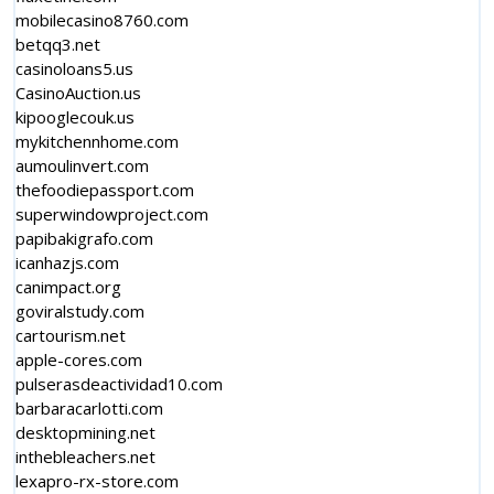
mobilecasino8760.com
betqq3.net
casinoloans5.us
CasinoAuction.us
kipooglecouk.us
mykitchennhome.com
aumoulinvert.com
thefoodiepassport.com
superwindowproject.com
papibakigrafo.com
icanhazjs.com
canimpact.org
goviralstudy.com
cartourism.net
apple-cores.com
pulserasdeactividad10.com
barbaracarlotti.com
desktopmining.net
inthebleachers.net
lexapro-rx-store.com