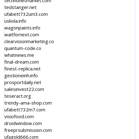
technonetmarket.com
tedstanger.net
ufabett732um3.com
uskola.info
wagonpaints.info
waitfornext.com
clearvisionmarketing.co
quantum-code.co
whatnews.me
final-dream.com
finest-replica.net
gestioneinh.info
prosportdaily.net
salesinvest22.com
teseract.org
trendy-ama-shop.com
ufabett732m7.com
visiofood.com
droidwindow.com
freeprsubmission.com
ufagold666.com