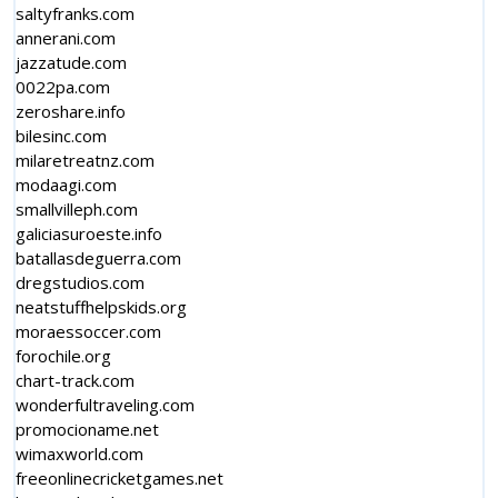
saltyfranks.com
annerani.com
jazzatude.com
0022pa.com
zeroshare.info
bilesinc.com
milaretreatnz.com
modaagi.com
smallvilleph.com
galiciasuroeste.info
batallasdeguerra.com
dregstudios.com
neatstuffhelpskids.org
moraessoccer.com
forochile.org
chart-track.com
wonderfultraveling.com
promocioname.net
wimaxworld.com
freeonlinecricketgames.net