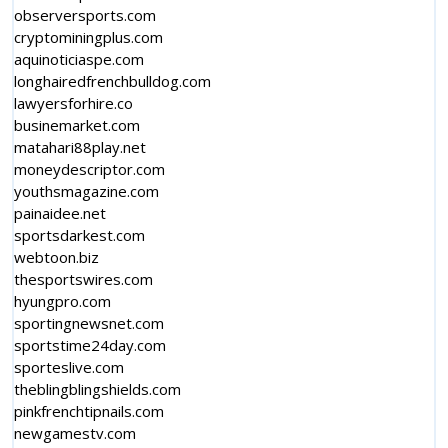
observersports.com
cryptominingplus.com
aquinoticiaspe.com
longhairedfrenchbulldog.com
lawyersforhire.co
businemarket.com
matahari88play.net
moneydescriptor.com
youthsmagazine.com
painaidee.net
sportsdarkest.com
webtoon.biz
thesportswires.com
hyungpro.com
sportingnewsnet.com
sportstime24day.com
sporteslive.com
theblingblingshields.com
pinkfrenchtipnails.com
newgamestv.com