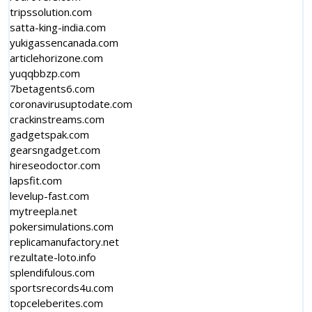
tripssolution.com
satta-king-india.com
yukigassencanada.com
articlehorizone.com
yuqqbbzp.com
7betagents6.com
coronavirusuptodate.com
crackinstreams.com
gadgetspak.com
gearsngadget.com
hireseodoctor.com
lapsfit.com
levelup-fast.com
mytreepla.net
pokersimulations.com
replicamanufactory.net
rezultate-loto.info
splendifulous.com
sportsrecords4u.com
topceleberites.com