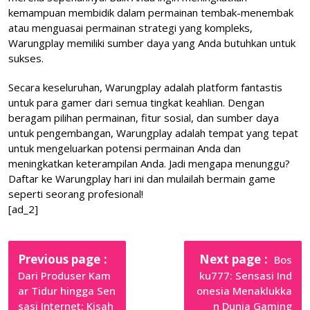
kemampuan membidik dalam permainan tembak-menembak
atau menguasai permainan strategi yang kompleks,
Warungplay memiliki sumber daya yang Anda butuhkan untuk
sukses.
Secara keseluruhan, Warungplay adalah platform fantastis
untuk para gamer dari semua tingkat keahlian. Dengan
beragam pilihan permainan, fitur sosial, dan sumber daya
untuk pengembangan, Warungplay adalah tempat yang tepat
untuk mengeluarkan potensi permainan Anda dan
meningkatkan keterampilan Anda. Jadi mengapa menunggu?
Daftar ke Warungplay hari ini dan mulailah bermain game
seperti seorang profesional!
[ad_2]
Post
navigation
Older
Newer
Previous page
Next page
Bos
Posts
Posts
Dari Produser Kam
ku777: Sensasi Ind
ar Tidur hingga Sen
onesia Menaklukka
sasi Internet: Kisah
n Dunia Gaming