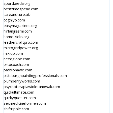
sportkeeda.org
besttimespend.com
careandcure.biz
cogniyo.com
easymagazines.org
hirfanjilasmi.com
hometricks.org
leathercraftpro.com
microgridpower.org
mixiqo.com
needglobe.com
ortocoach.com
passionawe.com
pittsburghpaintingprofessionals.com
plumberryworks.com
psychoterapiawioletanowak.com
quickultimate.com
quirkyquester.com
sexmedicineformen.com
shiftripple.com