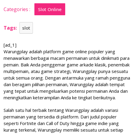
dengan
Warungpl
Categories :
Slot Online
Tags:
slot
[ad_1]
Warungplay adalah platform game online populer yang
menawarkan berbagai macam permainan untuk dinikmati para
pemain. Baik Anda penggemar game arkade klasik, penembak
multipemain, atau game strategi, Warungplay punya sesuatu
untuk semua orang. Dengan antarmuka yang ramah pengguna
dan beragam pilihan permainan, Warungplay adalah tempat
yang tepat untuk mengeluarkan potensi permainan Anda dan
meningkatkan keterampilan Anda ke tingkat berikutnya.
Salah satu hal terbaik tentang Warungplay adalah variasi
permainan yang tersedia di platform. Dari judul populer
seperti Fortnite dan Call of Duty hingga game indie yang
kurang terkenal, Warungplay memiliki sesuatu untuk setiap