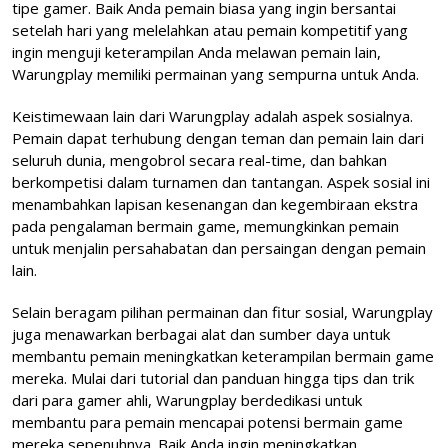
tipe gamer. Baik Anda pemain biasa yang ingin bersantai
setelah hari yang melelahkan atau pemain kompetitif yang
ingin menguji keterampilan Anda melawan pemain lain,
Warungplay memiliki permainan yang sempurna untuk Anda.
Keistimewaan lain dari Warungplay adalah aspek sosialnya.
Pemain dapat terhubung dengan teman dan pemain lain dari
seluruh dunia, mengobrol secara real-time, dan bahkan
berkompetisi dalam turnamen dan tantangan. Aspek sosial ini
menambahkan lapisan kesenangan dan kegembiraan ekstra
pada pengalaman bermain game, memungkinkan pemain
untuk menjalin persahabatan dan persaingan dengan pemain
lain.
Selain beragam pilihan permainan dan fitur sosial, Warungplay
juga menawarkan berbagai alat dan sumber daya untuk
membantu pemain meningkatkan keterampilan bermain game
mereka. Mulai dari tutorial dan panduan hingga tips dan trik
dari para gamer ahli, Warungplay berdedikasi untuk
membantu para pemain mencapai potensi bermain game
mereka sepenuhnya. Baik Anda ingin meningkatkan