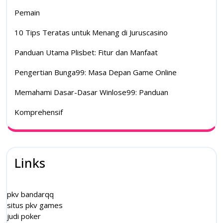
Pemain
10 Tips Teratas untuk Menang di Juruscasino
Panduan Utama Plisbet: Fitur dan Manfaat
Pengertian Bunga99: Masa Depan Game Online
Memahami Dasar-Dasar Winlose99: Panduan
Komprehensif
Links
pkv bandarqq
situs pkv games
judi poker