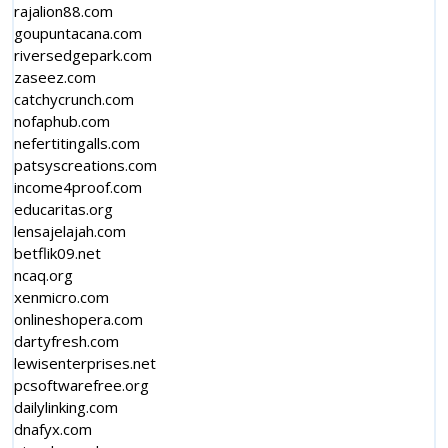
rajalion88.com
goupuntacana.com
riversedgepark.com
zaseez.com
catchycrunch.com
nofaphub.com
nefertitingalls.com
patsyscreations.com
income4proof.com
educaritas.org
lensajelajah.com
betflik09.net
ncaq.org
xenmicro.com
onlineshopera.com
dartyfresh.com
lewisenterprises.net
pcsoftwarefree.org
dailylinking.com
dnafyx.com