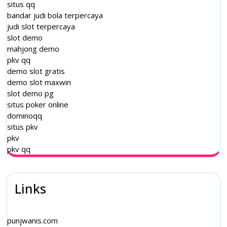
situs qq
bandar judi bola terpercaya
judi slot terpercaya
slot demo
mahjong demo
pkv qq
demo slot gratis
demo slot maxwin
slot demo pg
situs poker online
dominoqq
situs pkv
pkv
pkv qq
Links
punjwanis.com