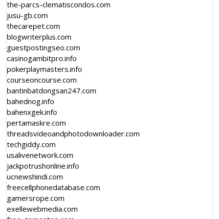
the-parcs-clematiscondos.com
jusu-gb.com
thecarepet.com
blogwriterplus.com
guestpostingseo.com
casinogambitpro.info
pokerplaymasters.info
courseoncourse.com
bantinbatdongsan247.com
bahednog.info
bahenxgek.info
pertamaskre.com
threadsvideoandphotodownloader.com
techgiddy.com
usalivenetwork.com
jackpotrushonline.info
ucnewshindi.com
freecellphonedatabase.com
gamersrope.com
exellewebmedia.com