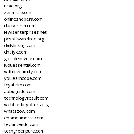
ncaq.org
xenmicro.com
onlineshopera.com
dartyfresh.com
lewisenterprises.net
pcsoftwarefree.org
dailylinking.com
dnafyx.com
giocolenuvole.com
iyouessential.com
withloveamity.com
youlearncode.com
fxyatirim.com
abbuguide.com
technologyresult.com
webhostingoffers.org
whatszow.com
ehomeamerca.com
techintendo.com
techgreenpure.com