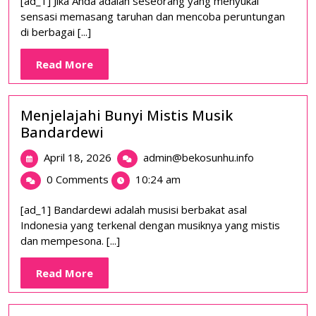
[ad_1] Jika Anda adalah seseorang yang menyukai
Berag
sensasi memasang taruhan dan mencoba peruntungan
Perma
di berbagai [...]
Pasuk
Read
Read More
More
Menjelajahi Bunyi Mistis Musik
Bandardewi
April
Menjelajahi
April 18, 2026
admin@bekosunhu.info
18,
Bunyi
0 Comments
10:24 am
2026
Mistis
Musik
[ad_1] Bandardewi adalah musisi berbakat asal
Bandardewi
Indonesia yang terkenal dengan musiknya yang mistis
dan mempesona. [...]
Read
Read More
More