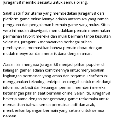
Juragan88 memiliki sesuatu untuk semua orang.
Salah satu fitur utama yang membedakan Juragan88 dari
platform game online lainnya adalah antarmuka yang ramah
pengguna dan pengalaman bermain game yang mulus. Situs
web ini mudah dinavigasi, memudahkan pemain menemukan
permainan favorit mereka dan mulai bermain tanpa kesulitan.
Selain itu, Juragan88 menawarkan berbagai pilihan
pembayaran, memastikan bahwa pemain dapat dengan
mudah menyetor dan menarik dana dengan aman.
Alasan lain mengapa Juragan88 menjadi pilihan populer di
kalangan gamer adalah komitmennya untuk menyediakan
lingkungan permainan yang aman dan terjamin. Platform ini
menggunakan teknologi enkripsi tercanggih untuk melindungi
informasi pribadi dan keuangan pemain, memberi mereka
ketenangan pikiran saat bermain online. Selain itu, Juragan88
bekerja sama dengan pengembang game terkemuka untuk
memastikan bahwa semua permainan adil dan acak,
memberikan lapangan bermain yang setara untuk semua
pemain.