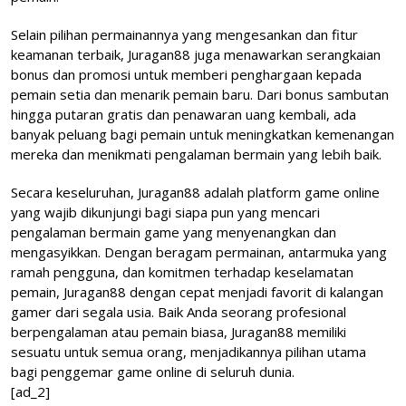
Selain pilihan permainannya yang mengesankan dan fitur
keamanan terbaik, Juragan88 juga menawarkan serangkaian
bonus dan promosi untuk memberi penghargaan kepada
pemain setia dan menarik pemain baru. Dari bonus sambutan
hingga putaran gratis dan penawaran uang kembali, ada
banyak peluang bagi pemain untuk meningkatkan kemenangan
mereka dan menikmati pengalaman bermain yang lebih baik.
Secara keseluruhan, Juragan88 adalah platform game online
yang wajib dikunjungi bagi siapa pun yang mencari
pengalaman bermain game yang menyenangkan dan
mengasyikkan. Dengan beragam permainan, antarmuka yang
ramah pengguna, dan komitmen terhadap keselamatan
pemain, Juragan88 dengan cepat menjadi favorit di kalangan
gamer dari segala usia. Baik Anda seorang profesional
berpengalaman atau pemain biasa, Juragan88 memiliki
sesuatu untuk semua orang, menjadikannya pilihan utama
bagi penggemar game online di seluruh dunia.
[ad_2]