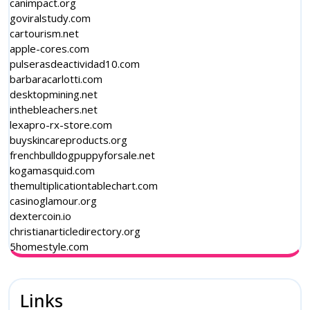
canimpact.org
goviralstudy.com
cartourism.net
apple-cores.com
pulserasdeactividad10.com
barbaracarlotti.com
desktopmining.net
inthebleachers.net
lexapro-rx-store.com
buyskincareproducts.org
frenchbulldogpuppyforsale.net
kogamasquid.com
themultiplicationtablechart.com
casinoglamour.org
dextercoin.io
christianarticledirectory.org
5homestyle.com
Links