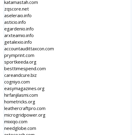
katamastah.com
zqscore.net
aseleraio.info
asticio.info
egardenio.info
arxteamio.info
getalexio.info
accountaudittaxcon.com
prymprint.com
sportkeeda.org
besttimespend.com
careandcure.biz
cogniyo.com
easymagazines.org
hirfanjilasmi.com
hometricks.org
leathercraftpro.com
microgridpower.org
mixiqo.com
needglobe.com
ortocoach.com