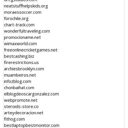
neatstuffhelpskids.org
moraessoccer.com
forochile.org
chart-track.com
wonderfultraveling.com
promocioname.net
wimaxworld.com
freeonlinecricketgames.net
bestcashing.biz
firerestrictions.us
archiesbrooklyn.com
muambeiros.net
infozblog.com
chonbaihat.com
elblogdeoscargonzalez.com
webpromote.net
steroids-store.co
arteydecoracion.net
fithog.com
bestlaptopbestmonitor.com