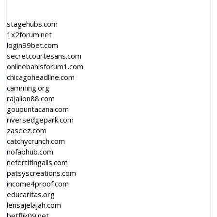
stagehubs.com
1x2forum.net
login99bet.com
secretcourtesans.com
onlinebahisforum1.com
chicagoheadline.com
camming.org
rajalion88.com
goupuntacana.com
riversedgepark.com
zaseez.com
catchycrunch.com
nofaphub.com
nefertitingalls.com
patsyscreations.com
income4proof.com
educaritas.org
lensajelajah.com
betflik09.net