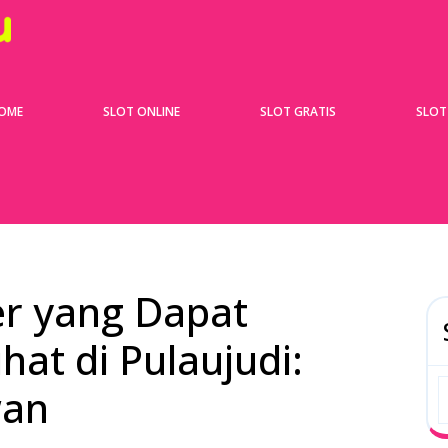
OME
SLOT ONLINE
SLOT GRATIS
SLOT
er yang Dapat
hat di Pulaujudi:
wan