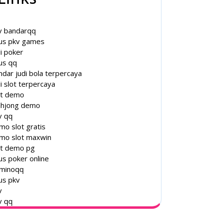
v bandarqq
tus pkv games
di poker
tus qq
ndar judi bola terpercaya
di slot terpercaya
ot demo
hjong demo
v qq
mo slot gratis
mo slot maxwin
ot demo pg
tus poker online
minoqq
tus pkv
v
v qq