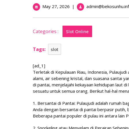
May
May 27, 2026
|
admin@bekosunhu.in
27,
2026
Categories :
Slot Online
Tags:
slot
[ad_1]
Terletak di Kepulauan Riau, Indonesia, Pulauju
alami, air sebening kristal, dan suasana santai y
di pantai, menjelajahi kekayaan kehidupan laut di
sesuatu untuk semua orang. Berikut hal-hal menari
1. Bersantai di Pantai: Pulaujudi adalah rumah ba
Anda dengan bersantai di pantai berpasir putih, 
Beberapa pantai populer di pulau ini antara lain P
2. Snorkeling atau Menyelam di Perairan Sebening