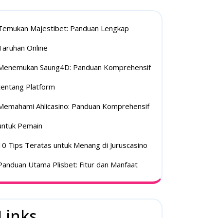
Temukan Majestibet: Panduan Lengkap
Taruhan Online
Menemukan Saung4D: Panduan Komprehensif
tentang Platform
Memahami Ahlicasino: Panduan Komprehensif
untuk Pemain
10 Tips Teratas untuk Menang di Juruscasino
Panduan Utama Plisbet: Fitur dan Manfaat
Links