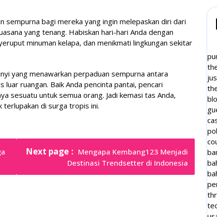
uan sempurna bagi mereka yang ingin melepaskan diri dari
suasana yang tenang. Habiskan hari-hari Anda dengan
eruput minuman kelapa, dan menikmati lingkungan sekitar
pu
th
bunyi yang menawarkan perpaduan sempurna antara
ju
 luar ruangan. Baik Anda pencinta pantai, pencari
th
nya sesuatu untuk semua orang. Jadi kemasi tas Anda,
bl
 terlupakan di surga tropis ini.
gu
ca
po
co
Newer
Next page
ga
Mengapa Kembang123 Menjadi
ba
Posts
Destinasi Trendsetter di Indonesia
ba
ba
pe
th
te
us