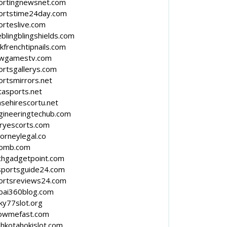
ortingnewsnet.com
ortstime24day.com
orteslive.com
eblingblingshields.com
nkfrenchtipnails.com
wgamestv.com
ortsgallerys.com
ortsmirrors.net
tasports.net
asehirescortu.net
gineeringtechub.com
rryescorts.com
torneylegal.co
omb.com
chgadgetpoint.com
sportsguide24.com
ortsreviews24.com
bai360blog.com
cky77slot.org
owmefast.com
hkotahokislot.com