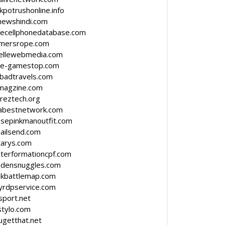
ckpotrushonline.info
newshindi.com
eecellphonedatabase.com
mersrope.com
ellewebmedia.com
ee-gamestop.com
nbadtravels.com
n
magzine.com
reztech.org
abestnetwork.com
ssepinkmanoutfit.com
ailsend.com
tarys.com
r
sterformationcpf.com
ldensnuggles.com
okbattlemap.com
yrdpservice.com
sport.net
stylo.com
ugetthat.net