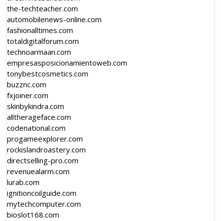
the-techteacher.com
automobilenews-online.com
fashionalltimes.com
totaldigitalforum.com
technoarmaan.com
empresasposicionamientoweb.com
tonybestcosmetics.com
buzznc.com
fxjoiner.com
skinbykindra.com
alltherageface.com
codenational.com
progameexplorer.com
rockislandroastery.com
directselling-pro.com
revenuealarm.com
lurab.com
ignitioncoilguide.com
mytechcomputer.com
bioslot168.com