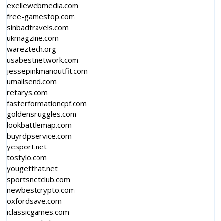
exellewebmedia.com
free-gamestop.com
sinbadtravels.com
ukmagzine.com
wareztech.org
usabestnetwork.com
jessepinkmanoutfit.com
umailsend.com
retarys.com
fasterformationcpf.com
goldensnuggles.com
lookbattlemap.com
buyrdpservice.com
yesport.net
tostylo.com
yougetthat.net
sportsnetclub.com
newbestcrypto.com
oxfordsave.com
iclassicgames.com