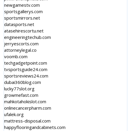
newgamestv.com
sportsgallerys.com
sportsmirrors.net
datasports.net
atasehirescortu.net
engineeringtechub.com
jerryescorts.com
attorneylegal.co
voomb.com
techgadgetpoint.com
tvsportsguide24.com
sportsreviews24.com
dubai360blog.com
lucky77slot.org
growmefast.com
mahkotahokislot.com
onlinecancerpharm.com
ufalek.org
mattress-disposal.com
happyflooringandcabinets.com