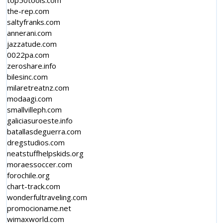
top50tools.com
the-rep.com
saltyfranks.com
annerani.com
jazzatude.com
0022pa.com
zeroshare.info
bilesinc.com
milaretreatnz.com
modaagi.com
smallvilleph.com
galiciasuroeste.info
batallasdeguerra.com
dregstudios.com
neatstuffhelpskids.org
moraessoccer.com
forochile.org
chart-track.com
wonderfultraveling.com
promocioname.net
wimaxworld.com