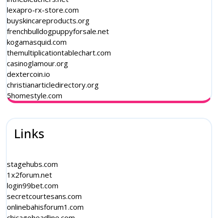
lexapro-rx-store.com
buyskincareproducts.org
frenchbulldogpuppyforsale.net
kogamasquid.com
themultiplicationtablechart.com
casinoglamour.org
dextercoin.io
christianarticledirectory.org
5homestyle.com
Links
stagehubs.com
1x2forum.net
login99bet.com
secretcourtesans.com
onlinebahisforum1.com
chicagoheadline.com