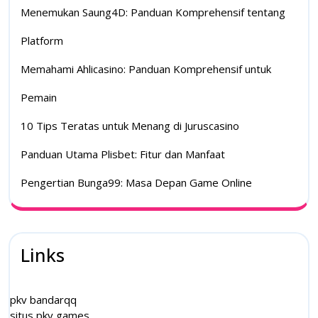
Menemukan Saung4D: Panduan Komprehensif tentang
Platform
Memahami Ahlicasino: Panduan Komprehensif untuk
Pemain
10 Tips Teratas untuk Menang di Juruscasino
Panduan Utama Plisbet: Fitur dan Manfaat
Pengertian Bunga99: Masa Depan Game Online
Links
pkv bandarqq
situs pkv games