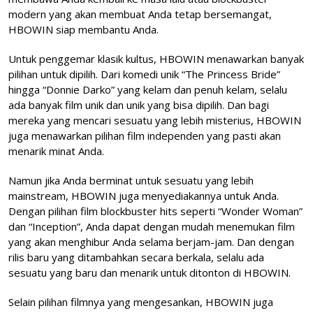
modern yang akan membuat Anda tetap bersemangat,
HBOWIN siap membantu Anda.
Untuk penggemar klasik kultus, HBOWIN menawarkan banyak
pilihan untuk dipilih. Dari komedi unik “The Princess Bride”
hingga “Donnie Darko” yang kelam dan penuh kelam, selalu
ada banyak film unik dan unik yang bisa dipilih. Dan bagi
mereka yang mencari sesuatu yang lebih misterius, HBOWIN
juga menawarkan pilihan film independen yang pasti akan
menarik minat Anda.
Namun jika Anda berminat untuk sesuatu yang lebih
mainstream, HBOWIN juga menyediakannya untuk Anda.
Dengan pilihan film blockbuster hits seperti “Wonder Woman”
dan “Inception”, Anda dapat dengan mudah menemukan film
yang akan menghibur Anda selama berjam-jam. Dan dengan
rilis baru yang ditambahkan secara berkala, selalu ada
sesuatu yang baru dan menarik untuk ditonton di HBOWIN.
Selain pilihan filmnya yang mengesankan, HBOWIN juga