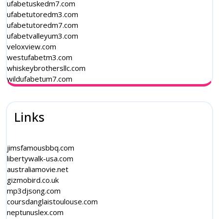
ufabetuskedm7.com
ufabetutoredm3.com
ufabetutoredm7.com
ufabetvalleyum3.com
veloxview.com
westufabetm3.com
whiskeybrothersllc.com
wildufabetum7.com
Links
jimsfamousbbq.com
libertywalk-usa.com
australiamovie.net
gizmobird.co.uk
mp3djsong.com
coursdanglaistoulouse.com
neptunuslex.com