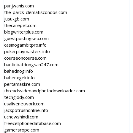
punjwanis.com
the-parcs-clematiscondos.com
jusu-gb.com
thecarepet.com
blogwriterplus.com
guestpostingseo.com
casinogambitpro.info
pokerplaymasters.info
courseoncourse.com
bantinbatdongsan247.com
bahednog.info
bahenxgek.info
pertamaskre.com
threadsvideoandphotodownloader.com
techgiddy.com
usalivenetwork.com
jackpotrushonline.info
ucnewshindi.com
freecellphonedatabase.com
gamersrope.com