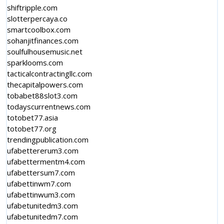
shiftripple.com
slotterpercaya.co
smartcoolbox.com
sohanjitfinances.com
soulfulhousemusic.net
sparklooms.com
tacticalcontractingllc.com
thecapitalpowers.com
tobabet88slot3.com
todayscurrentnews.com
totobet77.asia
totobet77.org
trendingpublication.com
ufabettererum3.com
ufabettermentm4.com
ufabettersum7.com
ufabettinwm7.com
ufabettinwum3.com
ufabetunitedm3.com
ufabetunitedm7.com