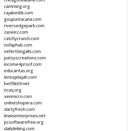
camming.org
rajalion88.com
goupuntacana.com
riversedgepark.com
zaseez.com
catchycrunch.com
nofaphub.com
nefertitingalls.com
patsyscreations.com
income4proof.com
educaritas.org
lensajelajah.com
betflik09.net
ncaq.org
xenmicro.com
onlineshopera.com
dartyfresh.com
lewisenterprises.net
pcsoftwarefree.org
dailylinking.com