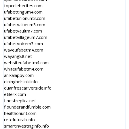
topceleberites.com
ufabetting8m4.com
ufabetunionum3.com
ufabetvalueum3.com
ufabetvaultm7.com
ufabetvillageum7.com
ufabetvoicem3.com
waveufabetm4.com
wayang88.net
websiteufabetm4.com
whiteufabetm4.com
anikalappy.com
dininghelsinki.info
duanfrescariverside.info
etilerx.com
finestreplica.net
flounderandfumble.com
healthohunt.com
retefuturah.info
smartinvestinginfo.info