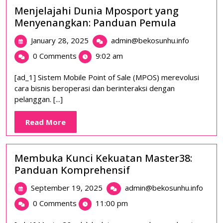
Menjelajahi Dunia Mposport yang
Menyenangkan: Panduan Pemula
January
Menjelaja
January 28, 2025
admin@bekosunhu.info
28,
Dunia
0 Comments
9:02 am
2025
Mposport
yang
[ad_1] Sistem Mobile Point of Sale (MPOS) merevolusi
Menyenan
cara bisnis beroperasi dan berinteraksi dengan
Panduan
pelanggan. [...]
Pemula
Read
Read More
More
Membuka Kunci Kekuatan Master38:
Panduan Komprehensif
September
Memb
September 19, 2025
admin@bekosunhu.info
19,
Kunci
0 Comments
11:00 pm
2025
Kekua
Maste