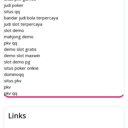
judi poker
situs qq
bandar judi bola terpercaya
judi slot terpercaya
slot demo
mahjong demo
pkv qq
demo slot gratis
demo slot maxwin
slot demo pg
situs poker online
dominoqq
situs pkv
pkv
pkv qq
Links