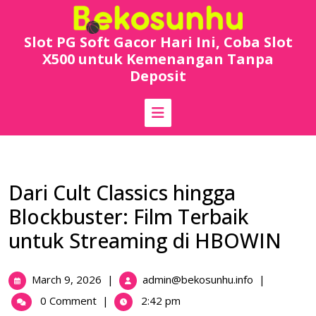
Skip
to
content
Slot PG Soft Gacor Hari Ini, Coba Slot
X500 untuk Kemenangan Tanpa
Deposit
Dari Cult Classics hingga
Blockbuster: Film Terbaik
untuk Streaming di HBOWIN
March
Dari
March 9, 2026
|
admin@bekosunhu.info
|
9,
Cult
0 Comment
|
2:42 pm
2026
Classics