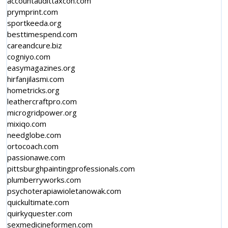
accountaudittaxcon.com
prymprint.com
sportkeeda.org
besttimespend.com
careandcure.biz
cogniyo.com
easymagazines.org
hirfanjilasmi.com
hometricks.org
leathercraftpro.com
microgridpower.org
mixiqo.com
needglobe.com
ortocoach.com
passionawe.com
pittsburghpaintingprofessionals.com
plumberryworks.com
psychoterapiawioletanowak.com
quickultimate.com
quirkyquester.com
sexmedicineformen.com