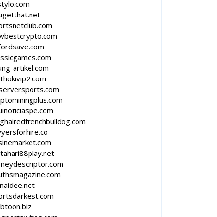
stylo.com
ugetthat.net
ortsnetclub.com
wbestcrypto.com
fordsave.com
lassicgames.com
ung-artikel.com
sthokivip2.com
serversports.com
yptominingplus.com
uinoticiaspe.com
nghairedfrenchbulldog.com
wyersforhire.co
sinemarket.com
tahari88play.net
neydescriptor.com
uthsmagazine.com
inaidee.net
ortsdarkest.com
btoon.biz