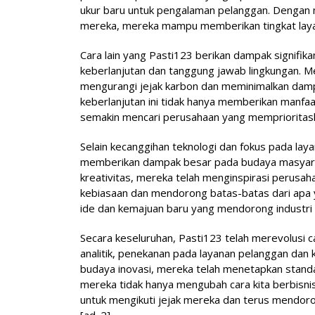
ukur baru untuk pengalaman pelanggan. Denga
mereka, mereka mampu memberikan tingkat layana
Cara lain yang Pasti123 berikan dampak signifik
keberlanjutan dan tanggung jawab lingkungan. Me
mengurangi jejak karbon dan meminimalkan dam
keberlanjutan ini tidak hanya memberikan manfaa
semakin mencari perusahaan yang memprioritaska
Selain kecanggihan teknologi dan fokus pada lay
memberikan dampak besar pada budaya masyarak
kreativitas, mereka telah menginspirasi perusahaan
kebiasaan dan mendorong batas-batas dari apa y
ide dan kemajuan baru yang mendorong industri 
Secara keseluruhan, Pasti123 telah merevolusi ca
analitik, penekanan pada layanan pelanggan da
budaya inovasi, mereka telah menetapkan standar
mereka tidak hanya mengubah cara kita berbisni
untuk mengikuti jejak mereka dan terus mendoro