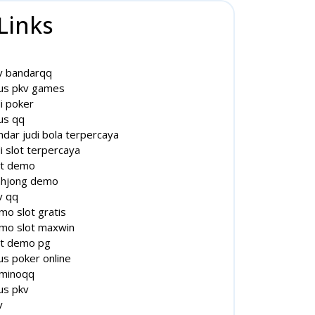
Links
v bandarqq
tus pkv games
di poker
tus qq
ndar judi bola terpercaya
di slot terpercaya
ot demo
hjong demo
v qq
mo slot gratis
mo slot maxwin
ot demo pg
tus poker online
minoqq
tus pkv
v