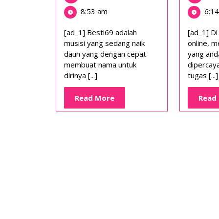
unik
Besti69:
8:53 am
6:1
seorang
[ad_1] Besti69 adalah
musisi
[ad_1] Di
musisi yang sedang naik
untuk
online, 
daun yang dengan cepat
ditonton
yang and
membuat nama untuk
dipercay
dirinya [...]
tugas [...]
Read
Read More
Read
More