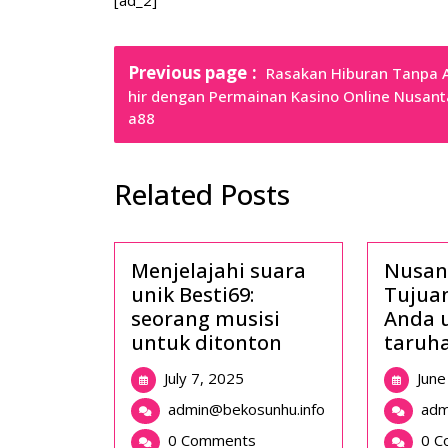
[ad_2]
Post
Older
Previous page
Rasakan Hiburan Tanpa 
navigation
Posts
hir dengan Permainan Kasino Online Nusant
a88
Related Posts
Menjelajahi suara
Nusan
unik Besti69:
Tujua
seorang musisi
Anda 
untuk ditonton
taruha
July
July 7, 2025
June
7,
Menjelajahi
admin@bekosunhu.info
adm
2025
suara
0 Comments
0 C