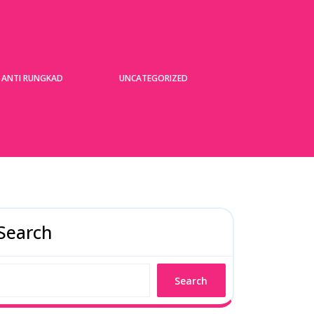
 ANTI RUNGKAD
UNCATEGORIZED
Search
Search