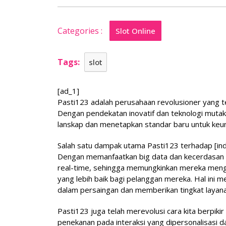
2026
Categories :
Slot Online
Tags:
slot
[ad_1]
Pasti123 adalah perusahaan revolusioner yang te
Dengan pendekatan inovatif dan teknologi mutakh
lanskap dan menetapkan standar baru untuk keu
Salah satu dampak utama Pasti123 terhadap [indu
Dengan memanfaatkan big data dan kecerdasan b
real-time, sehingga memungkinkan mereka menga
yang lebih baik bagi pelanggan mereka. Hal ini
dalam persaingan dan memberikan tingkat layanan
Pasti123 juga telah merevolusi cara kita berpiki
penekanan pada interaksi yang dipersonalisasi d