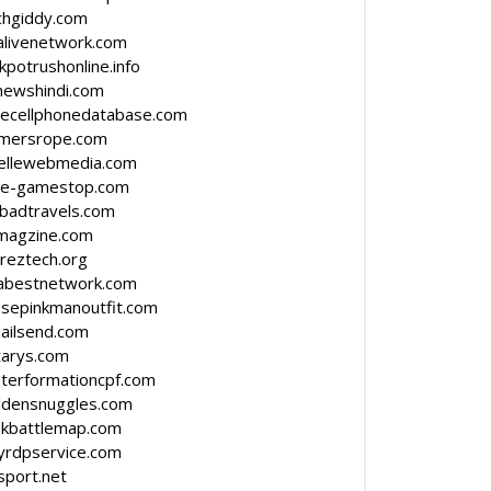
gan
chgiddy.com
alivenetwork.com
ckpotrushonline.info
t188
newshindi.com
eecellphonedatabase.com
mersrope.com
ellewebmedia.com
ee-gamestop.com
nbadtravels.com
magzine.com
reztech.org
abestnetwork.com
ssepinkmanoutfit.com
ailsend.com
tarys.com
sterformationcpf.com
ldensnuggles.com
okbattlemap.com
yrdpservice.com
sport.net