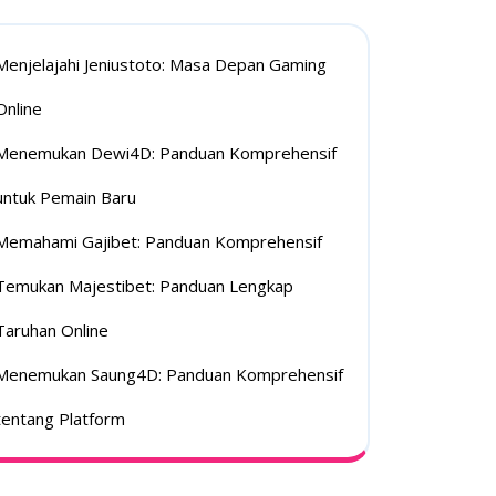
Menjelajahi Jeniustoto: Masa Depan Gaming
Online
Menemukan Dewi4D: Panduan Komprehensif
untuk Pemain Baru
Memahami Gajibet: Panduan Komprehensif
Temukan Majestibet: Panduan Lengkap
Taruhan Online
Menemukan Saung4D: Panduan Komprehensif
tentang Platform