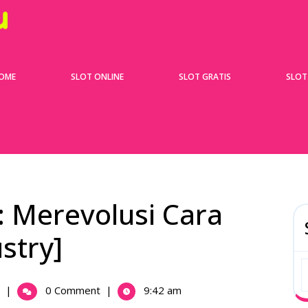
OME
SLOT ONLINE
SLOT GRATIS
SLOT
 Merevolusi Cara
ustry]
Dampak
|
0 Comment
|
9:42 am
Pasti123: