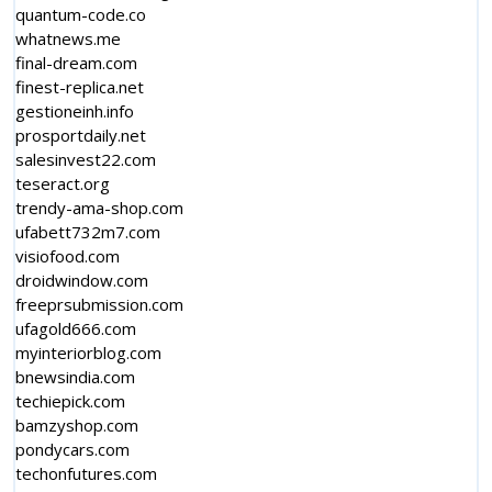
quantum-code.co
whatnews.me
final-dream.com
finest-replica.net
gestioneinh.info
prosportdaily.net
salesinvest22.com
teseract.org
trendy-ama-shop.com
ufabett732m7.com
visiofood.com
droidwindow.com
freeprsubmission.com
ufagold666.com
myinteriorblog.com
bnewsindia.com
techiepick.com
bamzyshop.com
pondycars.com
techonfutures.com