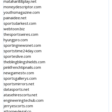
matahari88play.net
moneydescriptor.com
youthsmagazine.com
painaidee.net
sportsdarkest.com
webtoon.biz
thesportswires.com
hyungpro.com
sportingnewsnet.com
sportstime24day.com
sporteslive.com
theblingblingshields.com
pinkfrenchtipnails.com
newgamestv.com
sportsgallerys.com
sportsmirrors.net
datasports.net
atasehirescortu.net
engineeringtechub.com
jerryescorts.com
attorneylegal.co