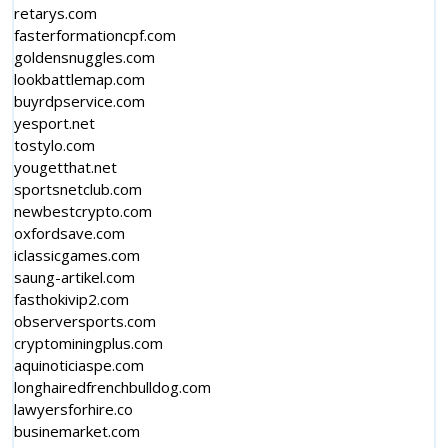
retarys.com
fasterformationcpf.com
goldensnuggles.com
lookbattlemap.com
buyrdpservice.com
yesport.net
tostylo.com
yougetthat.net
sportsnetclub.com
newbestcrypto.com
oxfordsave.com
iclassicgames.com
saung-artikel.com
fasthokivip2.com
observersports.com
cryptominingplus.com
aquinoticiaspe.com
longhairedfrenchbulldog.com
lawyersforhire.co
businemarket.com