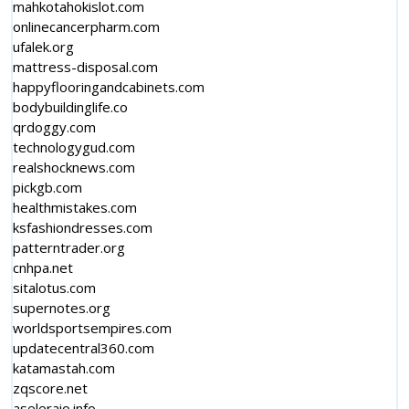
mahkotahokislot.com
onlinecancerpharm.com
ufalek.org
mattress-disposal.com
happyflooringandcabinets.com
bodybuildinglife.co
qrdoggy.com
technologygud.com
realshocknews.com
pickgb.com
healthmistakes.com
ksfashiondresses.com
patterntrader.org
cnhpa.net
sitalotus.com
supernotes.org
worldsportsempires.com
updatecentral360.com
katamastah.com
zqscore.net
aseleraio.info