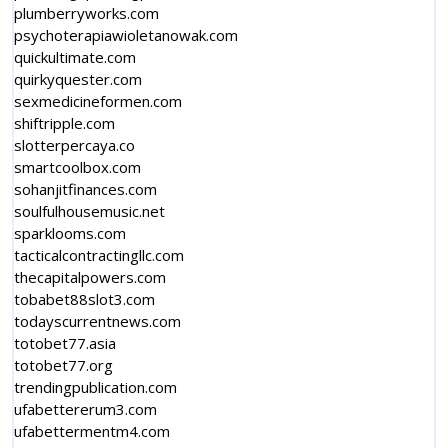
plumberryworks.com
psychoterapiawioletanowak.com
quickultimate.com
quirkyquester.com
sexmedicineformen.com
shiftripple.com
slotterpercaya.co
smartcoolbox.com
sohanjitfinances.com
soulfulhousemusic.net
sparklooms.com
tacticalcontractingllc.com
thecapitalpowers.com
tobabet88slot3.com
todayscurrentnews.com
totobet77.asia
totobet77.org
trendingpublication.com
ufabettererum3.com
ufabettermentm4.com