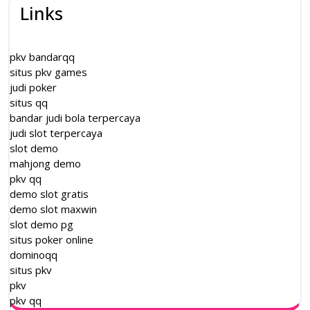
Links
pkv bandarqq
situs pkv games
judi poker
situs qq
bandar judi bola terpercaya
judi slot terpercaya
slot demo
mahjong demo
pkv qq
demo slot gratis
demo slot maxwin
slot demo pg
situs poker online
dominoqq
situs pkv
pkv
pkv qq