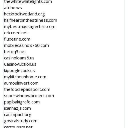
thewhitewhitelights.com
atdhe.ws
heckrodtwetland.org
halfheardinthestillness.com
mybestmassagechair.com
ericreed.net
fluxetine.com
mobilecasino8760.com
betqq3.net
casinoloans5.us
CasinoAuction.us
kipooglecouk.us
mykitchennhome.com
aumoulinvert.com
thefoodiepassport.com
superwindowproject.com
papibakigrafo.com
icanhazjs.com
canimpact.org
goviralstudy.com
cartourism.net