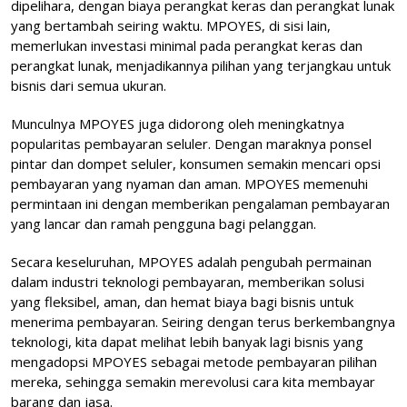
dipelihara, dengan biaya perangkat keras dan perangkat lunak
yang bertambah seiring waktu. MPOYES, di sisi lain,
memerlukan investasi minimal pada perangkat keras dan
perangkat lunak, menjadikannya pilihan yang terjangkau untuk
bisnis dari semua ukuran.
Munculnya MPOYES juga didorong oleh meningkatnya
popularitas pembayaran seluler. Dengan maraknya ponsel
pintar dan dompet seluler, konsumen semakin mencari opsi
pembayaran yang nyaman dan aman. MPOYES memenuhi
permintaan ini dengan memberikan pengalaman pembayaran
yang lancar dan ramah pengguna bagi pelanggan.
Secara keseluruhan, MPOYES adalah pengubah permainan
dalam industri teknologi pembayaran, memberikan solusi
yang fleksibel, aman, dan hemat biaya bagi bisnis untuk
menerima pembayaran. Seiring dengan terus berkembangnya
teknologi, kita dapat melihat lebih banyak lagi bisnis yang
mengadopsi MPOYES sebagai metode pembayaran pilihan
mereka, sehingga semakin merevolusi cara kita membayar
barang dan jasa.