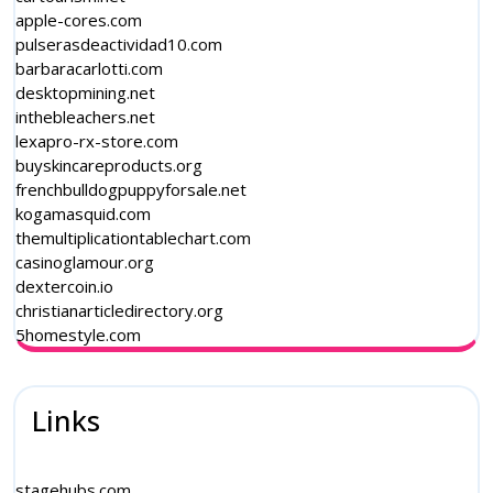
apple-cores.com
pulserasdeactividad10.com
barbaracarlotti.com
desktopmining.net
inthebleachers.net
lexapro-rx-store.com
buyskincareproducts.org
frenchbulldogpuppyforsale.net
kogamasquid.com
themultiplicationtablechart.com
casinoglamour.org
dextercoin.io
christianarticledirectory.org
5homestyle.com
Links
stagehubs.com