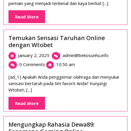
pemain yang menjadi terkenal dan kaya berkat [...]
Dunia
Game
Read
Read More
Online
More
Temukan Sensasi Taruhan Online
dengan Wtobet
January
Temukan
January 2, 2025
admin@bekosunhu.info
2,
Sensasi
0 Comments
10:50 am
2025
Taruhan
Online
[ad_1] Apakah Anda penggemar olahraga dan menyukai
dengan
sensasi bertaruh pada tim favorit Anda? Kunjungi
Wtobet
Wtobet, [...]
Read
Read More
More
Mengungkap Rahasia Dewa89: