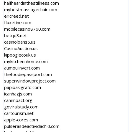
halfheardinthestillness.com
mybestmassagechair.com
ericreed.net
fluxetine.com
mobilecasino8760.com
betqq3.net
casinoloans5.us
CasinoAuction.us
kipooglecouk.us
mykitchennhome.com
aumoulinvert.com
thefoodiepassport.com
superwindowproject.com
papibakigrafo.com
icanhazjs.com
canimpact.org
goviralstudy.com
cartourism.net
apple-cores.com
pulserasdeactividad10.com