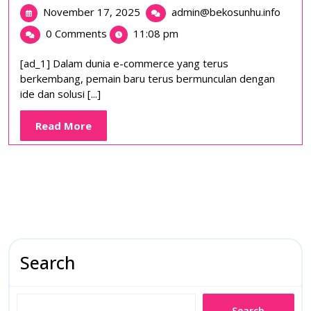
November
Gacor
November 17, 2025
admin@bekosunhu.info
17,
Bintan
0 Comments
11:08 pm
2025
Baru
dalam
[ad_1] Dalam dunia e-commerce yang terus
E-
berkembang, pemain baru terus bermunculan dengan
Comm
ide dan solusi [...]
Read
Read More
More
Search
Search