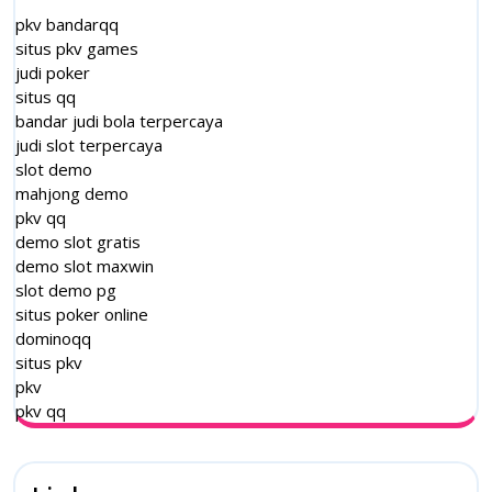
pkv bandarqq
situs pkv games
judi poker
situs qq
bandar judi bola terpercaya
judi slot terpercaya
slot demo
mahjong demo
pkv qq
demo slot gratis
demo slot maxwin
slot demo pg
situs poker online
dominoqq
situs pkv
pkv
pkv qq