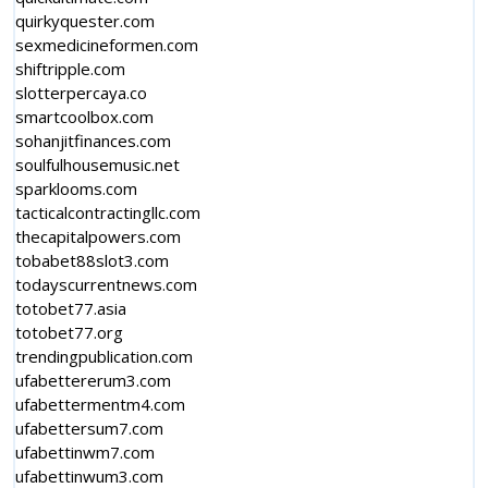
quirkyquester.com
sexmedicineformen.com
shiftripple.com
slotterpercaya.co
smartcoolbox.com
sohanjitfinances.com
soulfulhousemusic.net
sparklooms.com
tacticalcontractingllc.com
thecapitalpowers.com
tobabet88slot3.com
todayscurrentnews.com
totobet77.asia
totobet77.org
trendingpublication.com
ufabettererum3.com
ufabettermentm4.com
ufabettersum7.com
ufabettinwm7.com
ufabettinwum3.com