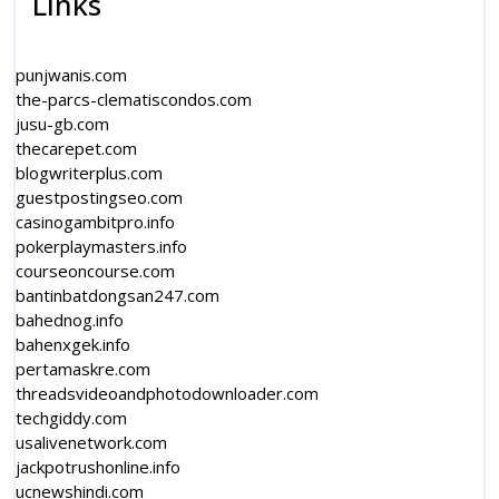
Links
punjwanis.com
the-parcs-clematiscondos.com
jusu-gb.com
thecarepet.com
blogwriterplus.com
guestpostingseo.com
casinogambitpro.info
pokerplaymasters.info
courseoncourse.com
bantinbatdongsan247.com
bahednog.info
bahenxgek.info
pertamaskre.com
threadsvideoandphotodownloader.com
techgiddy.com
usalivenetwork.com
jackpotrushonline.info
ucnewshindi.com