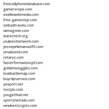
freecellphonedatabase.com
gamersrope.com
exellewebmedia.com
free-gamestop.com
sinbadtravels.com
ukmagzine.com
wareztech.org
usabestnetwork.com
jessepinkmanoutfit.com
umailsend.com
retarys.com
fasterformationcpf.com
goldensnuggles.com
lookbattlemap.com
buyrdpservice.com
yesport.net
tostylo.com
yougetthat.net
sportsnetclub.com
newbestcrypto.com