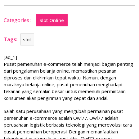
Permain
untuk
Pusat
Categories :
Slot Online
Pemenu
E-
commer
Tags:
slot
[ad_1]
Pusat pemenuhan e-commerce telah menjadi bagian penting
dari pengalaman belanja online, memastikan pesanan
diproses dan dikirimkan tepat waktu. Namun, dengan
maraknya belanja online, pusat pemenuhan menghadapi
tekanan yang semakin besar untuk memenuhi permintaan
konsumen akan pengiriman yang cepat dan andal.
Salah satu perusahaan yang mengubah permainan pusat
pemenuhan e-commerce adalah Owl77. Owl77 adalah
perusahaan logistik berbasis teknologi yang merevolusi cara
pusat pemenuhan beroperasi. Dengan memanfaatkan
teknologi dan otomatisasi mutakhir, Owl77 mampu