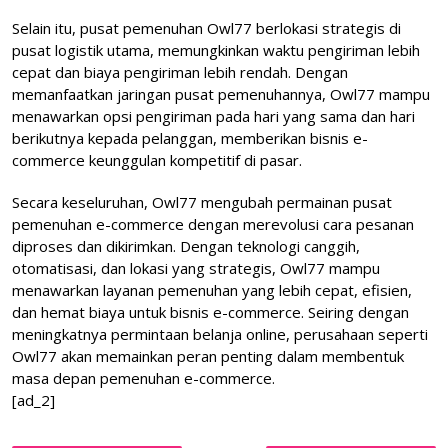
Selain itu, pusat pemenuhan Owl77 berlokasi strategis di
pusat logistik utama, memungkinkan waktu pengiriman lebih
cepat dan biaya pengiriman lebih rendah. Dengan
memanfaatkan jaringan pusat pemenuhannya, Owl77 mampu
menawarkan opsi pengiriman pada hari yang sama dan hari
berikutnya kepada pelanggan, memberikan bisnis e-
commerce keunggulan kompetitif di pasar.
Secara keseluruhan, Owl77 mengubah permainan pusat
pemenuhan e-commerce dengan merevolusi cara pesanan
diproses dan dikirimkan. Dengan teknologi canggih,
otomatisasi, dan lokasi yang strategis, Owl77 mampu
menawarkan layanan pemenuhan yang lebih cepat, efisien,
dan hemat biaya untuk bisnis e-commerce. Seiring dengan
meningkatnya permintaan belanja online, perusahaan seperti
Owl77 akan memainkan peran penting dalam membentuk
masa depan pemenuhan e-commerce.
[ad_2]
Post