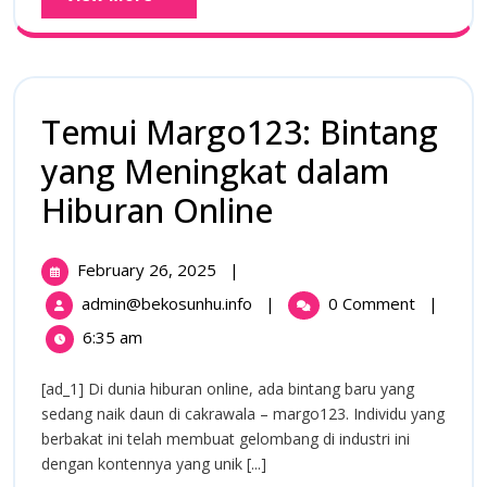
More
Temui Margo123: Bintang
yang Meningkat dalam
Temui
Hiburan Online
Margo123:
February
February 26, 2025
|
Bintang
26,
Temui
admin@bekosunhu.info
|
0 Comment
|
yang
2025
Margo123:
6:35 am
Bintang
Meningkat
yang
[ad_1] Di dunia hiburan online, ada bintang baru yang
dalam
Meningkat
sedang naik daun di cakrawala – margo123. Individu yang
dalam
Hiburan
berbakat ini telah membuat gelombang di industri ini
Hiburan
dengan kontennya yang unik [...]
Online
Online