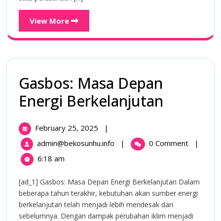
View
View More
More
Gasbos: Masa Depan
Gasbos:
Energi Berkelanjutan
Masa
February
February 25, 2025
|
Depan
25,
Gasbos:
admin@bekosunhu.info
|
0 Comment
|
Energi
2025
Masa
6:18 am
Depan
Berkela
Energi
[ad_1] Gasbos: Masa Depan Energi Berkelanjutan Dalam
Berkelanjutan
beberapa tahun terakhir, kebutuhan akan sumber energi
berkelanjutan telah menjadi lebih mendesak dari
sebelumnya. Dengan dampak perubahan iklim menjadi