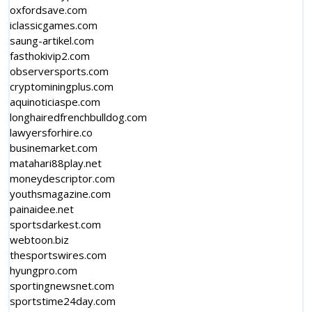
oxfordsave.com
iclassicgames.com
saung-artikel.com
fasthokivip2.com
observersports.com
cryptominingplus.com
aquinoticiaspe.com
longhairedfrenchbulldog.com
lawyersforhire.co
businemarket.com
matahari88play.net
moneydescriptor.com
youthsmagazine.com
painaidee.net
sportsdarkest.com
webtoon.biz
thesportswires.com
hyungpro.com
sportingnewsnet.com
sportstime24day.com