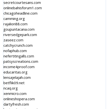
secretcourtesans.com
onlinebahisforum1.com
chicagoheadline.com
camming.org
rajalion88.com
goupuntacana.com
riversedgepark.com
zaseez.com
catchycrunch.com
nofaphub.com
nefertitingalls.com
patsyscreations.com
income4proof.com
educaritas.org
lensajelajah.com
betflik09.net
ncaq.org
xenmicro.com
onlineshopera.com
dartyfresh.com