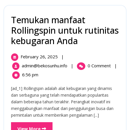
Temukan manfaat
Rollingspin untuk rutinitas
Temukan
kebugaran Anda
manfaat
February
February 26, 2025
|
Rollingspin
26,
Temukan
admin@bekosunhu.info
|
0 Comment
|
untuk
2025
manfaat
6:56 pm
Rollingspin
rutinitas
untuk
[ad_1] Rollingspin adalah alat kebugaran yang dinamis
kebugaran
rutinitas
dan serbaguna yang telah mendapatkan popularitas
kebugaran
Anda
dalam beberapa tahun terakhir. Perangkat inovatif ini
Anda
menggabungkan manfaat dari penggulungan busa dan
pemintalan untuk memberikan pengalaman [...]
View
View More