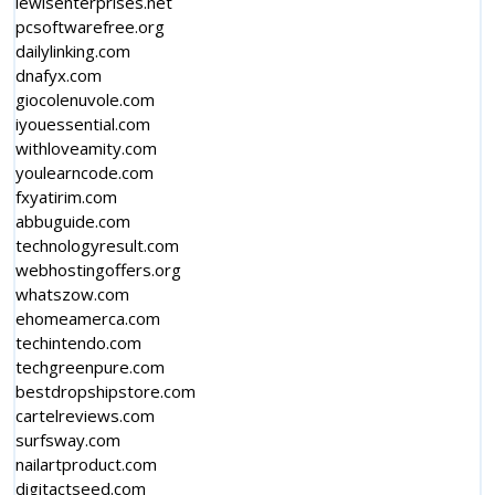
lewisenterprises.net
pcsoftwarefree.org
dailylinking.com
dnafyx.com
giocolenuvole.com
iyouessential.com
withloveamity.com
youlearncode.com
fxyatirim.com
abbuguide.com
technologyresult.com
webhostingoffers.org
whatszow.com
ehomeamerca.com
techintendo.com
techgreenpure.com
bestdropshipstore.com
cartelreviews.com
surfsway.com
nailartproduct.com
digitactseed.com