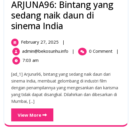
ARJUNA96: Bintang yang
sedang naik daun di
ARJUNA96:
sinema India
Bintang
February
February 27, 2025
|
yang
27,
ARJUNA96:
admin@bekosunhu.info
|
0 Comment
|
sedang
2025
Bintang
7:03 am
yang
naik
sedang
[ad_1] Arjuna96, bintang yang sedang naik daun dari
daun
naik
sinema India, membuat gelombang di industri film
daun
di
dengan penampilannya yang mengesankan dan karisma
di
yang tidak dapat disangkal. Dilahirkan dan dibesarkan di
sinema
sinema
Mumbai, [...]
India
India
View
View More
More