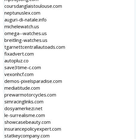
coursdanglaistoulouse.com
neptunuslex.com
auguri-di-natale.info
michelewatch.us
omega--watches.us
breitling-watches.us
tgarnettcentrallautoads.com
fixadvert.com
autopluz.co
save3time-c.com
vexonhcf.com
demos-pixelsparadise.com
mediatitude.com
prewarmotorcycles.com
simracinglinks.com
dosyamerkezi.net
le-surrealisme.com
showcasebeauty.com
insurancepolicyexpert.com
statkeycompany.com