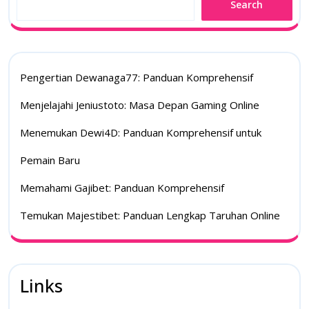
Search
Pengertian Dewanaga77: Panduan Komprehensif
Menjelajahi Jeniustoto: Masa Depan Gaming Online
Menemukan Dewi4D: Panduan Komprehensif untuk
Pemain Baru
Memahami Gajibet: Panduan Komprehensif
Temukan Majestibet: Panduan Lengkap Taruhan Online
Links