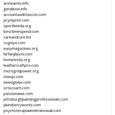
arxteamio.info
getalexio.info
accountaudittaxcon.com
prymprint.com
sportkeeda.org
besttimespend.com
careandcure.biz
cogniyo.com
easymagazines.org
hirfanjilasmi.com
hometricks.org
leathercraftpro.com
microgridpower.org
mixiqo.com
needglobe.com
ortocoach.com
passionawe.com
pittsburghpaintingprofessionals.com
plumberryworks.com
psychoterapiawioletanowak.com