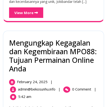
dan kecerdasannya yang unik, Jokibandar telah [...]
View
View More
More
Mengungkap Kegagalan
dan Kegembiraan MPO88:
Tujuan Permainan Online
Mengungkap
Anda
Kegagalan
February
February 24, 2025
|
dan
24,
Mengungkap
admin@bekosunhu.info
|
0 Comment
|
Kegembiraan
2025
Kegagalan
5:42 am
dan
MPO88:
Kegembiraan