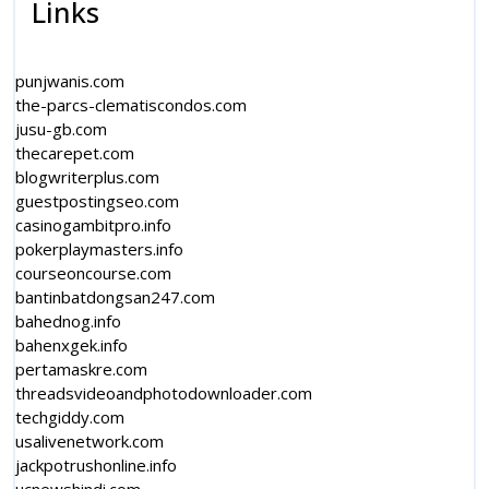
Links
punjwanis.com
the-parcs-clematiscondos.com
jusu-gb.com
thecarepet.com
blogwriterplus.com
guestpostingseo.com
casinogambitpro.info
pokerplaymasters.info
courseoncourse.com
bantinbatdongsan247.com
bahednog.info
bahenxgek.info
pertamaskre.com
threadsvideoandphotodownloader.com
techgiddy.com
usalivenetwork.com
jackpotrushonline.info